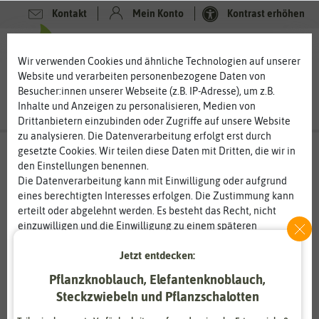
Kontakt
Mein Konto
Kontrast erhöhen
0
0
Wir verwenden Cookies und ähnliche Technologien auf unserer
Website und verarbeiten personenbezogene Daten von
Besucher:innen unserer Webseite (z.B. IP-Adresse), um z.B.
Inhalte und Anzeigen zu personalisieren, Medien von
Drittanbietern einzubinden oder Zugriffe auf unsere Website
zu analysieren. Die Datenverarbeitung erfolgt erst durch
gesetzte Cookies. Wir teilen diese Daten mit Dritten, die wir in
den Einstellungen benennen.
%
80
-
Die Datenverarbeitung kann mit Einwilligung oder aufgrund
eines berechtigten Interesses erfolgen. Die Zustimmung kann
erteilt oder abgelehnt werden. Es besteht das Recht, nicht
einzuwilligen und die Einwilligung zu einem späteren
Zeitpunkt zu ändern oder zu widerrufen. Weitere
Jetzt entdecken:
Informationen zur Verwendung personenbezogener Daten und
den Diensten erklären wir in unserer
Daten­schutz­erklärung
.
Pflanzknoblauch, Elefantenknoblauch,
Steckzwiebeln und Pflanzschalotten
Essenziell
Statistik