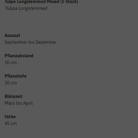
Tulpe Longstemmed Mixed (5 Stück)
Tulipa Longstemmed
Aussaat
September bis Dezember
Pflanzabstand
10 cm
Pflanztiefe
10 cm
Blütezeit
März bis April
Höhe
45 cm