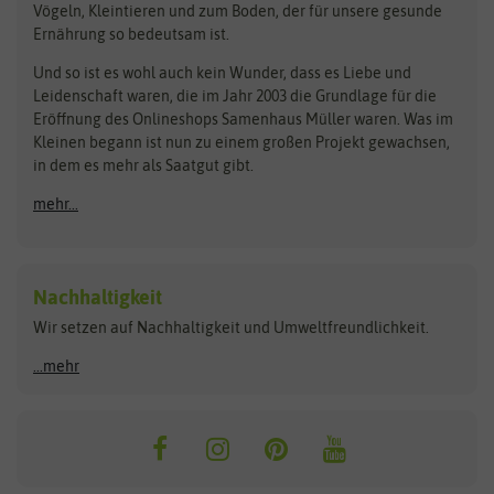
Vögeln, Kleintieren und zum Boden, der für unsere gesunde
Rasensamen
Ernährung so bedeutsam ist.
Bionana
Eschenfelder
Steckzwiebeln
Zimmer & Kübelpflanzen
Und so ist es wohl auch kein Wunder, dass es Liebe und
BIOWOL
Feldsaaten Freudenberger
Kataloge
Leidenschaft waren, die im Jahr 2003 die Grundlage für die
Blumicorn
Fertil
Schnäppchen
Eröffnung des Onlineshops Samenhaus Müller waren. Was im
Kleinen begann ist nun zu einem großen Projekt gewachsen,
Bûten Birds
Flora Elite
Anzucht & Gartenzubehör
in dem es mehr als Saatgut gibt.
Bûten Home
Flora Elite Blumenzwiebeln
mehr...
Anzuchtschalen
Buzzy Seeds
Flora Fantastica
Anzuchttöpfe
Buzzy Gifts
Florex
Folien, Vliese und Netze
Growblocks, Erde & Dünger
Carl Pabst
Nachhaltigkeit
Heizmatte & Heizkabel
Wir setzen auf Nachhaltigkeit und Umweltfreundlichkeit.
Florissa
Hortitops
Kokos-Quelltabletten
Zimmergewächshaus
Flortis
Jansen Zaden
...mehr
FLORTUS
Jiffy
Gemüsesamen
Franchi Sementi
JUB Holland
Bohnen & Erbsen
Frankonia Samen
Kent & Stowe
Gurkensamen