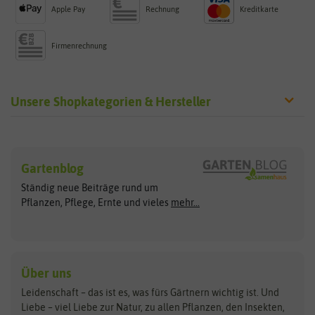
Apple Pay
Rechnung
Kreditkarte
Firmenrechnung
Unsere Shopkategorien & Hersteller
Sämereien
Hersteller
Blumensamen
Gartenblog
Exotische Samen
Arche Noah
Clever Pots
Ständig neue Beiträge rund um
Gemüsesamen
ASB Greenworld
COMPO
Pflanzen, Pflege, Ernte und vieles
mehr...
Gründünger
Keimsprossen
Austrosaat
Culinaris
Kiloware
baza
De Bolster Bio-Samen
Kleintiersaaten
Kräutersamen
Benary
Dobar
Über uns
Loretta-Rasen
Bingenheimer Saatgut
Dürr-Samen
Leidenschaft – das ist es, was fürs Gärtnern wichtig ist. Und
Obstsamen
Liebe – viel Liebe zur Natur, zu allen Pflanzen, den Insekten,
Pilzbrut
BioBalu
elho