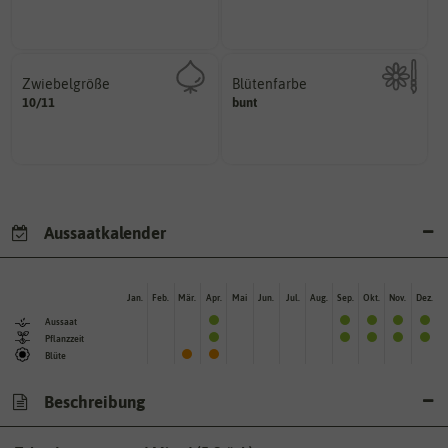
Pflanzen, die im Freien ohne
Zeitpunkt, bis zu dem das Saat-
Zwiebelgröße
Blütenfarbe
variieren.
10/11
ersten und zweiten Wert
bunt
Kann auch mehrfarbig sein.
Größen können zwischen dem
Wie ist die Blüte eingefärbt?
Umfang der Zwiebel in cm.
Aussaatkalender
Jan.
Feb.
Mär.
Apr.
Mai
Jun.
Jul.
Aug.
Sep.
Okt.
Nov.
Dez.
Aussaat
Pflanzzeit
Blüte
Beschreibung