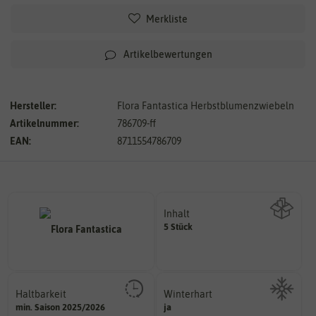
Merkliste
Artikelbewertungen
Hersteller:
Flora Fantastica Herbstblumenzwiebeln
Artikelnummer:
786709-ff
EAN:
8711554786709
Inhalt
5 Stück
Wie viel ist enthalten
Haltbarkeit
Winterhart
sollte.
min. Saison 2025/2026
ja
Probleme überwintern können.
und Pflanzgut sehr gut keimen