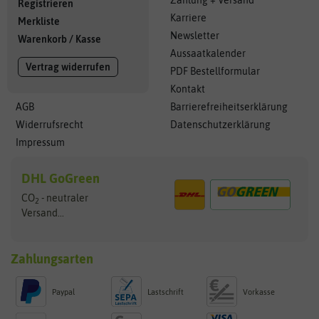
Zahlung + Versand
Registrieren
Karriere
Merkliste
Newsletter
Warenkorb
/
Kasse
Aussaatkalender
Vertrag widerrufen
PDF Bestellformular
Kontakt
AGB
Barrierefreiheitserklärung
Widerrufsrecht
Datenschutzerklärung
Impressum
DHL GoGreen
CO
- neutraler
2
Versand...
Zahlungsarten
Paypal
Lastschrift
Vorkasse