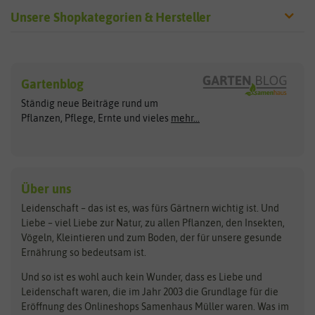
Unsere Shopkategorien & Hersteller
Sämereien
Hersteller
Blumensamen
Gartenblog
Exotische Samen
Arche Noah
Clever Pots
Ständig neue Beiträge rund um
Gemüsesamen
ASB Greenworld
COMPO
Pflanzen, Pflege, Ernte und vieles
mehr...
Gründünger
Keimsprossen
Austrosaat
Culinaris
Kiloware
baza
De Bolster Bio-Samen
Kleintiersaaten
Kräutersamen
Benary
Dobar
Über uns
Loretta-Rasen
Bingenheimer Saatgut
Dürr-Samen
Leidenschaft – das ist es, was fürs Gärtnern wichtig ist. Und
Obstsamen
Liebe – viel Liebe zur Natur, zu allen Pflanzen, den Insekten,
Pilzbrut
BioBalu
elho
Vögeln, Kleintieren und zum Boden, der für unsere gesunde
Rasensamen
Ernährung so bedeutsam ist.
Bionana
Eschenfelder
Steckzwiebeln
Zimmer & Kübelpflanzen
Und so ist es wohl auch kein Wunder, dass es Liebe und
BIOWOL
Feldsaaten Freudenberger
Kataloge
Leidenschaft waren, die im Jahr 2003 die Grundlage für die
Blumicorn
Fertil
Schnäppchen
Eröffnung des Onlineshops Samenhaus Müller waren. Was im