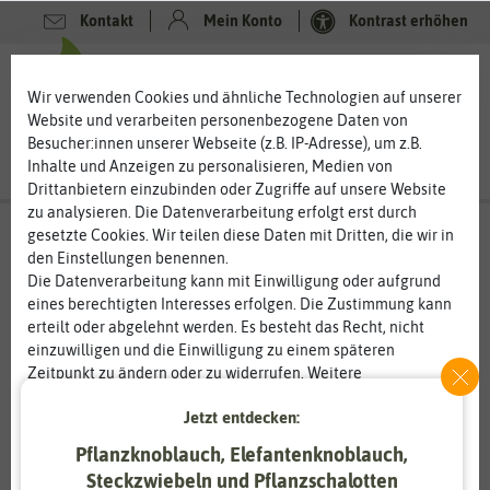
Kontakt
Mein Konto
Kontrast erhöhen
0
0
Wir verwenden Cookies und ähnliche Technologien auf unserer
Website und verarbeiten personenbezogene Daten von
Besucher:innen unserer Webseite (z.B. IP-Adresse), um z.B.
Inhalte und Anzeigen zu personalisieren, Medien von
Drittanbietern einzubinden oder Zugriffe auf unsere Website
zu analysieren. Die Datenverarbeitung erfolgt erst durch
gesetzte Cookies. Wir teilen diese Daten mit Dritten, die wir in
den Einstellungen benennen.
%
80
-
Die Datenverarbeitung kann mit Einwilligung oder aufgrund
eines berechtigten Interesses erfolgen. Die Zustimmung kann
erteilt oder abgelehnt werden. Es besteht das Recht, nicht
einzuwilligen und die Einwilligung zu einem späteren
Zeitpunkt zu ändern oder zu widerrufen. Weitere
Informationen zur Verwendung personenbezogener Daten und
Jetzt entdecken:
den Diensten erklären wir in unserer
Daten­schutz­erklärung
.
Pflanzknoblauch, Elefantenknoblauch,
Essenziell
Statistik
Steckzwiebeln und Pflanzschalotten