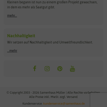
Kleinen begann ist nun zu einem großen Projekt gewachsen,
Bûten Birds
Flora Elite
Anzucht & Gartenzubehör
in dem es mehr als Saatgut gibt.
Bûten Home
Flora Elite Blumenzwiebeln
mehr...
Anzuchtschalen
Buzzy Seeds
Flora Fantastica
Anzuchttöpfe
Buzzy Gifts
Florex
Folien, Vliese und Netze
Growblocks, Erde & Dünger
Carl Pabst
Nachhaltigkeit
Heizmatte & Heizkabel
Wir setzen auf Nachhaltigkeit und Umweltfreundlichkeit.
Florissa
Hortitops
Kokos-Quelltabletten
Zimmergewächshaus
Flortis
Jansen Zaden
...mehr
FLORTUS
Jiffy
Gemüsesamen
Franchi Sementi
JUB Holland
Bohnen & Erbsen
Frankonia Samen
Kent & Stowe
Gurkensamen
Kohlsamen
Garland
Kiepenkerl
Kürbissamen
Gardissimo
kixx
Lauchsamen
© Copyright 2003 - 2026 Samenhaus Müller | Alle Rechte vorbehalten.
Maissamen
Alle Preise inkl. MwSt. zzgl. Versand.
GEVO
Küpper
Möhrensamen
Kundenservice:
kundenservice@samenhaus.de
Greenline
Ladbrooke Soil Blockers
Paprikasamen