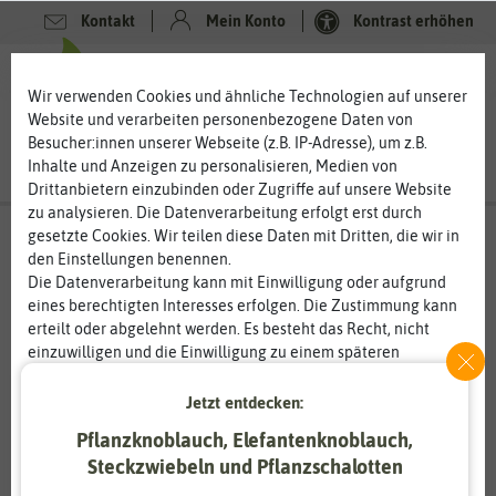
Kontakt
Mein Konto
Kontrast erhöhen
0
0
Wir verwenden Cookies und ähnliche Technologien auf unserer
Website und verarbeiten personenbezogene Daten von
Besucher:innen unserer Webseite (z.B. IP-Adresse), um z.B.
Inhalte und Anzeigen zu personalisieren, Medien von
Drittanbietern einzubinden oder Zugriffe auf unsere Website
zu analysieren. Die Datenverarbeitung erfolgt erst durch
gesetzte Cookies. Wir teilen diese Daten mit Dritten, die wir in
den Einstellungen benennen.
Die Datenverarbeitung kann mit Einwilligung oder aufgrund
eines berechtigten Interesses erfolgen. Die Zustimmung kann
erteilt oder abgelehnt werden. Es besteht das Recht, nicht
einzuwilligen und die Einwilligung zu einem späteren
Zeitpunkt zu ändern oder zu widerrufen. Weitere
Informationen zur Verwendung personenbezogener Daten und
Jetzt entdecken:
den Diensten erklären wir in unserer
Daten­schutz­erklärung
.
Pflanzknoblauch, Elefantenknoblauch,
Steckzwiebeln und Pflanzschalotten
Essenziell
Statistik