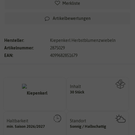
Merkliste
Artikelbewertungen
Hersteller:
Kiepenkerl Herbstblumenzwiebeln
Artikelnummer:
2875029
EAN:
4099682851679
Inhalt
30 Stück
Wie viel ist enthalten
Haltbarkeit
Standort
sollte.
sonnig, vollsonnig)
min. Saison 2026/2027
Sonnig / Halbschattig
und Pflanzgut sehr gut keimen
Pflanze? (schattig, halbschattig,
Zeitpunkt, bis zu dem das Saat-
Wie viel Licht benötigt die