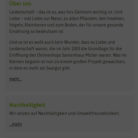
Kräutersamen
Benary
Dobar
Über uns
Loretta-Rasen
Bingenheimer Saatgut
Dürr-Samen
Leidenschaft – das ist es, was fürs Gärtnern wichtig ist. Und
Obstsamen
Liebe – viel Liebe zur Natur, zu allen Pflanzen, den Insekten,
Pilzbrut
BioBalu
elho
Vögeln, Kleintieren und zum Boden, der für unsere gesunde
Rasensamen
Ernährung so bedeutsam ist.
Bionana
Eschenfelder
Steckzwiebeln
Zimmer & Kübelpflanzen
Und so ist es wohl auch kein Wunder, dass es Liebe und
BIOWOL
Feldsaaten Freudenberger
Kataloge
Leidenschaft waren, die im Jahr 2003 die Grundlage für die
Blumicorn
Fertil
Schnäppchen
Eröffnung des Onlineshops Samenhaus Müller waren. Was im
Kleinen begann ist nun zu einem großen Projekt gewachsen,
Bûten Birds
Flora Elite
Anzucht & Gartenzubehör
in dem es mehr als Saatgut gibt.
Bûten Home
Flora Elite Blumenzwiebeln
mehr...
Anzuchtschalen
Buzzy Seeds
Flora Fantastica
Anzuchttöpfe
Buzzy Gifts
Florex
Folien, Vliese und Netze
Growblocks, Erde & Dünger
Carl Pabst
Nachhaltigkeit
Heizmatte & Heizkabel
Wir setzen auf Nachhaltigkeit und Umweltfreundlichkeit.
Florissa
Hortitops
Kokos-Quelltabletten
Zimmergewächshaus
Flortis
Jansen Zaden
...mehr
FLORTUS
Jiffy
Gemüsesamen