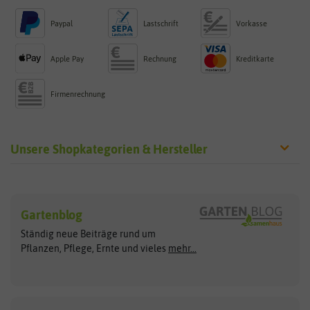
Paypal
Lastschrift
Vorkasse
Apple Pay
Rechnung
Kreditkarte
Firmenrechnung
Unsere Shopkategorien & Hersteller
Sämereien
Hersteller
Blumensamen
Gartenblog
Exotische Samen
Arche Noah
Clever Pots
Ständig neue Beiträge rund um
Gemüsesamen
ASB Greenworld
COMPO
Pflanzen, Pflege, Ernte und vieles
mehr...
Gründünger
Keimsprossen
Austrosaat
Culinaris
Kiloware
baza
De Bolster Bio-Samen
Kleintiersaaten