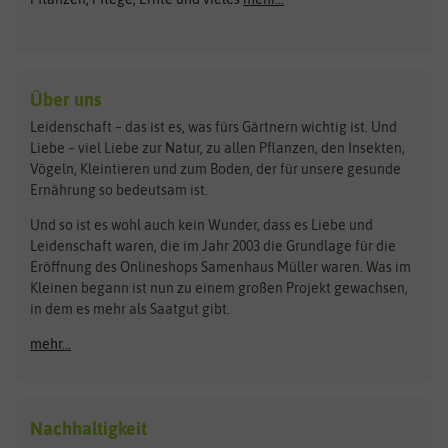
Gründünger
Keimsprossen
Austrosaat
Culinaris
Kiloware
baza
De Bolster Bio-Samen
Kleintiersaaten
Kräutersamen
Benary
Dobar
Über uns
Loretta-Rasen
Bingenheimer Saatgut
Dürr-Samen
Leidenschaft – das ist es, was fürs Gärtnern wichtig ist. Und
Obstsamen
Liebe – viel Liebe zur Natur, zu allen Pflanzen, den Insekten,
Pilzbrut
BioBalu
elho
Vögeln, Kleintieren und zum Boden, der für unsere gesunde
Rasensamen
Ernährung so bedeutsam ist.
Bionana
Eschenfelder
Steckzwiebeln
Zimmer & Kübelpflanzen
Und so ist es wohl auch kein Wunder, dass es Liebe und
BIOWOL
Feldsaaten Freudenberger
Kataloge
Leidenschaft waren, die im Jahr 2003 die Grundlage für die
Blumicorn
Fertil
Schnäppchen
Eröffnung des Onlineshops Samenhaus Müller waren. Was im
Kleinen begann ist nun zu einem großen Projekt gewachsen,
Bûten Birds
Flora Elite
Anzucht & Gartenzubehör
in dem es mehr als Saatgut gibt.
Bûten Home
Flora Elite Blumenzwiebeln
mehr...
Anzuchtschalen
Buzzy Seeds
Flora Fantastica
Anzuchttöpfe
Buzzy Gifts
Florex
Folien, Vliese und Netze
Growblocks, Erde & Dünger
Carl Pabst
Nachhaltigkeit
Heizmatte & Heizkabel