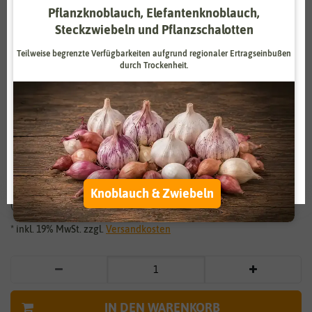
Pflanzknoblauch, Elefantenknoblauch,
Zahlungsdienstleister
Marketing
Steckzwiebeln und Pflanzschalotten
Externe Medien
Funktional
Teilweise begrenzte Verfügbarkeiten aufgrund regionaler Ertragseinbußen
durch Trockenheit.
Weitere Einstellungen
Vergrößern durch berühren
Alle akzeptieren
Naturdünger aus Truthahnmist (700 g)
Alle ablehnen
9,99 €
*
Auswahl akzeptieren
Knoblauch & Zwiebeln
14,27 € / kg
* inkl. 19% MwSt. zzgl.
Versandkosten
IN DEN WARENKORB