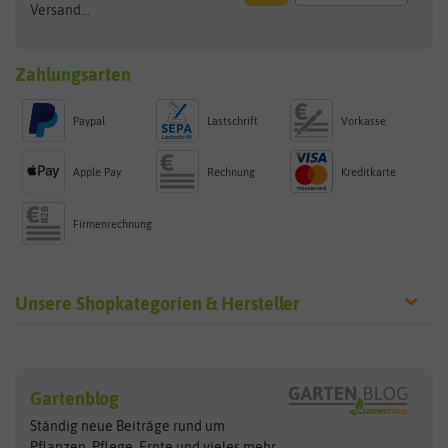
Versand...
Zahlungsarten
Paypal
Lastschrift
Vorkasse
Apple Pay
Rechnung
Kreditkarte
Firmenrechnung
Unsere Shopkategorien & Hersteller
Sämereien
Hersteller
Blumensamen
Gartenblog
Exotische Samen
Arche Noah
Clever Pots
Ständig neue Beiträge rund um
Gemüsesamen
ASB Greenworld
COMPO
Pflanzen, Pflege, Ernte und vieles
mehr...