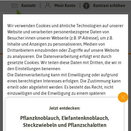
Kontakt
Mein Konto
Kontrast erhöhen
0
0
Wir verwenden Cookies und ähnliche Technologien auf unserer
Website und verarbeiten personenbezogene Daten von
Besucher:innen unserer Webseite (z.B. IP-Adresse), um z.B.
Inhalte und Anzeigen zu personalisieren, Medien von
Drittanbietern einzubinden oder Zugriffe auf unsere Website
zu analysieren. Die Datenverarbeitung erfolgt erst durch
gesetzte Cookies. Wir teilen diese Daten mit Dritten, die wir in
den Einstellungen benennen.
Die Datenverarbeitung kann mit Einwilligung oder aufgrund
eines berechtigten Interesses erfolgen. Die Zustimmung kann
erteilt oder abgelehnt werden. Es besteht das Recht, nicht
einzuwilligen und die Einwilligung zu einem späteren
Zeitpunkt zu ändern oder zu widerrufen. Weitere
Informationen zur Verwendung personenbezogener Daten und
Jetzt entdecken:
den Diensten erklären wir in unserer
Daten­schutz­erklärung
.
Pflanzknoblauch, Elefantenknoblauch,
Steckzwiebeln und Pflanzschalotten
Essenziell
Statistik