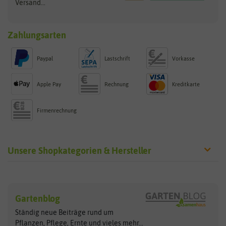
Versand...
Zahlungsarten
Paypal
Lastschrift
Vorkasse
Apple Pay
Rechnung
Kreditkarte
Firmenrechnung
Unsere Shopkategorien & Hersteller
Sämereien
Hersteller
Blumensamen
Gartenblog
Exotische Samen
Arche Noah
Clever Pots
Ständig neue Beiträge rund um
Gemüsesamen
ASB Greenworld
COMPO
Pflanzen, Pflege, Ernte und vieles
mehr...
Gründünger