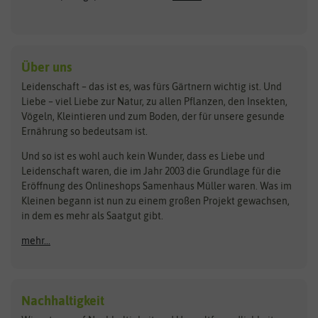
Keimsprossen
Austrosaat
Culinaris
Kiloware
baza
De Bolster Bio-Samen
Kleintiersaaten
Kräutersamen
Benary
Dobar
Über uns
Loretta-Rasen
Bingenheimer Saatgut
Dürr-Samen
Leidenschaft – das ist es, was fürs Gärtnern wichtig ist. Und
Obstsamen
Liebe – viel Liebe zur Natur, zu allen Pflanzen, den Insekten,
Pilzbrut
BioBalu
elho
Vögeln, Kleintieren und zum Boden, der für unsere gesunde
Rasensamen
Ernährung so bedeutsam ist.
Bionana
Eschenfelder
Steckzwiebeln
Zimmer & Kübelpflanzen
Und so ist es wohl auch kein Wunder, dass es Liebe und
BIOWOL
Feldsaaten Freudenberger
Kataloge
Leidenschaft waren, die im Jahr 2003 die Grundlage für die
Blumicorn
Fertil
Schnäppchen
Eröffnung des Onlineshops Samenhaus Müller waren. Was im
Kleinen begann ist nun zu einem großen Projekt gewachsen,
Bûten Birds
Flora Elite
Anzucht & Gartenzubehör
in dem es mehr als Saatgut gibt.
Bûten Home
Flora Elite Blumenzwiebeln
mehr...
Anzuchtschalen
Buzzy Seeds
Flora Fantastica
Anzuchttöpfe
Buzzy Gifts
Florex
Folien, Vliese und Netze
Growblocks, Erde & Dünger
Carl Pabst
Nachhaltigkeit
Heizmatte & Heizkabel