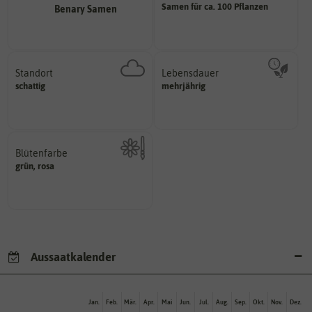
Samen für ca. 100 Pflanzen
Wie viel ist enthalten
Standort
Lebensdauer
sonnig, vollsonnig)
mehrjährig.
schattig
mehrjährig
Pflanze? (schattig, halbschattig,
einjährig, zweijährig oder
Wie viel Licht benötigt die
Pflanzen werden kategorisiert in:
Blütenfarbe
grün, rosa
Kann auch mehrfarbig sein.
Wie ist die Blüte eingefärbt?
Aussaatkalender
Jan.
Feb.
Mär.
Apr.
Mai
Jun.
Jul.
Aug.
Sep.
Okt.
Nov.
Dez.