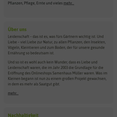
ASB Greenworld
COMPO
Pflanzen, Pflege, Ernte und vieles
mehr...
Gründünger
Keimsprossen
Austrosaat
Culinaris
Kiloware
baza
De Bolster Bio-Samen
Kleintiersaaten
Kräutersamen
Benary
Dobar
Über uns
Loretta-Rasen
Bingenheimer Saatgut
Dürr-Samen
Leidenschaft – das ist es, was fürs Gärtnern wichtig ist. Und
Obstsamen
Liebe – viel Liebe zur Natur, zu allen Pflanzen, den Insekten,
Pilzbrut
BioBalu
elho
Vögeln, Kleintieren und zum Boden, der für unsere gesunde
Rasensamen
Ernährung so bedeutsam ist.
Bionana
Eschenfelder
Steckzwiebeln
Zimmer & Kübelpflanzen
Und so ist es wohl auch kein Wunder, dass es Liebe und
BIOWOL
Feldsaaten Freudenberger
Kataloge
Leidenschaft waren, die im Jahr 2003 die Grundlage für die
Blumicorn
Fertil
Schnäppchen
Eröffnung des Onlineshops Samenhaus Müller waren. Was im
Kleinen begann ist nun zu einem großen Projekt gewachsen,
Bûten Birds
Flora Elite
Anzucht & Gartenzubehör
in dem es mehr als Saatgut gibt.
Bûten Home
Flora Elite Blumenzwiebeln
mehr...
Anzuchtschalen
Buzzy Seeds
Flora Fantastica
Anzuchttöpfe
Buzzy Gifts
Florex
Folien, Vliese und Netze
Growblocks, Erde & Dünger
Carl Pabst
Nachhaltigkeit