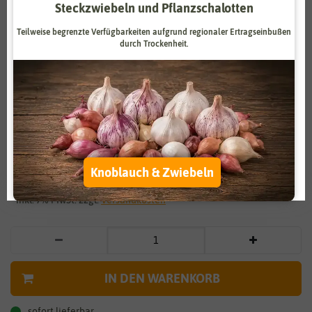
Steckzwiebeln und Pflanzschalotten
Zahlungsdienstleister
Marketing
Teilweise begrenzte Verfügbarkeiten aufgrund regionaler Ertragseinbußen
Externe Medien
Funktional
durch Trockenheit.
Weitere Einstellungen
Vergrößern durch berühren
Alle akzeptieren
Alpenrose
Alle ablehnen
1,89 €
*
Knoblauch & Zwiebeln
Auswahl akzeptieren
* inkl. 7% MwSt. zzgl.
Versandkosten
IN DEN WARENKORB
sofort lieferbar