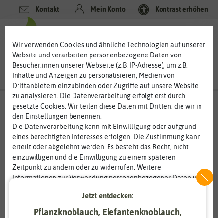
Kontakt
Mein Konto
Kontrast erhöhen
0
0
Wir verwenden Cookies und ähnliche Technologien auf unserer
Website und verarbeiten personenbezogene Daten von
Besucher:innen unserer Webseite (z.B. IP-Adresse), um z.B.
Inhalte und Anzeigen zu personalisieren, Medien von
Drittanbietern einzubinden oder Zugriffe auf unsere Website
zu analysieren. Die Datenverarbeitung erfolgt erst durch
gesetzte Cookies. Wir teilen diese Daten mit Dritten, die wir in
den Einstellungen benennen.
Die Datenverarbeitung kann mit Einwilligung oder aufgrund
eines berechtigten Interesses erfolgen. Die Zustimmung kann
erteilt oder abgelehnt werden. Es besteht das Recht, nicht
einzuwilligen und die Einwilligung zu einem späteren
Zeitpunkt zu ändern oder zu widerrufen. Weitere
Informationen zur Verwendung personenbezogener Daten und
den Diensten erklären wir in unserer
Daten­schutz­erklärung
.
Jetzt entdecken:
Pflanzknoblauch, Elefantenknoblauch,
Essenziell
Statistik