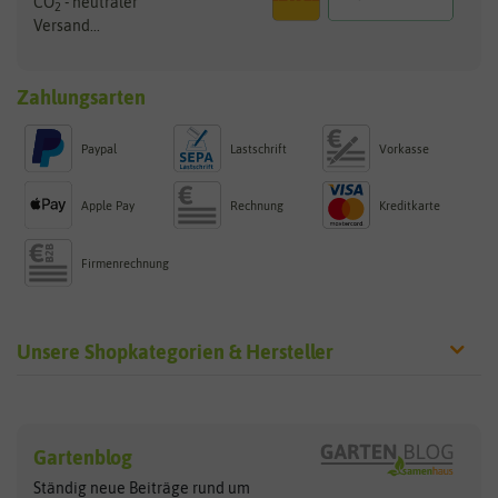
CO
- neutraler
2
Versand...
Zahlungsarten
Paypal
Lastschrift
Vorkasse
Apple Pay
Rechnung
Kreditkarte
Firmenrechnung
Unsere Shopkategorien & Hersteller
Sämereien
Hersteller
Blumensamen
Gartenblog
Exotische Samen
Arche Noah
Clever Pots
Ständig neue Beiträge rund um
Gemüsesamen