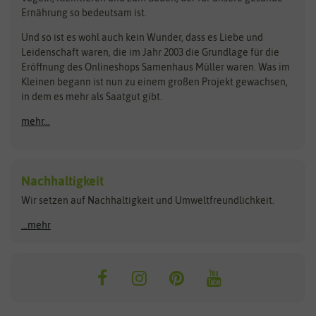
Rasensamen
Ernährung so bedeutsam ist.
Bionana
Eschenfelder
Steckzwiebeln
Zimmer & Kübelpflanzen
Und so ist es wohl auch kein Wunder, dass es Liebe und
BIOWOL
Feldsaaten Freudenberger
Kataloge
Leidenschaft waren, die im Jahr 2003 die Grundlage für die
Blumicorn
Fertil
Schnäppchen
Eröffnung des Onlineshops Samenhaus Müller waren. Was im
Kleinen begann ist nun zu einem großen Projekt gewachsen,
Bûten Birds
Flora Elite
Anzucht & Gartenzubehör
in dem es mehr als Saatgut gibt.
Bûten Home
Flora Elite Blumenzwiebeln
mehr...
Anzuchtschalen
Buzzy Seeds
Flora Fantastica
Anzuchttöpfe
Buzzy Gifts
Florex
Folien, Vliese und Netze
Growblocks, Erde & Dünger
Carl Pabst
Nachhaltigkeit
Heizmatte & Heizkabel
Wir setzen auf Nachhaltigkeit und Umweltfreundlichkeit.
Florissa
Hortitops
Kokos-Quelltabletten
Zimmergewächshaus
Flortis
Jansen Zaden
...mehr
FLORTUS
Jiffy
Gemüsesamen
Franchi Sementi
JUB Holland
Bohnen & Erbsen
Frankonia Samen
Kent & Stowe
Gurkensamen
Kohlsamen