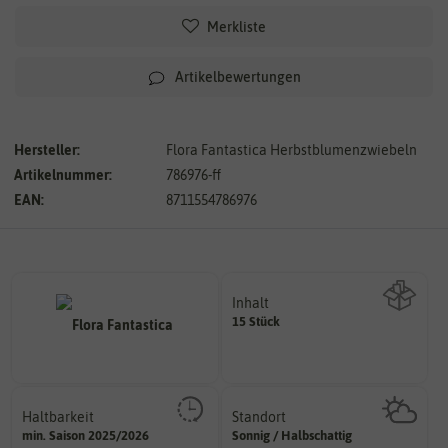
Merkliste
Artikelbewertungen
Hersteller:
Flora Fantastica Herbstblumenzwiebeln
Artikelnummer:
786976-ff
EAN:
8711554786976
Inhalt
15 Stück
Wie viel ist enthalten
Haltbarkeit
Standort
sollte.
sonnig, vollsonnig)
min. Saison 2025/2026
Sonnig / Halbschattig
und Pflanzgut sehr gut keimen
Pflanze? (schattig, halbschattig,