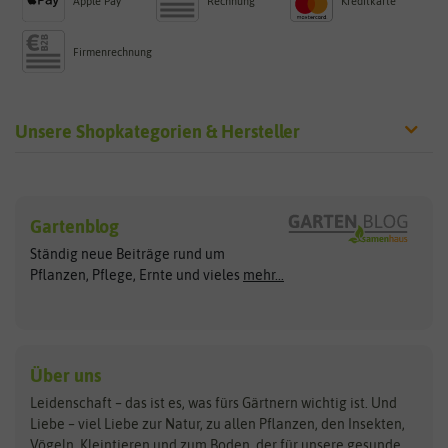
Apple Pay
Rechnung
Kreditkarte
Firmenrechnung
Unsere Shopkategorien & Hersteller
Sämereien
Hersteller
Blumensamen
Gartenblog
Exotische Samen
Arche Noah
Clever Pots
Ständig neue Beiträge rund um
Gemüsesamen
ASB Greenworld
COMPO
Pflanzen, Pflege, Ernte und vieles
mehr...
Gründünger
Keimsprossen
Austrosaat
Culinaris
Kiloware
baza
De Bolster Bio-Samen
Kleintiersaaten
Kräutersamen
Benary
Dobar
Über uns
Loretta-Rasen
Bingenheimer Saatgut
Dürr-Samen
Leidenschaft – das ist es, was fürs Gärtnern wichtig ist. Und
Obstsamen
Liebe – viel Liebe zur Natur, zu allen Pflanzen, den Insekten,
Pilzbrut
BioBalu
elho
Vögeln, Kleintieren und zum Boden, der für unsere gesunde