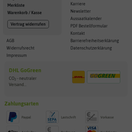
Karriere
Merkliste
Newsletter
Warenkorb
/
Kasse
Aussaatkalender
Vertrag widerrufen
PDF Bestellformular
Kontakt
AGB
Barrierefreiheitserklärung
Widerrufsrecht
Datenschutzerklärung
Impressum
DHL GoGreen
CO
- neutraler
2
Versand...
Zahlungsarten
Paypal
Lastschrift
Vorkasse