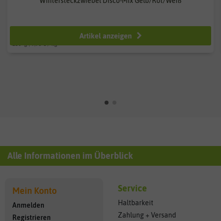
Wintersteckzwiebel Disco-Mix Gelb/Rot/Weiß
ab 2,49 €
Artikel anzeigen
250
g
| 9,96 € / kg
Alle Informationen im Überblick
Service
Mein Konto
Haltbarkeit
Anmelden
Zahlung + Versand
Registrieren