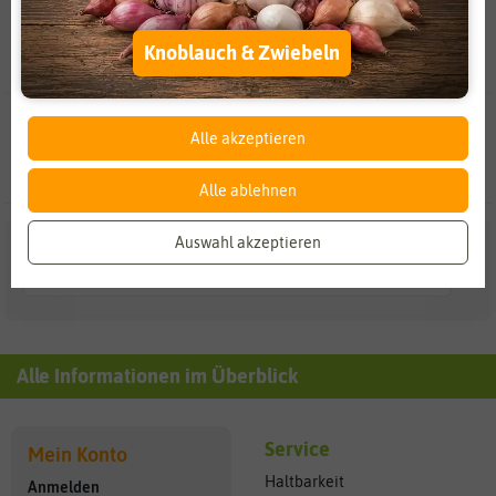
zwischen verschiedenen Durchmessern und Längen das
Passende aus.
Externe Medien
Funktional
Knoblauch & Zwiebeln
Weitere Einstellungen
0 Ergebnisse
gefunden in Alu-Flexrohre
Alle akzeptieren
Alle ablehnen
Auswahl akzeptieren
Mehr...
Alle Informationen im Überblick
Service
Mein Konto
Haltbarkeit
Anmelden