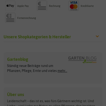
Apple Pay
Rechnung
Kreditkarte
Firmenrechnung
Unsere Shopkategorien & Hersteller
Sämereien
Hersteller
Blumensamen
Gartenblog
Exotische Samen
Arche Noah
Clever Pots
Ständig neue Beiträge rund um
Gemüsesamen
ASB Greenworld
COMPO
Pflanzen, Pflege, Ernte und vieles
mehr...
Gründünger
Keimsprossen
Austrosaat
Culinaris
Kiloware
baza
De Bolster Bio-Samen
Kleintiersaaten
Kräutersamen
Benary
Dobar
Über uns
Loretta-Rasen
Bingenheimer Saatgut
Dürr-Samen
Leidenschaft – das ist es, was fürs Gärtnern wichtig ist. Und
Obstsamen