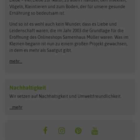
Liebe – viel Liebe zur Natur, zu allen Pflanzen, den Insekten,
Pilzbrut
BioBalu
elho
Vögeln, Kleintieren und zum Boden, der für unsere gesunde
Rasensamen
Ernährung so bedeutsam ist.
Bionana
Eschenfelder
Steckzwiebeln
Zimmer & Kübelpflanzen
Und so ist es wohl auch kein Wunder, dass es Liebe und
BIOWOL
Feldsaaten Freudenberger
Kataloge
Leidenschaft waren, die im Jahr 2003 die Grundlage für die
Blumicorn
Fertil
Schnäppchen
Eröffnung des Onlineshops Samenhaus Müller waren. Was im
Kleinen begann ist nun zu einem großen Projekt gewachsen,
Bûten Birds
Flora Elite
Anzucht & Gartenzubehör
in dem es mehr als Saatgut gibt.
Bûten Home
Flora Elite Blumenzwiebeln
mehr...
Anzuchtschalen
Buzzy Seeds
Flora Fantastica
Anzuchttöpfe
Buzzy Gifts
Florex
Folien, Vliese und Netze
Growblocks, Erde & Dünger
Carl Pabst
Nachhaltigkeit
Heizmatte & Heizkabel
Wir setzen auf Nachhaltigkeit und Umweltfreundlichkeit.
Florissa
Hortitops
Kokos-Quelltabletten
Zimmergewächshaus
Flortis
Jansen Zaden
...mehr
FLORTUS
Jiffy
Gemüsesamen
Franchi Sementi
JUB Holland
Bohnen & Erbsen
Frankonia Samen
Kent & Stowe
Gurkensamen