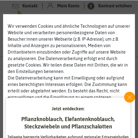
Kontakt
Mein Konto
Kontrast erhöhen
0
0
Wir verwenden Cookies und ähnliche Technologien auf unserer
Website und verarbeiten personenbezogene Daten von
Besucher:innen unserer Webseite (z.B. IP-Adresse), um z.B.
Inhalte und Anzeigen zu personalisieren, Medien von
Drittanbietern einzubinden oder Zugriffe auf unsere Website
zu analysieren. Die Datenverarbeitung erfolgt erst durch
gesetzte Cookies. Wir teilen diese Daten mit Dritten, die wir in
den Einstellungen benennen.
%
50
Die Datenverarbeitung kann mit Einwilligung oder aufgrund
-
eines berechtigten Interesses erfolgen. Die Zustimmung kann
erteilt oder abgelehnt werden. Es besteht das Recht, nicht
einzuwilligen und die Einwilligung zu einem späteren
Zeitpunkt zu ändern oder zu widerrufen. Weitere
Jetzt entdecken:
Informationen zur Verwendung personenbezogener Daten und
den Diensten erklären wir in unserer
Daten­schutz­erklärung
.
Pflanzknoblauch, Elefantenknoblauch,
Steckzwiebeln und Pflanzschalotten
Essenziell
Statistik
Teilweise begrenzte Verfügbarkeiten aufgrund regionaler Ertragseinbußen