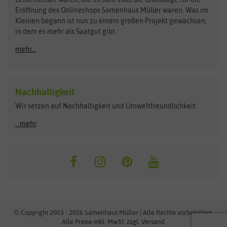
Blumicorn
Fertil
Schnäppchen
Eröffnung des Onlineshops Samenhaus Müller waren. Was im
Kleinen begann ist nun zu einem großen Projekt gewachsen,
Bûten Birds
Flora Elite
Anzucht & Gartenzubehör
in dem es mehr als Saatgut gibt.
Bûten Home
Flora Elite Blumenzwiebeln
mehr...
Anzuchtschalen
Buzzy Seeds
Flora Fantastica
Anzuchttöpfe
Buzzy Gifts
Florex
Folien, Vliese und Netze
Growblocks, Erde & Dünger
Carl Pabst
Nachhaltigkeit
Heizmatte & Heizkabel
Wir setzen auf Nachhaltigkeit und Umweltfreundlichkeit.
Florissa
Hortitops
Kokos-Quelltabletten
Zimmergewächshaus
Flortis
Jansen Zaden
...mehr
FLORTUS
Jiffy
Gemüsesamen
Franchi Sementi
JUB Holland
Bohnen & Erbsen
Frankonia Samen
Kent & Stowe
Gurkensamen
Kohlsamen
Garland
Kiepenkerl
Kürbissamen
Gardissimo
kixx
Lauchsamen
© Copyright 2003 - 2026 Samenhaus Müller | Alle Rechte vorbehalten.
Maissamen
Alle Preise inkl. MwSt. zzgl. Versand.
GEVO
Küpper