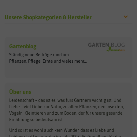
Unsere Shopkategorien & Hersteller
Sämereien
Hersteller
Blumensamen
Gartenblog
Exotische Samen
Arche Noah
Clever Pots
Ständig neue Beiträge rund um
Gemüsesamen
ASB Greenworld
COMPO
Pflanzen, Pflege, Ernte und vieles
mehr...
Gründünger
Keimsprossen
Austrosaat
Culinaris
Kiloware
baza
De Bolster Bio-Samen
Kleintiersaaten
Kräutersamen
Benary
Dobar
Über uns
Loretta-Rasen
Bingenheimer Saatgut
Dürr-Samen
Leidenschaft – das ist es, was fürs Gärtnern wichtig ist. Und
Obstsamen
Liebe – viel Liebe zur Natur, zu allen Pflanzen, den Insekten,
Pilzbrut
BioBalu
elho
Vögeln, Kleintieren und zum Boden, der für unsere gesunde
Rasensamen
Ernährung so bedeutsam ist.
Bionana
Eschenfelder
Steckzwiebeln
Zimmer & Kübelpflanzen
Und so ist es wohl auch kein Wunder, dass es Liebe und
BIOWOL
Feldsaaten Freudenberger
Kataloge
Leidenschaft waren, die im Jahr 2003 die Grundlage für die