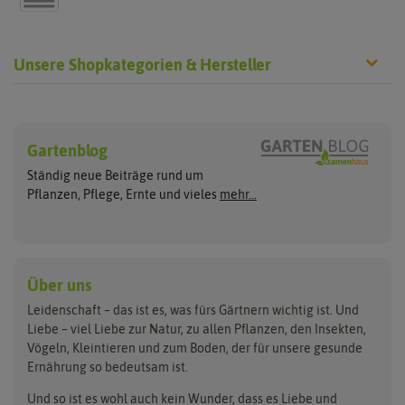
Unsere Shopkategorien & Hersteller
Sämereien
Hersteller
Blumensamen
Gartenblog
Exotische Samen
Arche Noah
Clever Pots
Ständig neue Beiträge rund um
Gemüsesamen
ASB Greenworld
COMPO
Pflanzen, Pflege, Ernte und vieles
mehr...
Gründünger
Keimsprossen
Austrosaat
Culinaris
Kiloware
baza
De Bolster Bio-Samen
Kleintiersaaten
Kräutersamen
Benary
Dobar
Über uns
Loretta-Rasen
Bingenheimer Saatgut
Dürr-Samen
Leidenschaft – das ist es, was fürs Gärtnern wichtig ist. Und
Obstsamen
Liebe – viel Liebe zur Natur, zu allen Pflanzen, den Insekten,
Pilzbrut
BioBalu
elho
Vögeln, Kleintieren und zum Boden, der für unsere gesunde
Rasensamen
Ernährung so bedeutsam ist.
Bionana
Eschenfelder
Steckzwiebeln
Zimmer & Kübelpflanzen
Und so ist es wohl auch kein Wunder, dass es Liebe und
BIOWOL
Feldsaaten Freudenberger