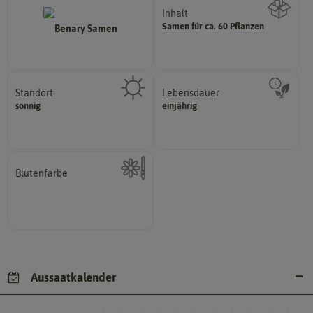
Inhalt
Samen für ca. 60 Pflanzen
Wie viel ist enthalten
Standort
Lebensdauer
sonnig, vollsonnig)
mehrjährig.
sonnig
einjährig
Pflanze? (schattig, halbschattig,
einjährig, zweijährig oder
Wie viel Licht benötigt die
Pflanzen werden kategorisiert in:
Blütenfarbe
Kann auch mehrfarbig sein.
Wie ist die Blüte eingefärbt?
Aussaatkalender