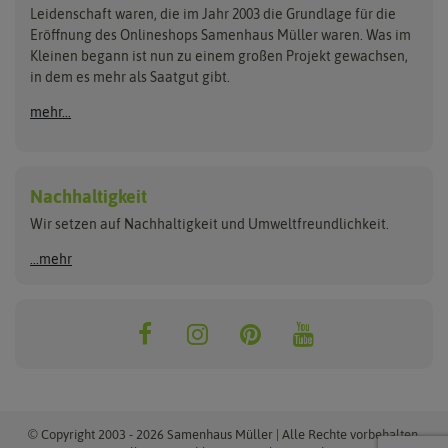
Kataloge
Leidenschaft waren, die im Jahr 2003 die Grundlage für die
Blumicorn
Fertil
Schnäppchen
Eröffnung des Onlineshops Samenhaus Müller waren. Was im
Kleinen begann ist nun zu einem großen Projekt gewachsen,
Bûten Birds
Flora Elite
Anzucht & Gartenzubehör
in dem es mehr als Saatgut gibt.
Bûten Home
Flora Elite Blumenzwiebeln
mehr...
Anzuchtschalen
Buzzy Seeds
Flora Fantastica
Anzuchttöpfe
Buzzy Gifts
Florex
Folien, Vliese und Netze
Growblocks, Erde & Dünger
Carl Pabst
Nachhaltigkeit
Heizmatte & Heizkabel
Wir setzen auf Nachhaltigkeit und Umweltfreundlichkeit.
Florissa
Hortitops
Kokos-Quelltabletten
Zimmergewächshaus
Flortis
Jansen Zaden
...mehr
FLORTUS
Jiffy
Gemüsesamen
Franchi Sementi
JUB Holland
Bohnen & Erbsen
Frankonia Samen
Kent & Stowe
Gurkensamen
Kohlsamen
Garland
Kiepenkerl
Kürbissamen
Gardissimo
kixx
Lauchsamen
© Copyright 2003 - 2026 Samenhaus Müller | Alle Rechte vorbehalten.
Maissamen