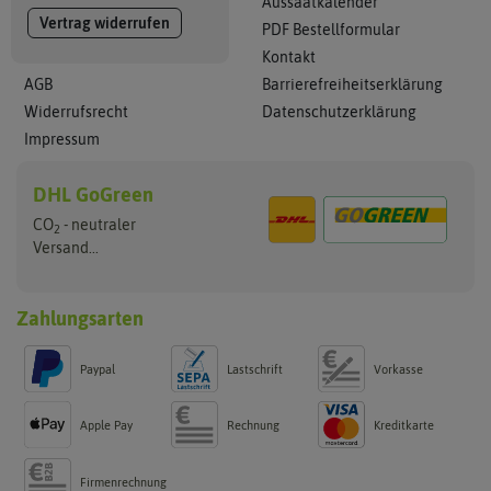
Aussaatkalender
Vertrag widerrufen
PDF Bestellformular
Kontakt
AGB
Barrierefreiheitserklärung
Widerrufsrecht
Datenschutzerklärung
Impressum
DHL GoGreen
CO
- neutraler
2
Versand...
Zahlungsarten
Paypal
Lastschrift
Vorkasse
Apple Pay
Rechnung
Kreditkarte
Firmenrechnung