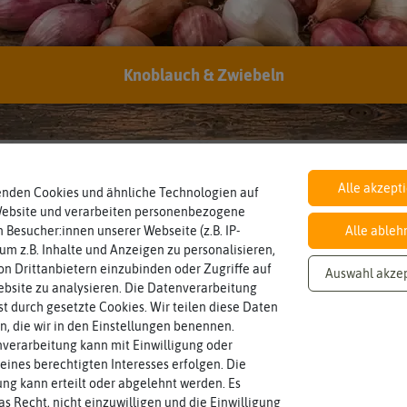
Knoblauch & Zwiebeln
Inhalt
Haltbarkeit
sollte.
Wie viel ist enthalten
und Pflanzgut sehr gut keimen
30 Korn (reicht für ca. 20-25
min. 01/2028
Zeitpunkt, bis zu dem das Saat-
Pflanzen)
Standort
Lebensdauer
sonnig, vollsonnig)
mehrjährig.
Pflanze? (schattig, halbschattig,
einjährig, zweijährig oder
sonnig
zweijährig
Alle akzept
enden Cookies und ähnliche Technologien auf
Wie viel Licht benötigt die
Pflanzen werden kategorisiert in:
Website und verarbeiten personenbezogene
 Besucher:innen unserer Webseite (z.B. IP-
Alle ableh
 um z.B. Inhalte und Anzeigen zu personalisieren,
Blütenfarbe
auch mehrfarbig sein.
n Drittanbietern einzubinden oder Zugriffe auf
Auswahl akze
schwarz
Wie ist die Blüte eingefärbt? Kann
bsite zu analysieren. Die Datenverarbeitung
rst durch gesetzte Cookies. Wir teilen diese Daten
en, die wir in den Einstellungen benennen.
verarbeitung kann mit Einwilligung oder
eines berechtigten Interesses erfolgen. Die
g kann erteilt oder abgelehnt werden. Es
as Recht, nicht einzuwilligen und die Einwilligung