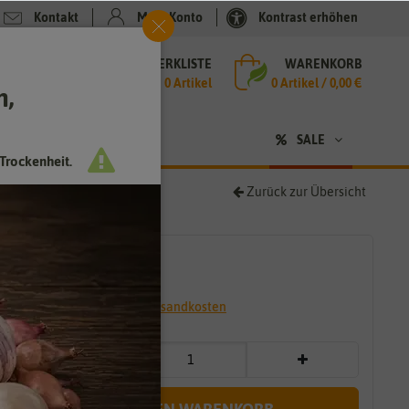
Kontakt
Mein Konto
Kontrast erhöhen
MERKLISTE
WARENKORB
che
0 Artikel
0
Artikel /
0,00 €
h,
n
SALE
Trockenheit.
Zurück zur Übersicht
3,49 €
*
* inkl. 7% MwSt. zzgl.
Versandkosten