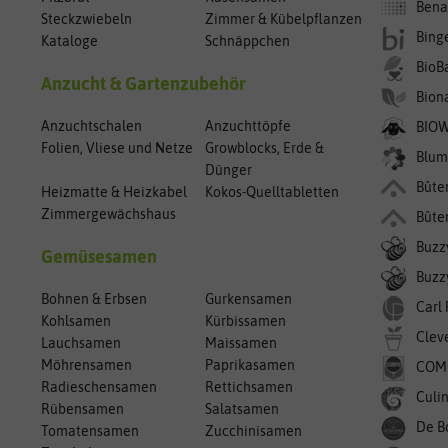
Bena
Steckzwiebeln
Zimmer & Kübelpflanzen
Bing
Kataloge
Schnäppchen
BioB
Anzucht & Gartenzubehör
Bion
Anzuchtschalen
Anzuchttöpfe
BIO
Folien, Vliese und Netze
Growblocks, Erde &
Blum
Dünger
Bûte
Heizmatte & Heizkabel
Kokos-Quelltabletten
Zimmergewächshaus
Bûte
Buzz
Gemüsesamen
Buzzy
Bohnen & Erbsen
Gurkensamen
Carl
Kohlsamen
Kürbissamen
Clev
Lauchsamen
Maissamen
Möhrensamen
Paprikasamen
COM
Radieschensamen
Rettichsamen
Culin
Rübensamen
Salatsamen
De B
Tomatensamen
Zucchinisamen