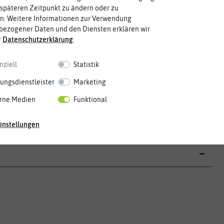
späteren Zeitpunkt zu ändern oder zu
n. Weitere Informationen zur Verwendung
bezogener Daten und den Diensten erklären wir
r
Daten­schutz­erklärung
.
nziell
Statistik
ungsdienstleister
Marketing
Mai
Jun.
Jul.
Aug.
Sep.
Okt.
Nov.
Dez.
rne Medien
Funktional
instellungen