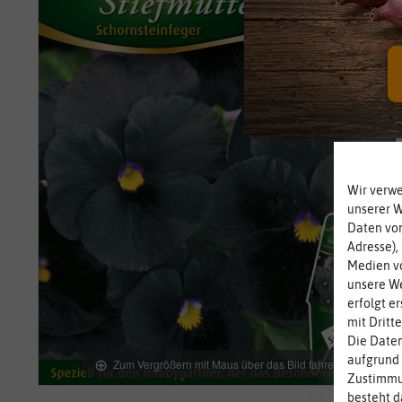
Wir verw
unserer 
Daten von
Adresse),
Medien vo
unsere We
erfolgt e
mit Dritt
Die Daten
aufgrund 
Zum Vergrößern mit Maus über das Bild fahren
Zustimmun
besteht d