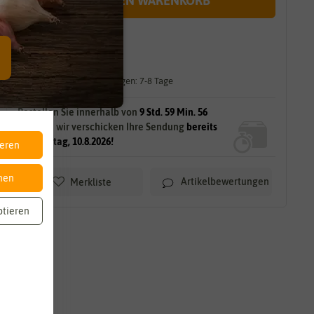
IN DEN WARENKORB
sofort lieferbar
gilt für
8
Stück
am Lager.
Lieferzeit für größere Mengen: 7-8 Tage
Bestellen Sie innerhalb von
9 Std. 59 Min. 54
Sek.
und wir verschicken Ihre Sendung
bereits
am Montag, 10.8.2026!
ieren
nen
Artikelbewertungen
Merkliste
ptieren