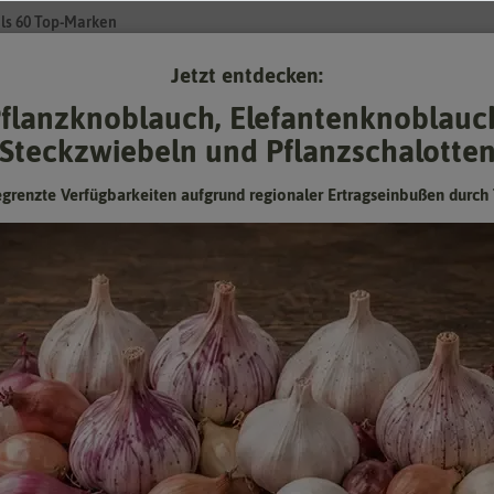
ls 60 Top-Marken
Jetzt entdecken:
Su
flanzknoblauch, Elefantenknoblauc
Steckzwiebeln und Pflanzschalotte
Gartenzubehör
Pflanzgut
Keimsprossen
❤ für Tiere
egrenzte Verfügbarkeiten aufgrund regionaler Ertragseinbußen durch 
r
Stiefmütterchen Schornsteinfeger
zweijährig,schwarze Blüten, kompakt und frosthart
Hersteller:
Quedlinburger Saatgut
Artikelnummer:
292168-qb
EAN:
4050422221688