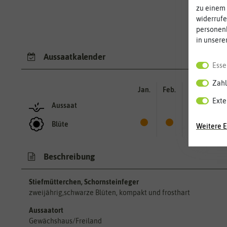
zu einem 
widerrufe
personen
in unsere
Aussaatkalender
Esse
Zahl
Jan.
Feb.
Mär.
Apr.
Exte
Aussaat
Blüte
Weitere E
Beschreibung
Stiefmütterchen, Schornsteinfeger
zweijährig,schwarze Blüten, kompakt und frosthart
Aussaatort
Gewächshaus/Freiland