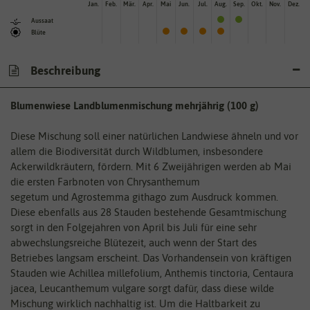
Jan.
Feb.
Mär.
Apr.
Mai
Jun.
Jul.
Aug.
Sep.
Okt.
Nov.
Dez.
Aussaat
Blüte
Beschreibung
Blumenwiese Landblumenmischung mehrjährig (100 g)
Diese Mischung soll einer natürlichen Landwiese ähneln und vor
allem die Biodiversität durch Wildblumen, insbesondere
Ackerwildkräutern, fördern. Mit 6 Zweijährigen werden ab Mai
die ersten Farbnoten von Chrysanthemum
segetum und Agrostemma githago zum Ausdruck kommen.
Diese ebenfalls aus 28 Stauden bestehende Gesamtmischung
sorgt in den Folgejahren von April bis Juli für eine sehr
abwechslungsreiche Blütezeit, auch wenn der Start des
Betriebes langsam erscheint. Das Vorhandensein von kräftigen
Stauden wie Achillea millefolium, Anthemis tinctoria, Centaura
jacea, Leucanthemum vulgare sorgt dafür, dass diese wilde
Mischung wirklich nachhaltig ist. Um die Haltbarkeit zu