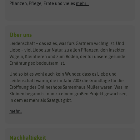
ASB Greenworld
COMPO
Pflanzen, Pflege, Ernte und vieles
mehr...
Gründünger
Keimsprossen
Austrosaat
Culinaris
Kiloware
baza
De Bolster Bio-Samen
Kleintiersaaten
Kräutersamen
Benary
Dobar
Über uns
Loretta-Rasen
Bingenheimer Saatgut
Dürr-Samen
Leidenschaft – das ist es, was fürs Gärtnern wichtig ist. Und
Obstsamen
Liebe – viel Liebe zur Natur, zu allen Pflanzen, den Insekten,
Pilzbrut
BioBalu
elho
Vögeln, Kleintieren und zum Boden, der für unsere gesunde
Rasensamen
Ernährung so bedeutsam ist.
Bionana
Eschenfelder
Steckzwiebeln
Zimmer & Kübelpflanzen
Und so ist es wohl auch kein Wunder, dass es Liebe und
BIOWOL
Feldsaaten Freudenberger
Kataloge
Leidenschaft waren, die im Jahr 2003 die Grundlage für die
Blumicorn
Fertil
Schnäppchen
Eröffnung des Onlineshops Samenhaus Müller waren. Was im
Kleinen begann ist nun zu einem großen Projekt gewachsen,
Bûten Birds
Flora Elite
Anzucht & Gartenzubehör
in dem es mehr als Saatgut gibt.
Bûten Home
Flora Elite Blumenzwiebeln
mehr...
Anzuchtschalen
Buzzy Seeds
Flora Fantastica
Anzuchttöpfe
Buzzy Gifts
Florex
Folien, Vliese und Netze
Growblocks, Erde & Dünger
Carl Pabst
Nachhaltigkeit