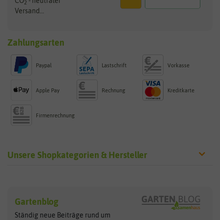
CO
- neutraler
2
Versand...
Zahlungsarten
Paypal
Lastschrift
Vorkasse
Apple Pay
Rechnung
Kreditkarte
Firmenrechnung
Unsere Shopkategorien & Hersteller
Sämereien
Hersteller
Blumensamen
Gartenblog
Exotische Samen
Arche Noah
Clever Pots
Ständig neue Beiträge rund um
Gemüsesamen