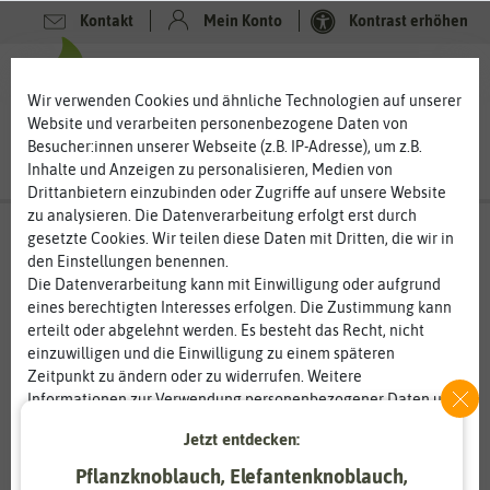
Kontakt
Mein Konto
Kontrast erhöhen
0
0
Wir verwenden Cookies und ähnliche Technologien auf unserer
Website und verarbeiten personenbezogene Daten von
Besucher:innen unserer Webseite (z.B. IP-Adresse), um z.B.
Inhalte und Anzeigen zu personalisieren, Medien von
Drittanbietern einzubinden oder Zugriffe auf unsere Website
zu analysieren. Die Datenverarbeitung erfolgt erst durch
gesetzte Cookies. Wir teilen diese Daten mit Dritten, die wir in
den Einstellungen benennen.
Die Datenverarbeitung kann mit Einwilligung oder aufgrund
eines berechtigten Interesses erfolgen. Die Zustimmung kann
erteilt oder abgelehnt werden. Es besteht das Recht, nicht
einzuwilligen und die Einwilligung zu einem späteren
Zeitpunkt zu ändern oder zu widerrufen. Weitere
Informationen zur Verwendung personenbezogener Daten und
den Diensten erklären wir in unserer
Daten­schutz­erklärung
.
Jetzt entdecken:
Pflanzknoblauch, Elefantenknoblauch,
Essenziell
Statistik