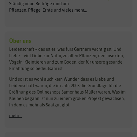
Ständig neue Beiträge rund um
Gemüsesamen
ASB Greenworld
COMPO
Pflanzen, Pflege, Ernte und vieles
mehr...
Gründünger
Keimsprossen
Austrosaat
Culinaris
Kiloware
baza
De Bolster Bio-Samen
Kleintiersaaten
Kräutersamen
Benary
Dobar
Über uns
Loretta-Rasen
Bingenheimer Saatgut
Dürr-Samen
Leidenschaft – das ist es, was fürs Gärtnern wichtig ist. Und
Obstsamen
Liebe – viel Liebe zur Natur, zu allen Pflanzen, den Insekten,
Pilzbrut
BioBalu
elho
Vögeln, Kleintieren und zum Boden, der für unsere gesunde
Rasensamen
Ernährung so bedeutsam ist.
Bionana
Eschenfelder
Steckzwiebeln
Zimmer & Kübelpflanzen
Und so ist es wohl auch kein Wunder, dass es Liebe und
BIOWOL
Feldsaaten Freudenberger
Kataloge
Leidenschaft waren, die im Jahr 2003 die Grundlage für die
Blumicorn
Fertil
Schnäppchen
Eröffnung des Onlineshops Samenhaus Müller waren. Was im
Kleinen begann ist nun zu einem großen Projekt gewachsen,
Bûten Birds
Flora Elite
Anzucht & Gartenzubehör
in dem es mehr als Saatgut gibt.
Bûten Home
Flora Elite Blumenzwiebeln
mehr...
Anzuchtschalen
Buzzy Seeds
Flora Fantastica
Anzuchttöpfe
Buzzy Gifts
Florex
Folien, Vliese und Netze