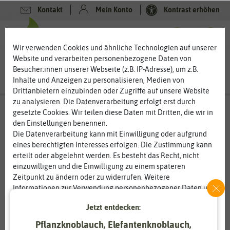
Kontakt
Mein Konto
Kontrast erhöhen
0
0
Wir verwenden Cookies und ähnliche Technologien auf unserer
Website und verarbeiten personenbezogene Daten von
Besucher:innen unserer Webseite (z.B. IP-Adresse), um z.B.
Inhalte und Anzeigen zu personalisieren, Medien von
Drittanbietern einzubinden oder Zugriffe auf unsere Website
zu analysieren. Die Datenverarbeitung erfolgt erst durch
gesetzte Cookies. Wir teilen diese Daten mit Dritten, die wir in
den Einstellungen benennen.
Die Datenverarbeitung kann mit Einwilligung oder aufgrund
eines berechtigten Interesses erfolgen. Die Zustimmung kann
erteilt oder abgelehnt werden. Es besteht das Recht, nicht
einzuwilligen und die Einwilligung zu einem späteren
Zeitpunkt zu ändern oder zu widerrufen. Weitere
Informationen zur Verwendung personenbezogener Daten und
den Diensten erklären wir in unserer
Daten­schutz­erklärung
.
Jetzt entdecken:
Pflanzknoblauch, Elefantenknoblauch,
Essenziell
Statistik