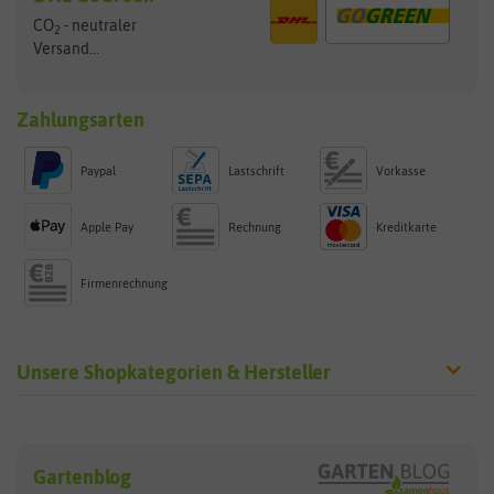
CO
- neutraler
2
Versand...
Zahlungsarten
Paypal
Lastschrift
Vorkasse
Apple Pay
Rechnung
Kreditkarte
Firmenrechnung
Unsere Shopkategorien & Hersteller
Sämereien
Hersteller
Blumensamen
Gartenblog
Exotische Samen
Arche Noah
Clever Pots