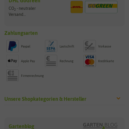
DHL GoGreen
CO
- neutraler
2
Versand...
Zahlungsarten
Paypal
Lastschrift
Vorkasse
Apple Pay
Rechnung
Kreditkarte
Firmenrechnung
Unsere Shopkategorien & Hersteller
Sämereien
Hersteller
Blumensamen
Gartenblog
Exotische Samen