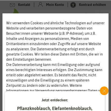
Kontakt
Mein Konto
Kontrast erhöhen
0
0
Wir verwenden Cookies und ähnliche Technologien auf unserer
Website und verarbeiten personenbezogene Daten von
Besucher:innen unserer Webseite (z.B. IP-Adresse), um z.B.
Inhalte und Anzeigen zu personalisieren, Medien von
Drittanbietern einzubinden oder Zugriffe auf unsere Website
zu analysieren. Die Datenverarbeitung erfolgt erst durch
gesetzte Cookies. Wir teilen diese Daten mit Dritten, die wir in
den Einstellungen benennen.
Die Datenverarbeitung kann mit Einwilligung oder aufgrund
eines berechtigten Interesses erfolgen. Die Zustimmung kann
erteilt oder abgelehnt werden. Es besteht das Recht, nicht
einzuwilligen und die Einwilligung zu einem späteren
Zeitpunkt zu ändern oder zu widerrufen. Weitere
Informationen zur Verwendung personenbezogener Daten und
den Diensten erklären wir in unserer
Daten­schutz­erklärung
.
Jetzt entdecken:
Pflanzknoblauch, Elefantenknoblauch,
Essenziell
Statistik