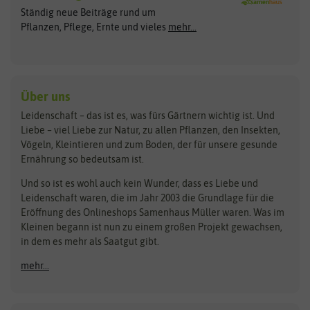
Arche Noah
Clever Pots
Ständig neue Beiträge rund um
Gemüsesamen
ASB Greenworld
COMPO
Pflanzen, Pflege, Ernte und vieles
mehr...
Gründünger
Keimsprossen
Austrosaat
Culinaris
Kiloware
baza
De Bolster Bio-Samen
Kleintiersaaten
Kräutersamen
Benary
Dobar
Über uns
Loretta-Rasen
Bingenheimer Saatgut
Dürr-Samen
Leidenschaft – das ist es, was fürs Gärtnern wichtig ist. Und
Obstsamen
Liebe – viel Liebe zur Natur, zu allen Pflanzen, den Insekten,
Pilzbrut
BioBalu
elho
Vögeln, Kleintieren und zum Boden, der für unsere gesunde
Rasensamen
Ernährung so bedeutsam ist.
Bionana
Eschenfelder
Steckzwiebeln
Zimmer & Kübelpflanzen
Und so ist es wohl auch kein Wunder, dass es Liebe und
BIOWOL
Feldsaaten Freudenberger
Kataloge
Leidenschaft waren, die im Jahr 2003 die Grundlage für die
Blumicorn
Fertil
Schnäppchen
Eröffnung des Onlineshops Samenhaus Müller waren. Was im
Kleinen begann ist nun zu einem großen Projekt gewachsen,
Bûten Birds
Flora Elite
Anzucht & Gartenzubehör
in dem es mehr als Saatgut gibt.
Bûten Home
Flora Elite Blumenzwiebeln
mehr...
Anzuchtschalen
Buzzy Seeds
Flora Fantastica
Anzuchttöpfe
Buzzy Gifts
Florex
Folien, Vliese und Netze