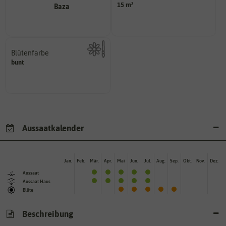
15 m²
Wie viel ist enthalten
Blütenfarbe
bunt
Kann auch mehrfarbig sein.
Wie ist die Blüte eingefärbt?
Aussaatkalender
Jan.
Feb.
Mär.
Apr.
Mai
Jun.
Jul.
Aug.
Sep.
Okt.
Nov.
Dez.
Aussaat
Aussaat Haus
Blüte
Beschreibung