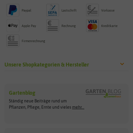
Paypal
Lastschrift
Vorkasse
Apple Pay
Rechnung
Kreditkarte
Firmenrechnung
Unsere Shopkategorien & Hersteller
Sämereien
Hersteller
Blumensamen
Gartenblog
Exotische Samen
Arche Noah
Clever Pots
Ständig neue Beiträge rund um
Gemüsesamen
ASB Greenworld
COMPO
Pflanzen, Pflege, Ernte und vieles
mehr...
Gründünger
Keimsprossen
Austrosaat
Culinaris
Kiloware
baza
De Bolster Bio-Samen
Kleintiersaaten