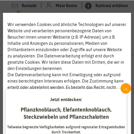
Kontakt
Mein Konto
Kontrast erhöhen
0
0
Wir verwenden Cookies und ähnliche Technologien auf unserer
Website und verarbeiten personenbezogene Daten von
Besucher:innen unserer Webseite (z.B. IP-Adresse), um z.B.
Inhalte und Anzeigen zu personalisieren, Medien von
Drittanbietern einzubinden oder Zugriffe auf unsere Website
zu analysieren. Die Datenverarbeitung erfolgt erst durch
gesetzte Cookies. Wir teilen diese Daten mit Dritten, die wir in
den Einstellungen benennen.
Die Datenverarbeitung kann mit Einwilligung oder aufgrund
eines berechtigten Interesses erfolgen. Die Zustimmung kann
erteilt oder abgelehnt werden. Es besteht das Recht, nicht
einzuwilligen und die Einwilligung zu einem späteren
Jetzt entdecken:
Zeitpunkt zu ändern oder zu widerrufen. Weitere
Informationen zur Verwendung personenbezogener Daten und
Pflanzknoblauch, Elefantenknoblauch,
den Diensten erklären wir in unserer
Daten­schutz­erklärung
.
Steckzwiebeln und Pflanzschalotten
Teilweise begrenzte Verfügbarkeiten aufgrund regionaler Ertragseinbußen
Essenziell
Statistik
durch Trockenheit.