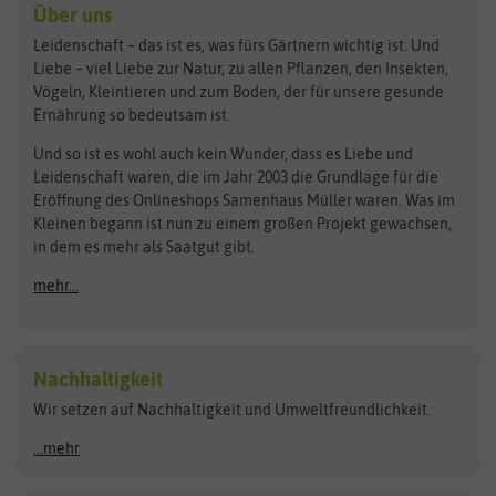
Kräutersamen
Benary
Dobar
Über uns
Loretta-Rasen
Bingenheimer Saatgut
Dürr-Samen
Leidenschaft – das ist es, was fürs Gärtnern wichtig ist. Und
Obstsamen
Liebe – viel Liebe zur Natur, zu allen Pflanzen, den Insekten,
Pilzbrut
BioBalu
elho
Vögeln, Kleintieren und zum Boden, der für unsere gesunde
Rasensamen
Ernährung so bedeutsam ist.
Bionana
Eschenfelder
Steckzwiebeln
Zimmer & Kübelpflanzen
Und so ist es wohl auch kein Wunder, dass es Liebe und
BIOWOL
Feldsaaten Freudenberger
Kataloge
Leidenschaft waren, die im Jahr 2003 die Grundlage für die
Blumicorn
Fertil
Schnäppchen
Eröffnung des Onlineshops Samenhaus Müller waren. Was im
Kleinen begann ist nun zu einem großen Projekt gewachsen,
Bûten Birds
Flora Elite
Anzucht & Gartenzubehör
in dem es mehr als Saatgut gibt.
Bûten Home
Flora Elite Blumenzwiebeln
mehr...
Anzuchtschalen
Buzzy Seeds
Flora Fantastica
Anzuchttöpfe
Buzzy Gifts
Florex
Folien, Vliese und Netze
Growblocks, Erde & Dünger
Carl Pabst
Nachhaltigkeit
Heizmatte & Heizkabel
Wir setzen auf Nachhaltigkeit und Umweltfreundlichkeit.
Florissa
Hortitops
Kokos-Quelltabletten
Zimmergewächshaus
Flortis
Jansen Zaden
...mehr
FLORTUS
Jiffy
Gemüsesamen