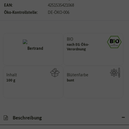
EAN:
4251535421068
Öko-Kontrollstelle:
DE-ÖKO-006
BIO
nach EG Öko-
Landwirtschaft arbeiten.
Verordnung
den Richtlinien der biologischen
Saatgut aus Betrieben, die nach
Inhalt
Blütenfarbe
100 g
bunt
Kann auch mehrfarbig sein.
Wie viel ist enthalten
Wie ist die Blüte eingefärbt?
Beschreibung