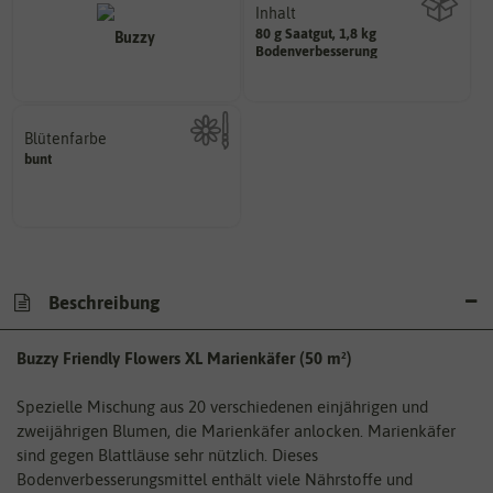
Inhalt
80 g Saatgut, 1,8 kg
Wie viel ist enthalten
Bodenverbesserung
Blütenfarbe
bunt
Kann auch mehrfarbig sein.
Wie ist die Blüte eingefärbt?
Beschreibung
Buzzy Friendly Flowers XL Marienkäfer (50 m²)
Spezielle Mischung aus 20 verschiedenen einjährigen und
zweijährigen Blumen, die Marienkäfer anlocken. Marienkäfer
sind gegen Blattläuse sehr nützlich. Dieses
Bodenverbesserungsmittel enthält viele Nährstoffe und