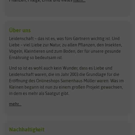
Pflanzen, Pflege, Ernte und vieles
mehr...
Gründünger
Keimsprossen
Austrosaat
Culinaris
Kiloware
baza
De Bolster Bio-Samen
Kleintiersaaten
Kräutersamen
Benary
Dobar
Über uns
Loretta-Rasen
Bingenheimer Saatgut
Dürr-Samen
Leidenschaft – das ist es, was fürs Gärtnern wichtig ist. Und
Obstsamen
Liebe – viel Liebe zur Natur, zu allen Pflanzen, den Insekten,
Pilzbrut
BioBalu
elho
Vögeln, Kleintieren und zum Boden, der für unsere gesunde
Rasensamen
Ernährung so bedeutsam ist.
Bionana
Eschenfelder
Steckzwiebeln
Zimmer & Kübelpflanzen
Und so ist es wohl auch kein Wunder, dass es Liebe und
BIOWOL
Feldsaaten Freudenberger
Kataloge
Leidenschaft waren, die im Jahr 2003 die Grundlage für die
Blumicorn
Fertil
Schnäppchen
Eröffnung des Onlineshops Samenhaus Müller waren. Was im
Kleinen begann ist nun zu einem großen Projekt gewachsen,
Bûten Birds
Flora Elite
Anzucht & Gartenzubehör
in dem es mehr als Saatgut gibt.
Bûten Home
Flora Elite Blumenzwiebeln
mehr...
Anzuchtschalen
Buzzy Seeds
Flora Fantastica
Anzuchttöpfe
Buzzy Gifts
Florex
Folien, Vliese und Netze
Growblocks, Erde & Dünger
Carl Pabst
Nachhaltigkeit
Heizmatte & Heizkabel