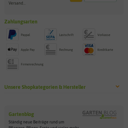
Versand...
Zahlungsarten
Paypal
Lastschrift
Vorkasse
Apple Pay
Rechnung
Kreditkarte
Firmenrechnung
Unsere Shopkategorien & Hersteller
Sämereien
Hersteller
Blumensamen
Gartenblog
Exotische Samen
Arche Noah
Clever Pots
Ständig neue Beiträge rund um
Gemüsesamen
ASB Greenworld
COMPO