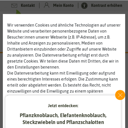
Kontakt
Mein Konto
Kontrast erhöhen
0
0
Wir verwenden Cookies und ähnliche Technologien auf unserer
Website und verarbeiten personenbezogene Daten von
Besucher:innen unserer Webseite (z.B. IP-Adresse), um z.B.
Inhalte und Anzeigen zu personalisieren, Medien von
Drittanbietern einzubinden oder Zugriffe auf unsere Website
zu analysieren. Die Datenverarbeitung erfolgt erst durch
gesetzte Cookies. Wir teilen diese Daten mit Dritten, die wir in
den Einstellungen benennen.
Die Datenverarbeitung kann mit Einwilligung oder aufgrund
eines berechtigten Interesses erfolgen. Die Zustimmung kann
erteilt oder abgelehnt werden. Es besteht das Recht, nicht
einzuwilligen und die Einwilligung zu einem späteren
Zeitpunkt zu ändern oder zu widerrufen. Weitere
Informationen zur Verwendung personenbezogener Daten und
Jetzt entdecken:
den Diensten erklären wir in unserer
Daten­schutz­erklärung
.
Pflanzknoblauch, Elefantenknoblauch,
Steckzwiebeln und Pflanzschalotten
Essenziell
Statistik