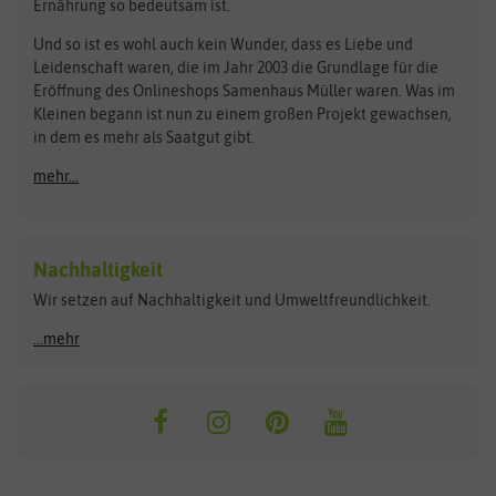
Ernährung so bedeutsam ist.
Bionana
Eschenfelder
Steckzwiebeln
Zimmer & Kübelpflanzen
Und so ist es wohl auch kein Wunder, dass es Liebe und
BIOWOL
Feldsaaten Freudenberger
Kataloge
Leidenschaft waren, die im Jahr 2003 die Grundlage für die
Blumicorn
Fertil
Schnäppchen
Eröffnung des Onlineshops Samenhaus Müller waren. Was im
Kleinen begann ist nun zu einem großen Projekt gewachsen,
Bûten Birds
Flora Elite
Anzucht & Gartenzubehör
in dem es mehr als Saatgut gibt.
Bûten Home
Flora Elite Blumenzwiebeln
mehr...
Anzuchtschalen
Buzzy Seeds
Flora Fantastica
Anzuchttöpfe
Buzzy Gifts
Florex
Folien, Vliese und Netze
Growblocks, Erde & Dünger
Carl Pabst
Nachhaltigkeit
Heizmatte & Heizkabel
Wir setzen auf Nachhaltigkeit und Umweltfreundlichkeit.
Florissa
Hortitops
Kokos-Quelltabletten
Zimmergewächshaus
Flortis
Jansen Zaden
...mehr
FLORTUS
Jiffy
Gemüsesamen
Franchi Sementi
JUB Holland
Bohnen & Erbsen
Frankonia Samen
Kent & Stowe
Gurkensamen
Kohlsamen
Garland
Kiepenkerl
Kürbissamen