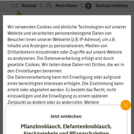
Kontakt
Mein Konto
Kontrast erhöhen
0
0
Wir verwenden Cookies und ähnliche Technologien auf unserer
Website und verarbeiten personenbezogene Daten von
Besucher:innen unserer Webseite (z.B. IP-Adresse), um z.B.
Inhalte und Anzeigen zu personalisieren, Medien von
Drittanbietern einzubinden oder Zugriffe auf unsere Website
zu analysieren. Die Datenverarbeitung erfolgt erst durch
gesetzte Cookies. Wir teilen diese Daten mit Dritten, die wir in
den Einstellungen benennen.
Die Datenverarbeitung kann mit Einwilligung oder aufgrund
eines berechtigten Interesses erfolgen. Die Zustimmung kann
erteilt oder abgelehnt werden. Es besteht das Recht, nicht
einzuwilligen und die Einwilligung zu einem späteren
Zeitpunkt zu ändern oder zu widerrufen. Weitere
Informationen zur Verwendung personenbezogener Daten und
den Diensten erklären wir in unserer
Daten­schutz­erklärung
.
Jetzt entdecken:
Pflanzknoblauch, Elefantenknoblauch,
Essenziell
Statistik
Steckzwiebeln und Pflanzschalotten