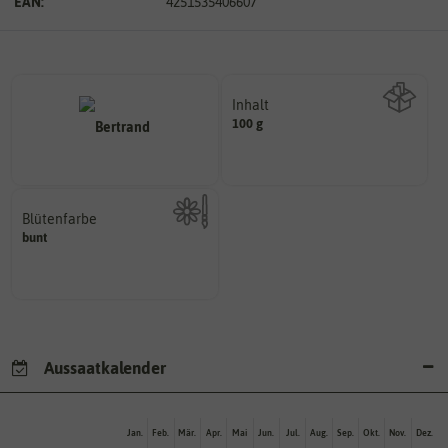
EAN:
4251535406607
Inhalt
100 g
Wie viel ist enthalten
Blütenfarbe
bunt
Kann auch mehrfarbig sein.
Wie ist die Blüte eingefärbt?
Aussaatkalender
Jan.
Feb.
Mär.
Apr.
Mai
Jun.
Jul.
Aug.
Sep.
Okt.
Nov.
Dez.