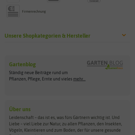
Firmenrechnung
Unsere Shopkategorien & Hersteller
Sämereien
Hersteller
Blumensamen
Gartenblog
Exotische Samen
Arche Noah
Clever Pots
Ständig neue Beiträge rund um
Gemüsesamen
ASB Greenworld
COMPO
Pflanzen, Pflege, Ernte und vieles
mehr...
Gründünger
Keimsprossen
Austrosaat
Culinaris
Kiloware
baza
De Bolster Bio-Samen
Kleintiersaaten
Kräutersamen
Benary
Dobar
Über uns
Loretta-Rasen
Bingenheimer Saatgut
Dürr-Samen
Leidenschaft – das ist es, was fürs Gärtnern wichtig ist. Und
Obstsamen
Liebe – viel Liebe zur Natur, zu allen Pflanzen, den Insekten,
Pilzbrut
BioBalu
elho
Vögeln, Kleintieren und zum Boden, der für unsere gesunde
Rasensamen