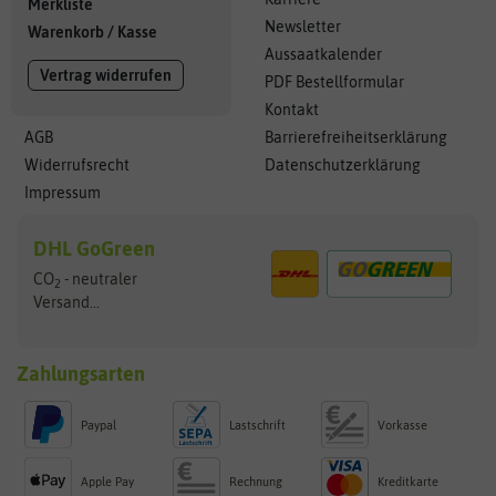
Merkliste
Newsletter
Warenkorb
/
Kasse
Aussaatkalender
Vertrag widerrufen
PDF Bestellformular
Kontakt
AGB
Barrierefreiheitserklärung
Widerrufsrecht
Datenschutzerklärung
Impressum
DHL GoGreen
CO
- neutraler
2
Versand...
Zahlungsarten
Paypal
Lastschrift
Vorkasse
Apple Pay
Rechnung
Kreditkarte