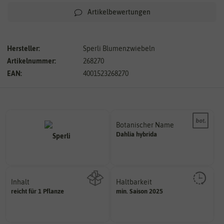
Artikelbewertungen
Hersteller:
Sperli Blumenzwiebeln
Artikelnummer:
268270
EAN:
4001523268270
Botanischer Name
Bestimmung der Pflanze.
Dahlia
hybrida
Namen zur eindeutigen
Der botanische (lateinische)
Inhalt
Haltbarkeit
sollte.
reicht für 1 Pflanze
min. Saison 2025
Wie viel ist enthalten
und Pflanzgut sehr gut keimen
Zeitpunkt, bis zu dem das Saat-