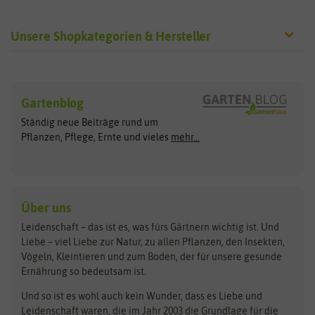
Unsere Shopkategorien & Hersteller
Sämereien
Hersteller
Blumensamen
Gartenblog
Exotische Samen
Arche Noah
Clever Pots
Ständig neue Beiträge rund um
Gemüsesamen
ASB Greenworld
COMPO
Pflanzen, Pflege, Ernte und vieles
mehr...
Gründünger
Keimsprossen
Austrosaat
Culinaris
Kiloware
baza
De Bolster Bio-Samen
Kleintiersaaten
Kräutersamen
Benary
Dobar
Über uns
Loretta-Rasen
Bingenheimer Saatgut
Dürr-Samen
Leidenschaft – das ist es, was fürs Gärtnern wichtig ist. Und
Obstsamen
Liebe – viel Liebe zur Natur, zu allen Pflanzen, den Insekten,
Pilzbrut
BioBalu
elho
Vögeln, Kleintieren und zum Boden, der für unsere gesunde
Rasensamen
Ernährung so bedeutsam ist.
Bionana
Eschenfelder
Steckzwiebeln
Zimmer & Kübelpflanzen
Und so ist es wohl auch kein Wunder, dass es Liebe und
BIOWOL
Feldsaaten Freudenberger
Kataloge
Leidenschaft waren, die im Jahr 2003 die Grundlage für die