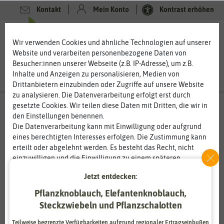
Kontakt
Mein Konto
Kontrast erhöhen
0
0
Wir verwenden Cookies und ähnliche Technologien auf unserer
Website und verarbeiten personenbezogene Daten von
Besucher:innen unserer Webseite (z.B. IP-Adresse), um z.B.
Inhalte und Anzeigen zu personalisieren, Medien von
Drittanbietern einzubinden oder Zugriffe auf unsere Website
zu analysieren. Die Datenverarbeitung erfolgt erst durch
gesetzte Cookies. Wir teilen diese Daten mit Dritten, die wir in
den Einstellungen benennen.
Die Datenverarbeitung kann mit Einwilligung oder aufgrund
eines berechtigten Interesses erfolgen. Die Zustimmung kann
erteilt oder abgelehnt werden. Es besteht das Recht, nicht
einzuwilligen und die Einwilligung zu einem späteren
Zeitpunkt zu ändern oder zu widerrufen. Weitere
Jetzt entdecken:
Informationen zur Verwendung personenbezogener Daten und
den Diensten erklären wir in unserer
Daten­schutz­erklärung
.
Pflanzknoblauch, Elefantenknoblauch,
Steckzwiebeln und Pflanzschalotten
Essenziell
Statistik
Teilweise begrenzte Verfügbarkeiten aufgrund regionaler Ertragseinbußen