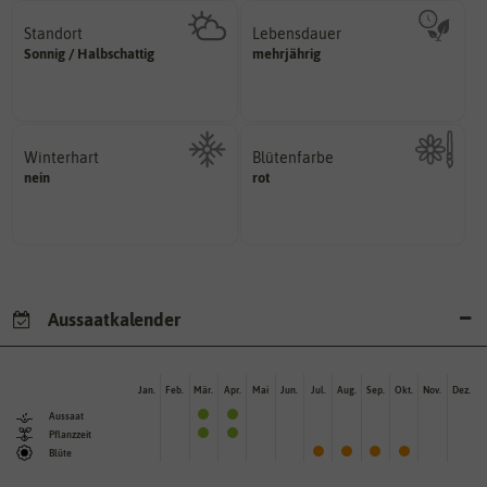
Standort
Lebensdauer
sonnig, vollsonnig)
mehrjährig.
Sonnig / Halbschattig
mehrjährig
Pflanze? (schattig, halbschattig,
einjährig, zweijährig oder
Wie viel Licht benötigt die
Pflanzen werden kategorisiert in:
Winterhart
Blütenfarbe
nein
Probleme überwintern können.
rot
Kann auch mehrfarbig sein.
Pflanzen, die im Freien ohne
Wie ist die Blüte eingefärbt?
Aussaatkalender
Jan.
Feb.
Mär.
Apr.
Mai
Jun.
Jul.
Aug.
Sep.
Okt.
Nov.
Dez.
Aussaat
Pflanzzeit
Blüte