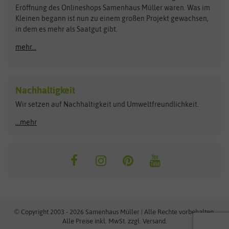
Blumicorn
Fertil
Schnäppchen
Eröffnung des Onlineshops Samenhaus Müller waren. Was im
Kleinen begann ist nun zu einem großen Projekt gewachsen,
Bûten Birds
Flora Elite
Anzucht & Gartenzubehör
in dem es mehr als Saatgut gibt.
Bûten Home
Flora Elite Blumenzwiebeln
mehr...
Anzuchtschalen
Buzzy Seeds
Flora Fantastica
Anzuchttöpfe
Buzzy Gifts
Florex
Folien, Vliese und Netze
Growblocks, Erde & Dünger
Carl Pabst
Nachhaltigkeit
Heizmatte & Heizkabel
Wir setzen auf Nachhaltigkeit und Umweltfreundlichkeit.
Florissa
Hortitops
Kokos-Quelltabletten
Zimmergewächshaus
Flortis
Jansen Zaden
...mehr
FLORTUS
Jiffy
Gemüsesamen
Franchi Sementi
JUB Holland
Bohnen & Erbsen
Frankonia Samen
Kent & Stowe
Gurkensamen
Kohlsamen
Garland
Kiepenkerl
Kürbissamen
Gardissimo
kixx
Lauchsamen
© Copyright 2003 - 2026 Samenhaus Müller | Alle Rechte vorbehalten.
Maissamen
Alle Preise inkl. MwSt. zzgl. Versand.
GEVO
Küpper
Möhrensamen