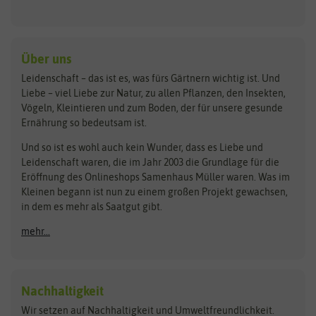
Keimsprossen
Austrosaat
Culinaris
Kiloware
baza
De Bolster Bio-Samen
Kleintiersaaten
Kräutersamen
Benary
Dobar
Über uns
Loretta-Rasen
Bingenheimer Saatgut
Dürr-Samen
Leidenschaft – das ist es, was fürs Gärtnern wichtig ist. Und
Obstsamen
Liebe – viel Liebe zur Natur, zu allen Pflanzen, den Insekten,
Pilzbrut
BioBalu
elho
Vögeln, Kleintieren und zum Boden, der für unsere gesunde
Rasensamen
Ernährung so bedeutsam ist.
Bionana
Eschenfelder
Steckzwiebeln
Zimmer & Kübelpflanzen
Und so ist es wohl auch kein Wunder, dass es Liebe und
BIOWOL
Feldsaaten Freudenberger
Kataloge
Leidenschaft waren, die im Jahr 2003 die Grundlage für die
Blumicorn
Fertil
Schnäppchen
Eröffnung des Onlineshops Samenhaus Müller waren. Was im
Kleinen begann ist nun zu einem großen Projekt gewachsen,
Bûten Birds
Flora Elite
Anzucht & Gartenzubehör
in dem es mehr als Saatgut gibt.
Bûten Home
Flora Elite Blumenzwiebeln
mehr...
Anzuchtschalen
Buzzy Seeds
Flora Fantastica
Anzuchttöpfe
Buzzy Gifts
Florex
Folien, Vliese und Netze
Growblocks, Erde & Dünger
Carl Pabst
Nachhaltigkeit
Heizmatte & Heizkabel
Wir setzen auf Nachhaltigkeit und Umweltfreundlichkeit.
Florissa
Hortitops
Kokos-Quelltabletten