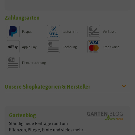
Zahlungsarten
Paypal
Lastschrift
Vorkasse
Apple Pay
Rechnung
Kreditkarte
Firmenrechnung
Unsere Shopkategorien & Hersteller
Sämereien
Hersteller
Blumensamen
Gartenblog
Exotische Samen
Arche Noah
Clever Pots
Ständig neue Beiträge rund um
Gemüsesamen
ASB Greenworld
COMPO
Pflanzen, Pflege, Ernte und vieles
mehr...
Gründünger