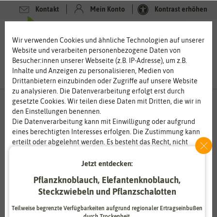
Kontakt
Mein Konto
Kontrast erhöhen
0
0
Wir verwenden Cookies und ähnliche Technologien auf unserer
Website und verarbeiten personenbezogene Daten von
Besucher:innen unserer Webseite (z.B. IP-Adresse), um z.B.
Inhalte und Anzeigen zu personalisieren, Medien von
Drittanbietern einzubinden oder Zugriffe auf unsere Website
zu analysieren. Die Datenverarbeitung erfolgt erst durch
gesetzte Cookies. Wir teilen diese Daten mit Dritten, die wir in
den Einstellungen benennen.
Die Datenverarbeitung kann mit Einwilligung oder aufgrund
eines berechtigten Interesses erfolgen. Die Zustimmung kann
erteilt oder abgelehnt werden. Es besteht das Recht, nicht
einzuwilligen und die Einwilligung zu einem späteren
Zeitpunkt zu ändern oder zu widerrufen. Weitere
Jetzt entdecken:
Informationen zur Verwendung personenbezogener Daten und
Pflanzknoblauch, Elefantenknoblauch,
den Diensten erklären wir in unserer
Daten­schutz­erklärung
.
Steckzwiebeln und Pflanzschalotten
Essenziell
Statistik
Teilweise begrenzte Verfügbarkeiten aufgrund regionaler Ertragseinbußen
durch Trockenheit.