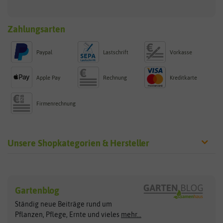
Zahlungsarten
Paypal
Lastschrift
Vorkasse
Apple Pay
Rechnung
Kreditkarte
Firmenrechnung
Unsere Shopkategorien & Hersteller
Sämereien
Hersteller
Blumensamen
Gartenblog
Exotische Samen
Arche Noah
Clever Pots
Ständig neue Beiträge rund um
Gemüsesamen
ASB Greenworld
COMPO
Pflanzen, Pflege, Ernte und vieles
mehr...
Gründünger