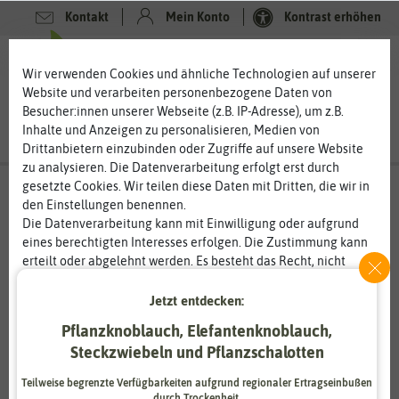
Kontakt
Mein Konto
Kontrast erhöhen
0
0
Wir verwenden Cookies und ähnliche Technologien auf unserer
Website und verarbeiten personenbezogene Daten von
Besucher:innen unserer Webseite (z.B. IP-Adresse), um z.B.
Inhalte und Anzeigen zu personalisieren, Medien von
Drittanbietern einzubinden oder Zugriffe auf unsere Website
zu analysieren. Die Datenverarbeitung erfolgt erst durch
gesetzte Cookies. Wir teilen diese Daten mit Dritten, die wir in
den Einstellungen benennen.
Die Datenverarbeitung kann mit Einwilligung oder aufgrund
eines berechtigten Interesses erfolgen. Die Zustimmung kann
erteilt oder abgelehnt werden. Es besteht das Recht, nicht
einzuwilligen und die Einwilligung zu einem späteren
Zeitpunkt zu ändern oder zu widerrufen. Weitere
Jetzt entdecken:
Informationen zur Verwendung personenbezogener Daten und
Pflanzknoblauch, Elefantenknoblauch,
den Diensten erklären wir in unserer
Daten­schutz­erklärung
.
Steckzwiebeln und Pflanzschalotten
Essenziell
Statistik
Teilweise begrenzte Verfügbarkeiten aufgrund regionaler Ertragseinbußen
durch Trockenheit.