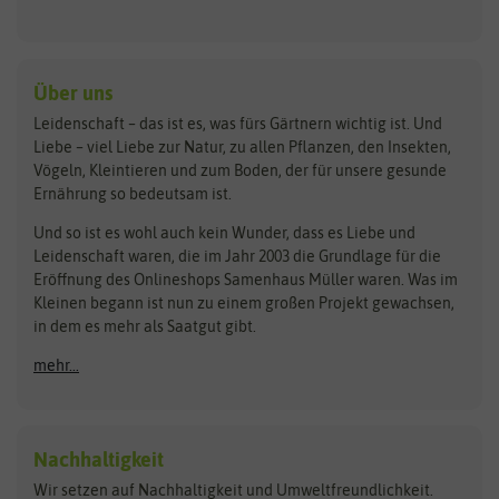
Keimsprossen
Austrosaat
Culinaris
Kiloware
baza
De Bolster Bio-Samen
Kleintiersaaten
Kräutersamen
Benary
Dobar
Über uns
Loretta-Rasen
Bingenheimer Saatgut
Dürr-Samen
Leidenschaft – das ist es, was fürs Gärtnern wichtig ist. Und
Obstsamen
Liebe – viel Liebe zur Natur, zu allen Pflanzen, den Insekten,
Pilzbrut
BioBalu
elho
Vögeln, Kleintieren und zum Boden, der für unsere gesunde
Rasensamen
Ernährung so bedeutsam ist.
Bionana
Eschenfelder
Steckzwiebeln
Zimmer & Kübelpflanzen
Und so ist es wohl auch kein Wunder, dass es Liebe und
BIOWOL
Feldsaaten Freudenberger
Kataloge
Leidenschaft waren, die im Jahr 2003 die Grundlage für die
Blumicorn
Fertil
Schnäppchen
Eröffnung des Onlineshops Samenhaus Müller waren. Was im
Kleinen begann ist nun zu einem großen Projekt gewachsen,
Bûten Birds
Flora Elite
Anzucht & Gartenzubehör
in dem es mehr als Saatgut gibt.
Bûten Home
Flora Elite Blumenzwiebeln
mehr...
Anzuchtschalen
Buzzy Seeds
Flora Fantastica
Anzuchttöpfe
Buzzy Gifts
Florex
Folien, Vliese und Netze
Growblocks, Erde & Dünger
Carl Pabst
Nachhaltigkeit
Heizmatte & Heizkabel
Wir setzen auf Nachhaltigkeit und Umweltfreundlichkeit.
Florissa
Hortitops
Kokos-Quelltabletten