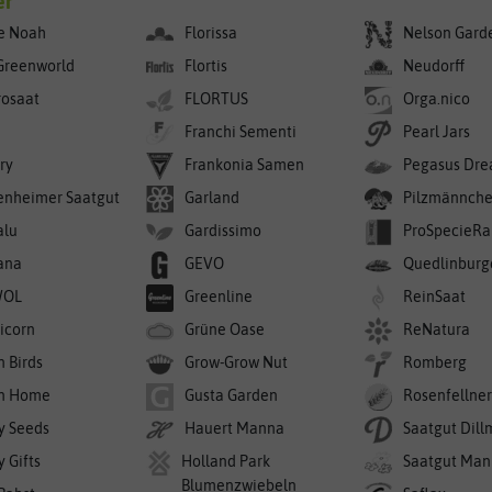
er
e Noah
Florissa
Nelson Gard
Greenworld
Flortis
Neudorff
rosaat
FLORTUS
Orga.nico
Franchi Sementi
Pearl Jars
ry
Frankonia Samen
Pegasus Dre
enheimer Saatgut
Garland
Pilzmännch
alu
Gardissimo
ProSpecieRa
ana
GEVO
Quedlinburg
WOL
Greenline
ReinSaat
icorn
Grüne Oase
ReNatura
n Birds
Grow-Grow Nut
Romberg
n Home
Gusta Garden
Rosenfellne
y Seeds
Hauert Manna
Saatgut Dil
 Gifts
Holland Park
Saatgut Man
Blumenzwiebeln