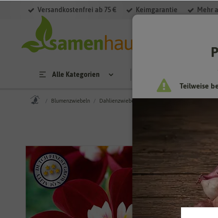
Versandkostenfrei ab 75 €
Keimgarantie
Mehr a
P
Alle Kategorien
Saatgut
Anzucht & 
Teilweise b
Blumenzwiebeln
Dahlienzwiebeln
Dahlie Mary Eveline (1 Stück)