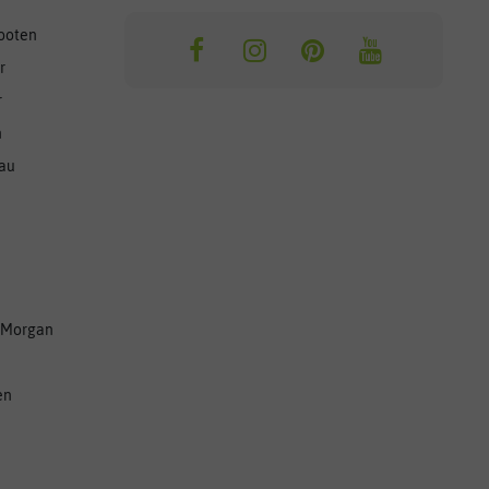
ooten
r
r
n
nau
 Morgan
en