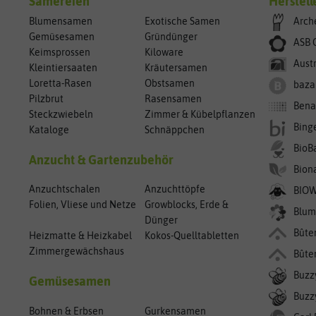
Sämereien
Herstell
Blumensamen
Exotische Samen
Arch
Gemüsesamen
Gründünger
ASB 
Keimsprossen
Kiloware
Aust
Kleintiersaaten
Kräutersamen
Loretta-Rasen
Obstsamen
baza
Pilzbrut
Rasensamen
Bena
Steckzwiebeln
Zimmer & Kübelpflanzen
Bing
Kataloge
Schnäppchen
BioB
Anzucht & Gartenzubehör
Bion
Anzuchtschalen
Anzuchttöpfe
BIO
Folien, Vliese und Netze
Growblocks, Erde &
Blum
Dünger
Bûte
Heizmatte & Heizkabel
Kokos-Quelltabletten
Zimmergewächshaus
Bûte
Buzz
Gemüsesamen
Buzzy
Bohnen & Erbsen
Gurkensamen