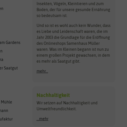
Insekten, Vögeln, Kleintieren und zum
en
Boden, der für unsere gesunde Ernährung
so bedeutsam ist.
Und so ist es wohl auch kein Wunder, dass
es Liebe und Leidenschaft waren, die im
Jahr 2003 die Grundlage für die Eröffnung
am Gardens
des Onlineshops Samenhaus Müller
waren. Was im Kleinen begann ist nun zu
en
einem großen Projekt gewachsen, in dem
ra
es mehr als Saatgut gibt.
er Saatgut
mehr...
Nachhaltigkeit
r Mühle
Wir setzen auf Nachhaltigkeit und
Umweltfreundlichkeit.
lmann
...mehr
ufaktur