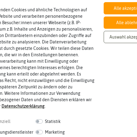
Alle akzept
enden Cookies und ähnliche Technologien auf
Website und verarbeiten personenbezogene
Inhalt
 Besucher:innen unserer Webseite (z.B. IP-
Alle ableh
Knoblauch & Zwiebeln
Wie viel ist enthalten
1 Stück
 um z.B. Inhalte und Anzeigen zu personalisieren,
n Drittanbietern einzubinden oder Zugriffe auf
Auswahl akze
bsite zu analysieren. Die Datenverarbeitung
rst durch gesetzte Cookies. Wir teilen diese Daten
en, die wir in den Einstellungen benennen.
verarbeitung kann mit Einwilligung oder
eines berechtigten Interesses erfolgen. Die
g kann erteilt oder abgelehnt werden. Es
as Recht, nicht einzuwilligen und die Einwilligung
späteren Zeitpunkt zu ändern oder zu
n. Weitere Informationen zur Verwendung
bezogener Daten und den Diensten erklären wir
r
Daten­schutz­erklärung
.
nziell
Statistik
ungsdienstleister
Marketing