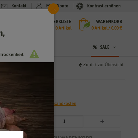
Kontakt
Mein Konto
Kontrast erhöhen
MERKLISTE
WARENKORB
che
0 Artikel
0
Artikel /
0,00 €
h,
n
SALE
Trockenheit.
Zurück zur Übersicht
4,99 €
*
* inkl. 7% MwSt. zzgl.
Versandkosten