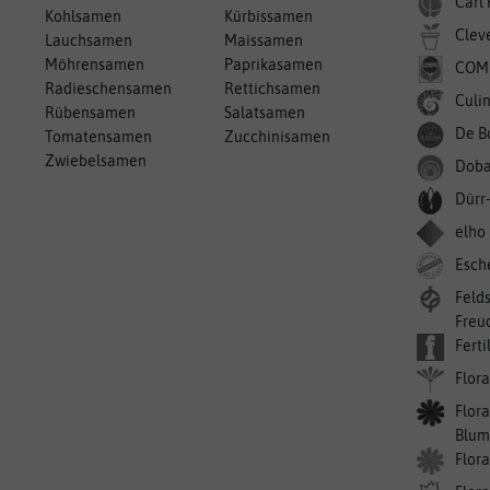
Carl
Kohlsamen
Kürbissamen
Clev
Lauchsamen
Maissamen
Möhrensamen
Paprikasamen
COM
Radieschensamen
Rettichsamen
Culin
Rübensamen
Salatsamen
De B
Tomatensamen
Zucchinisamen
Zwiebelsamen
Doba
Dürr
elho
Esch
Feld
Freu
Ferti
Flora
Flora
Blum
Flor