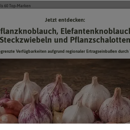
ls 60 Top-Marken
Jetzt entdecken:
Su
flanzknoblauch, Elefantenknoblauc
Steckzwiebeln und Pflanzschalotte
Gartenzubehör
Pflanzgut
Keimsprossen
❤ für Tiere
egrenzte Verfügbarkeiten aufgrund regionaler Ertragseinbußen durch 
Dahlie Mary Eveline (1 Stück)
Hersteller:
Sam van Schooten Blumenzwiebeln
Artikelnummer:
40139-bl
EAN:
8719497264537