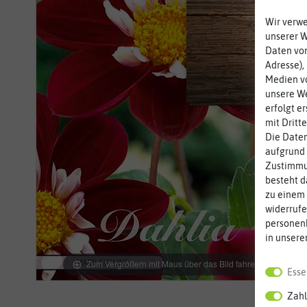
Wir verw
unserer 
Daten von
Adresse),
Medien vo
unsere We
erfolgt e
mit Dritt
Die Daten
aufgrund 
Zustimmun
besteht d
zu einem 
widerrufe
personen
in unsere
Zum Vergrößern mit Maus über das Bild fahren
Esse
Zahl