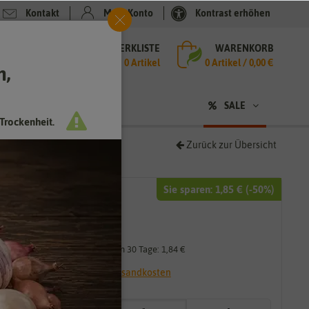
Kontakt
Mein Konto
Kontrast erhöhen
MERKLISTE
WARENKORB
che
0 Artikel
0
Artikel /
0,00 €
h,
n
SALE
Trockenheit.
Zurück zur Übersicht
Sie sparen:
1,85 €
(-
50
%)
3,69 €
1,85 €
*
Niedrigster Preis der letzten 30 Tage:
1,84 €
* inkl. 7% MwSt. zzgl.
Versandkosten