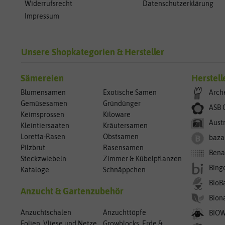
Widerrufsrecht
Datenschutzerklärung
Impressum
Unsere Shopkategorien & Hersteller
Sämereien
Herstell
Blumensamen
Exotische Samen
Arch
Gemüsesamen
Gründünger
ASB 
Keimsprossen
Kiloware
Aust
Kleintiersaaten
Kräutersamen
Loretta-Rasen
Obstsamen
baza
Pilzbrut
Rasensamen
Bena
Steckzwiebeln
Zimmer & Kübelpflanzen
Bing
Kataloge
Schnäppchen
BioB
Anzucht & Gartenzubehör
Bion
Anzuchtschalen
Anzuchttöpfe
BIO
Folien, Vliese und Netze
Growblocks, Erde &