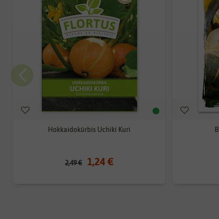
Hokkaidokürbis Uchiki Kuri
B
1,24 €
2,49 €