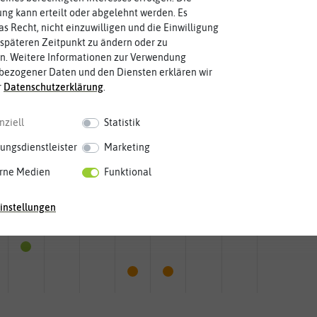
g kann erteilt oder abgelehnt werden. Es
Fruchtfarbe
as Recht, nicht einzuwilligen und die Einwilligung
sie nach dem Reifungsprozess hat.
gelb, grün
Die Farbe der reifen Frucht, die
späteren Zeitpunkt zu ändern oder zu
n. Weitere Informationen zur Verwendung
bezogener Daten und den Diensten erklären wir
r
Daten­schutz­erklärung
.
nziell
Statistik
ungsdienstleister
Marketing
rne Medien
Funktional
Mai
Jun.
Jul.
Aug.
Sep.
Okt.
Nov.
Dez.
instellungen