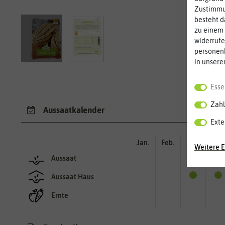
Zustimmun
besteht d
zu einem 
widerrufe
personen
in unsere
Esse
Zahl
Aussaatkalender
Exte
Jan.
Feb.
Mär.
Apr.
Weitere E
Aussaat
Aussaat Haus
Ernte