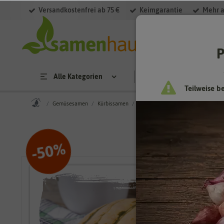
Versandkostenfrei ab 75 €
Keimgarantie
Mehr a
P
Alle Kategorien
Saatgut
Anzucht & 
Teilweise b
Gemüsesamen
Kürbissamen
Delicatakürbis Honeyboat Delicata
%
50
-