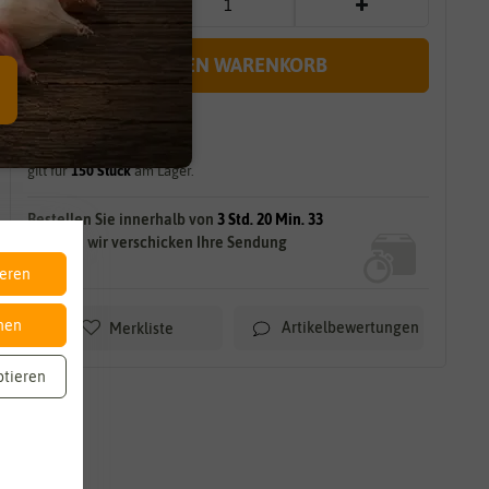
IN DEN WARENKORB
sofort lieferbar
gilt für
150
Stück
am Lager.
Bestellen Sie innerhalb von
3 Std. 20 Min. 32
Sek.
und wir verschicken Ihre Sendung
HEUTE!
ieren
nen
Artikelbewertungen
Merkliste
ptieren