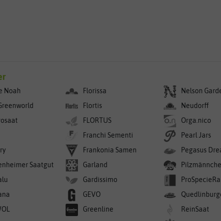
er
e Noah
Florissa
Nelson Gard
Greenworld
Flortis
Neudorff
rosaat
FLORTUS
Orga.nico
Franchi Sementi
Pearl Jars
ry
Frankonia Samen
Pegasus Dre
enheimer Saatgut
Garland
Pilzmännch
alu
Gardissimo
ProSpecieRa
ana
GEVO
Quedlinburg
WOL
Greenline
ReinSaat