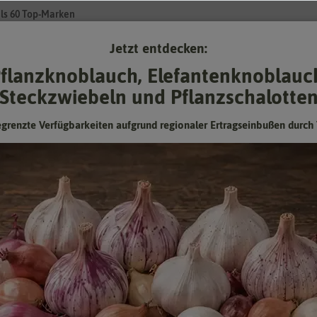
ls 60 Top-Marken
Jetzt entdecken:
Su
flanzknoblauch, Elefantenknoblauc
Steckzwiebeln und Pflanzschalotte
Gartenzubehör
Pflanzgut
Keimsprossen
❤ für Tiere
egrenzte Verfügbarkeiten aufgrund regionaler Ertragseinbußen durch 
Delicatakürbis Honeyboat Delicata
Hersteller:
FLORTUS
Artikelnummer:
2000-1182
EAN:
4251535429682