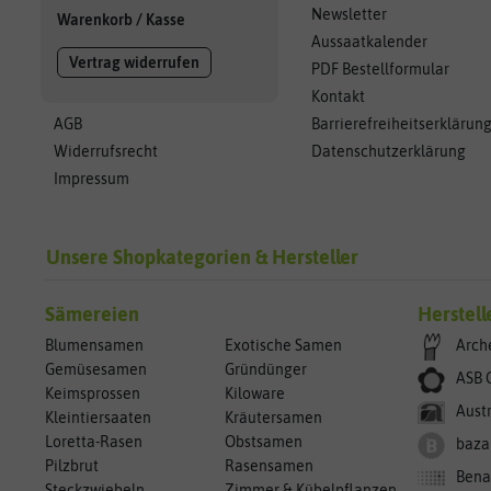
Newsletter
Warenkorb
/
Kasse
Aussaatkalender
Vertrag widerrufen
PDF Bestellformular
Kontakt
AGB
Barrierefreiheitserklärun
Widerrufsrecht
Datenschutzerklärung
Impressum
Unsere Shopkategorien & Hersteller
Sämereien
Herstell
Blumensamen
Exotische Samen
Arch
Gemüsesamen
Gründünger
ASB 
Keimsprossen
Kiloware
Aust
Kleintiersaaten
Kräutersamen
Loretta-Rasen
Obstsamen
baza
Pilzbrut
Rasensamen
Bena
Steckzwiebeln
Zimmer & Kübelpflanzen