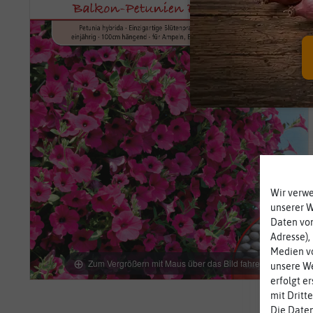
Wir verw
unserer 
Daten von
Adresse),
Medien vo
Zum Vergrößern mit Maus über das Bild fahren
unsere We
erfolgt e
mit Dritt
Die Daten