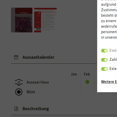
aufgrund 
Zustimmun
besteht d
zu einem 
widerrufe
personen
in unsere
Esse
Aussaatkalender
Zahl
Exte
Jan.
Feb.
Mär.
Apr.
Weitere E
Aussaat Haus
Blüte
Beschreibung