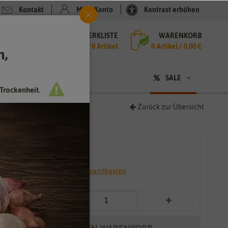
Kontakt
Mein Konto
Kontrast erhöhen
MERKLISTE
WARENKORB
che
0 Artikel
0
Artikel /
0,00 €
h,
n
SALE
Trockenheit.
Zurück zur Übersicht
3,99 €
*
* inkl. 7% MwSt. zzgl.
Versandkosten