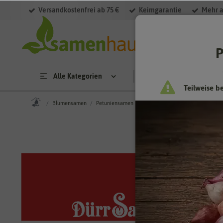
Versandkostenfrei ab 75 €
Keimgarantie
Mehr a
P
Alle Kategorien
Saatgut
Anzucht & 
Teilweise b
Blumensamen
Petuniensamen
Balkonpetunie Big Time Purple