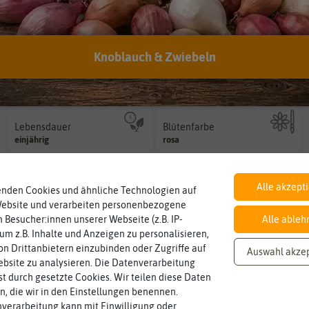
Knoblauch & Zwiebeln
Inhalt
Standort
sonnig, vollsonnig)
Wie viel ist enthalten
Pflanze? (schattig, halbschattig,
ca. 10 Pillen
Schattig / Halbschattig
Wie viel Licht benötigt die
Lebensdauer
Blütenfarbe
mehrjährig.
auch mehrfarbig sein.
einjährig, zweijährig oder
einjährig
rosa
Wie ist die Blüte eingefärbt? Kann
Pflanzen werden kategorisiert in:
Alle akzept
enden Cookies und ähnliche Technologien auf
Website und verarbeiten personenbezogene
 Besucher:innen unserer Webseite (z.B. IP-
Alle ableh
 um z.B. Inhalte und Anzeigen zu personalisieren,
n Drittanbietern einzubinden oder Zugriffe auf
Auswahl akze
bsite zu analysieren. Die Datenverarbeitung
rst durch gesetzte Cookies. Wir teilen diese Daten
en, die wir in den Einstellungen benennen.
verarbeitung kann mit Einwilligung oder