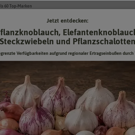
ls 60 Top-Marken
Jetzt entdecken:
Su
flanzknoblauch, Elefantenknoblauc
Steckzwiebeln und Pflanzschalotte
Gartenzubehör
Pflanzgut
Keimsprossen
❤ für Tiere
egrenzte Verfügbarkeiten aufgrund regionaler Ertragseinbußen durch 
Balkonpetunie Big Time Purple
einzigartige Blütenpracht den ganzen Sommer, 100 cm, hängend
Hersteller:
Dürr-Samen
Artikelnummer:
1954-DS
EAN:
4017048119546