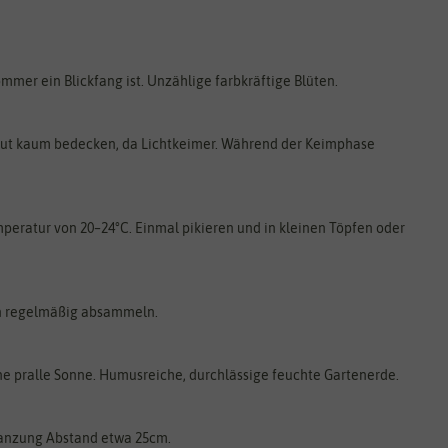
mmer ein Blickfang ist. Unzählige farbkräftige Blüten.
atgut kaum bedecken, da Lichtkeimer. Während der Keimphase
peratur von 20–24°C. Einmal pikieren und in kleinen Töpfen oder
ten regelmäßig absammeln.
ne pralle Sonne. Humusreiche, durchlässige feuchte Gartenerde.
lanzung Abstand etwa 25cm.