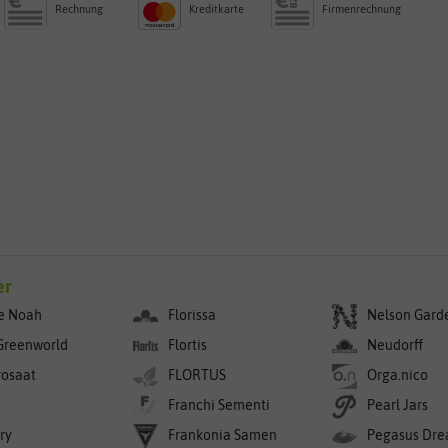
Rechnung
Kreditkarte
Firmenrechnung
g
er
e Noah
Florissa
Nelson Gard
Greenworld
Flortis
Neudorff
rosaat
FLORTUS
Orga.nico
Franchi Sementi
Pearl Jars
ry
Frankonia Samen
Pegasus Dre