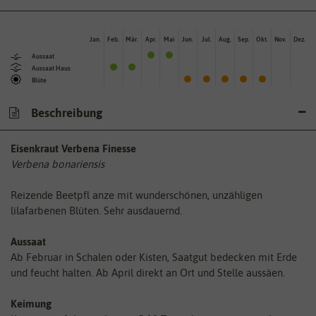
Jan.
Feb.
Mär.
Apr.
Mai
Jun.
Jul.
Aug.
Sep.
Okt.
Nov.
Dez.
Aussaat
Aussaat Haus
Blüte
Beschreibung
Eisenkraut Verbena Finesse
Verbena bonariensis
Reizende Beetpfl anze mit wunderschönen, unzähligen
lilafarbenen Blüten. Sehr ausdauernd.
Aussaat
Ab Februar in Schalen oder Kisten, Saatgut bedecken mit Erde
und feucht halten. Ab April direkt an Ort und Stelle aussäen.
Keimung