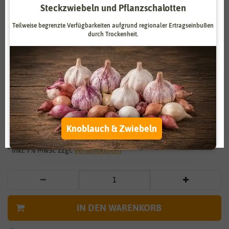
Steckzwiebeln und Pflanzschalotten
Zahlungsdienstleister
Marketing
Teilweise begrenzte Verfügbarkeiten aufgrund regionaler Ertragseinbußen
Externe Medien
Funktional
durch Trockenheit.
Weitere Einstellungen
Vergrößern durch berühren
Alle akzeptieren
Eisenkraut Verbena Finesse
Alle ablehnen
2,79 €
*
Auswahl akzeptieren
Knoblauch & Zwiebeln
* inkl. 7% MwSt. zzgl.
Versandkosten
IN DEN WARENKORB