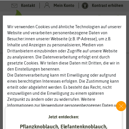
Kontakt
Mein Konto
Kontrast erhöhen
0
0
Wir verwenden Cookies und ähnliche Technologien auf unserer
Website und verarbeiten personenbezogene Daten von
Besucher:innen unserer Webseite (z.B. IP-Adresse), um z.B.
Inhalte und Anzeigen zu personalisieren, Medien von
Drittanbietern einzubinden oder Zugriffe auf unsere Website
zu analysieren. Die Datenverarbeitung erfolgt erst durch
gesetzte Cookies. Wir teilen diese Daten mit Dritten, die wir in
den Einstellungen benennen.
Die Datenverarbeitung kann mit Einwilligung oder aufgrund
eines berechtigten Interesses erfolgen. Die Zustimmung kann
erteilt oder abgelehnt werden. Es besteht das Recht, nicht
einzuwilligen und die Einwilligung zu einem späteren
Zeitpunkt zu ändern oder zu widerrufen. Weitere
Informationen zur Verwendung personenbezogener Daten und
den Diensten erklären wir in unserer
Daten­schutz­erklärung
.
Jetzt entdecken:
Essenziell
Statistik
Pflanzknoblauch, Elefantenknoblauch,