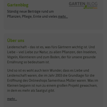
Blumensamen
Gartenblog
Exotische Samen
Arche Noah
Clever Pots
Ständig neue Beiträge rund um
Gemüsesamen
ASB Greenworld
COMPO
Pflanzen, Pflege, Ernte und vieles
mehr...
Gründünger
Keimsprossen
Austrosaat
Culinaris
Kiloware
baza
De Bolster Bio-Samen
Kleintiersaaten
Kräutersamen
Benary
Dobar
Über uns
Loretta-Rasen
Bingenheimer Saatgut
Dürr-Samen
Leidenschaft – das ist es, was fürs Gärtnern wichtig ist. Und
Obstsamen
Liebe – viel Liebe zur Natur, zu allen Pflanzen, den Insekten,
Pilzbrut
BioBalu
elho
Vögeln, Kleintieren und zum Boden, der für unsere gesunde
Rasensamen
Ernährung so bedeutsam ist.
Bionana
Eschenfelder
Steckzwiebeln
Zimmer & Kübelpflanzen
Und so ist es wohl auch kein Wunder, dass es Liebe und
BIOWOL
Feldsaaten Freudenberger
Kataloge
Leidenschaft waren, die im Jahr 2003 die Grundlage für die
Blumicorn
Fertil
Schnäppchen
Eröffnung des Onlineshops Samenhaus Müller waren. Was im
Kleinen begann ist nun zu einem großen Projekt gewachsen,
Bûten Birds
Flora Elite
Anzucht & Gartenzubehör
in dem es mehr als Saatgut gibt.
Bûten Home
Flora Elite Blumenzwiebeln
mehr...
Anzuchtschalen
Buzzy Seeds
Flora Fantastica
Anzuchttöpfe