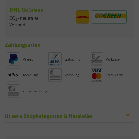
DHL GoGreen
CO
- neutraler
2
Versand...
Zahlungsarten
Paypal
Lastschrift
Vorkasse
Apple Pay
Rechnung
Kreditkarte
Firmenrechnung
Unsere Shopkategorien & Hersteller
Sämereien
Hersteller