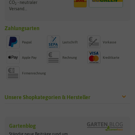
CO
- neutraler
2
Versand...
Zahlungsarten
Paypal
Lastschrift
Vorkasse
Apple Pay
Rechnung
Kreditkarte
Firmenrechnung
Unsere Shopkategorien & Hersteller
Sämereien
Hersteller
Blumensamen
Gartenblog
Exotische Samen
Arche Noah
Clever Pots
Ständig neue Beiträge rund um
Gemüsesamen