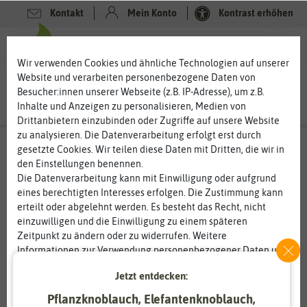
Kontakt
Mein Konto
Kontrast erhöhen
0
0
Wir verwenden Cookies und ähnliche Technologien auf unserer
Website und verarbeiten personenbezogene Daten von
Besucher:innen unserer Webseite (z.B. IP-Adresse), um z.B.
Inhalte und Anzeigen zu personalisieren, Medien von
Drittanbietern einzubinden oder Zugriffe auf unsere Website
zu analysieren. Die Datenverarbeitung erfolgt erst durch
gesetzte Cookies. Wir teilen diese Daten mit Dritten, die wir in
den Einstellungen benennen.
Die Datenverarbeitung kann mit Einwilligung oder aufgrund
eines berechtigten Interesses erfolgen. Die Zustimmung kann
erteilt oder abgelehnt werden. Es besteht das Recht, nicht
einzuwilligen und die Einwilligung zu einem späteren
Zeitpunkt zu ändern oder zu widerrufen. Weitere
Informationen zur Verwendung personenbezogener Daten und
den Diensten erklären wir in unserer
Daten­schutz­erklärung
.
Jetzt entdecken:
Pflanzknoblauch, Elefantenknoblauch,
Essenziell
Statistik