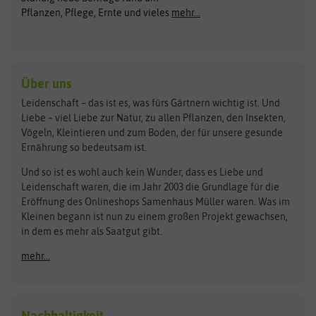
ASB Greenworld
COMPO
Pflanzen, Pflege, Ernte und vieles
mehr...
Gründünger
Keimsprossen
Austrosaat
Culinaris
Kiloware
baza
De Bolster Bio-Samen
Kleintiersaaten
Kräutersamen
Benary
Dobar
Über uns
Loretta-Rasen
Bingenheimer Saatgut
Dürr-Samen
Leidenschaft – das ist es, was fürs Gärtnern wichtig ist. Und
Obstsamen
Liebe – viel Liebe zur Natur, zu allen Pflanzen, den Insekten,
Pilzbrut
BioBalu
elho
Vögeln, Kleintieren und zum Boden, der für unsere gesunde
Rasensamen
Ernährung so bedeutsam ist.
Bionana
Eschenfelder
Steckzwiebeln
Zimmer & Kübelpflanzen
Und so ist es wohl auch kein Wunder, dass es Liebe und
BIOWOL
Feldsaaten Freudenberger
Kataloge
Leidenschaft waren, die im Jahr 2003 die Grundlage für die
Blumicorn
Fertil
Schnäppchen
Eröffnung des Onlineshops Samenhaus Müller waren. Was im
Kleinen begann ist nun zu einem großen Projekt gewachsen,
Bûten Birds
Flora Elite
Anzucht & Gartenzubehör
in dem es mehr als Saatgut gibt.
Bûten Home
Flora Elite Blumenzwiebeln
mehr...
Anzuchtschalen
Buzzy Seeds
Flora Fantastica
Anzuchttöpfe
Buzzy Gifts
Florex
Folien, Vliese und Netze
Growblocks, Erde & Dünger
Carl Pabst
Nachhaltigkeit