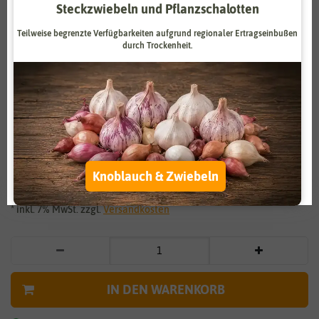
Steckzwiebeln und Pflanzschalotten
Zahlungsdienstleister
Marketing
Teilweise begrenzte Verfügbarkeiten aufgrund regionaler Ertragseinbußen
Externe Medien
Funktional
durch Trockenheit.
Weitere Einstellungen
Vergrößern durch berühren
Alle akzeptieren
Roter Sonnenhut
Alle ablehnen
2,29 €
*
Knoblauch & Zwiebeln
Auswahl akzeptieren
* inkl. 7% MwSt. zzgl.
Versandkosten
IN DEN WARENKORB