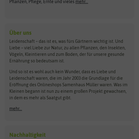
Pflanzen, Pflege, Ernte und vieles
mehr...
Gründünger
Keimsprossen
Austrosaat
Culinaris
Kiloware
baza
De Bolster Bio-Samen
Kleintiersaaten
Kräutersamen
Benary
Dobar
Über uns
Loretta-Rasen
Bingenheimer Saatgut
Dürr-Samen
Leidenschaft – das ist es, was fürs Gärtnern wichtig ist. Und
Obstsamen
Liebe – viel Liebe zur Natur, zu allen Pflanzen, den Insekten,
Pilzbrut
BioBalu
elho
Vögeln, Kleintieren und zum Boden, der für unsere gesunde
Rasensamen
Ernährung so bedeutsam ist.
Bionana
Eschenfelder
Steckzwiebeln
Zimmer & Kübelpflanzen
Und so ist es wohl auch kein Wunder, dass es Liebe und
BIOWOL
Feldsaaten Freudenberger
Kataloge
Leidenschaft waren, die im Jahr 2003 die Grundlage für die
Blumicorn
Fertil
Schnäppchen
Eröffnung des Onlineshops Samenhaus Müller waren. Was im
Kleinen begann ist nun zu einem großen Projekt gewachsen,
Bûten Birds
Flora Elite
Anzucht & Gartenzubehör
in dem es mehr als Saatgut gibt.
Bûten Home
Flora Elite Blumenzwiebeln
mehr...
Anzuchtschalen
Buzzy Seeds
Flora Fantastica
Anzuchttöpfe
Buzzy Gifts
Florex
Folien, Vliese und Netze
Growblocks, Erde & Dünger
Carl Pabst
Nachhaltigkeit
Heizmatte & Heizkabel