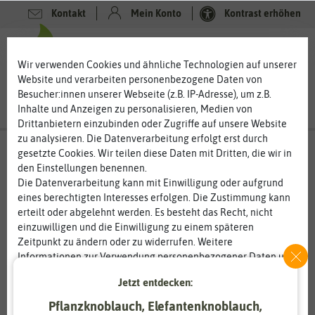
Kontakt
Mein Konto
Kontrast erhöhen
0
0
Wir verwenden Cookies und ähnliche Technologien auf unserer
Website und verarbeiten personenbezogene Daten von
Besucher:innen unserer Webseite (z.B. IP-Adresse), um z.B.
Inhalte und Anzeigen zu personalisieren, Medien von
Drittanbietern einzubinden oder Zugriffe auf unsere Website
zu analysieren. Die Datenverarbeitung erfolgt erst durch
gesetzte Cookies. Wir teilen diese Daten mit Dritten, die wir in
den Einstellungen benennen.
Die Datenverarbeitung kann mit Einwilligung oder aufgrund
eines berechtigten Interesses erfolgen. Die Zustimmung kann
erteilt oder abgelehnt werden. Es besteht das Recht, nicht
einzuwilligen und die Einwilligung zu einem späteren
Zeitpunkt zu ändern oder zu widerrufen. Weitere
Informationen zur Verwendung personenbezogener Daten und
den Diensten erklären wir in unserer
Daten­schutz­erklärung
.
Jetzt entdecken:
Pflanzknoblauch, Elefantenknoblauch,
Essenziell
Statistik