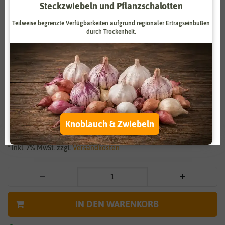
Steckzwiebeln und Pflanzschalotten
Zahlungsdienstleister
Marketing
Teilweise begrenzte Verfügbarkeiten aufgrund regionaler Ertragseinbußen
Externe Medien
Funktional
durch Trockenheit.
Weitere Einstellungen
Vergrößern durch berühren
Alle akzeptieren
Sommeraster Fan Mix
Alle ablehnen
2,79 €
*
Knoblauch & Zwiebeln
Auswahl akzeptieren
* inkl. 7% MwSt. zzgl.
Versandkosten
IN DEN WARENKORB