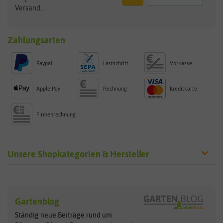
Versand...
Zahlungsarten
Paypal
Lastschrift
Vorkasse
Apple Pay
Rechnung
Kreditkarte
Firmenrechnung
Unsere Shopkategorien & Hersteller
Sämereien
Hersteller
Blumensamen
Gartenblog
Exotische Samen
Arche Noah
Clever Pots
Ständig neue Beiträge rund um
Gemüsesamen
ASB Greenworld
COMPO