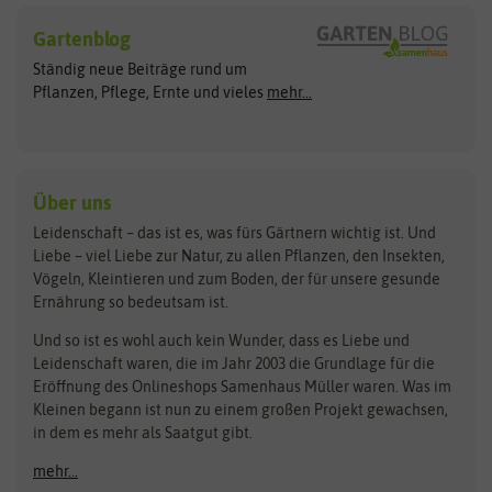
Hersteller
Blumensamen
Gartenblog
Exotische Samen
Arche Noah
Clever Pots
Ständig neue Beiträge rund um
Gemüsesamen
ASB Greenworld
COMPO
Pflanzen, Pflege, Ernte und vieles
mehr...
Gründünger
Keimsprossen
Austrosaat
Culinaris
Kiloware
baza
De Bolster Bio-Samen
Kleintiersaaten
Kräutersamen
Benary
Dobar
Über uns
Loretta-Rasen
Bingenheimer Saatgut
Dürr-Samen
Leidenschaft – das ist es, was fürs Gärtnern wichtig ist. Und
Obstsamen
Liebe – viel Liebe zur Natur, zu allen Pflanzen, den Insekten,
Pilzbrut
BioBalu
elho
Vögeln, Kleintieren und zum Boden, der für unsere gesunde
Rasensamen
Ernährung so bedeutsam ist.
Bionana
Eschenfelder
Steckzwiebeln
Zimmer & Kübelpflanzen
Und so ist es wohl auch kein Wunder, dass es Liebe und
BIOWOL
Feldsaaten Freudenberger
Kataloge
Leidenschaft waren, die im Jahr 2003 die Grundlage für die
Blumicorn
Fertil
Schnäppchen
Eröffnung des Onlineshops Samenhaus Müller waren. Was im
Kleinen begann ist nun zu einem großen Projekt gewachsen,
Bûten Birds
Flora Elite
Anzucht & Gartenzubehör
in dem es mehr als Saatgut gibt.
Bûten Home
Flora Elite Blumenzwiebeln
mehr...
Anzuchtschalen
Buzzy Seeds
Flora Fantastica