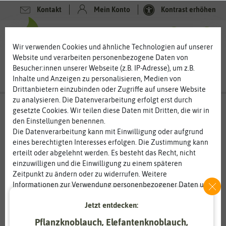
Kontakt
Mein Konto
Kontrast erhöhen
0
0
Wir verwenden Cookies und ähnliche Technologien auf unserer
Website und verarbeiten personenbezogene Daten von
Besucher:innen unserer Webseite (z.B. IP-Adresse), um z.B.
Inhalte und Anzeigen zu personalisieren, Medien von
Drittanbietern einzubinden oder Zugriffe auf unsere Website
zu analysieren. Die Datenverarbeitung erfolgt erst durch
gesetzte Cookies. Wir teilen diese Daten mit Dritten, die wir in
den Einstellungen benennen.
Die Datenverarbeitung kann mit Einwilligung oder aufgrund
eines berechtigten Interesses erfolgen. Die Zustimmung kann
erteilt oder abgelehnt werden. Es besteht das Recht, nicht
einzuwilligen und die Einwilligung zu einem späteren
Zeitpunkt zu ändern oder zu widerrufen. Weitere
Informationen zur Verwendung personenbezogener Daten und
den Diensten erklären wir in unserer
Daten­schutz­erklärung
.
Jetzt entdecken:
Essenziell
Statistik
Pflanzknoblauch, Elefantenknoblauch,