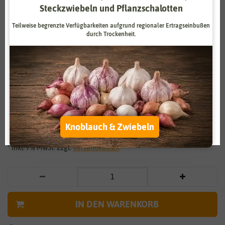
Steckzwiebeln und Pflanzschalotten
Zahlungsdienstleister
Marketing
Teilweise begrenzte Verfügbarkeiten aufgrund regionaler Ertragseinbußen
Externe Medien
Funktional
durch Trockenheit.
Weitere Einstellungen
Vergrößern durch berühren
Alle akzeptieren
Zwergwicke Kleiner Liebling
Alle ablehnen
1,79 €
*
Auswahl akzeptieren
Knoblauch & Zwiebeln
* inkl. 7% MwSt. zzgl.
Versandkosten
IN DEN WARENKORB