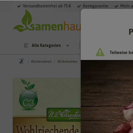
Versandkostenfrei ab 75 €
Keimgarantie
Mehr a
P
Alle Kategorien
Saatgut
Anzucht & 
Teilweise b
Blumensamen
Wickensamen
Edelwicke Cuthbertson Danny