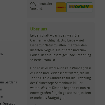
CO
- neutraler
2
Versand...
Über uns
Leidenschaft – das ist es, was fürs
Gärtnern wichtig ist. Und Liebe – viel
Liebe zur Natur, zu allen Pflanzen, den
Insekten, Vögeln, Kleintieren und zum
en
Boden, der für unsere gesunde Ernährung
so bedeutsam ist.
Und so ist es wohl auch kein Wunder, dass
es Liebe und Leidenschaft waren, die im
Jahr 2003 die Grundlage für die Eröffnung
am Gardens
des Onlineshops Samenhaus Müller
waren. Was im Kleinen begann ist nun zu
en
einem großen Projekt gewachsen, in dem
ra
es mehr als Saatgut gibt.
er Saatgut