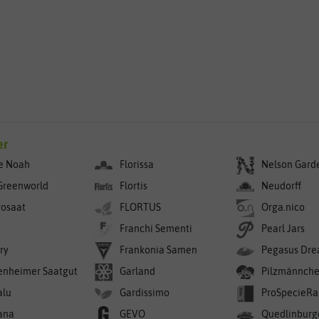
g
er
e Noah
Florissa
Nelson Gard
Greenworld
Flortis
Neudorff
rosaat
FLORTUS
Orga.nico
Franchi Sementi
Pearl Jars
ry
Frankonia Samen
Pegasus Dre
enheimer Saatgut
Garland
Pilzmännch
alu
Gardissimo
ProSpecieRa
ana
GEVO
Quedlinburg