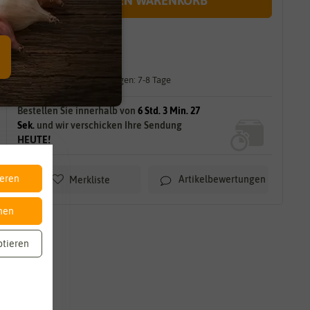
IN DEN WARENKORB
sofort lieferbar
gilt für
6
Stück
am Lager.
Lieferzeit für größere Mengen: 7-8 Tage
Bestellen Sie innerhalb von
6 Std. 3 Min. 25
Sek.
und wir verschicken Ihre Sendung
HEUTE!
ieren
Artikelbewertungen
Merkliste
nen
ptieren