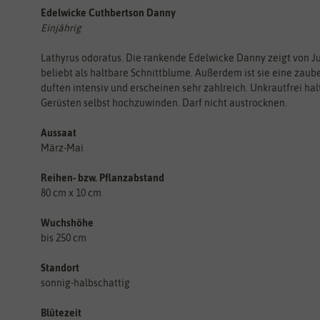
Edelwicke Cuthbertson Danny
Einjährig
Lathyrus odoratus. Die rankende Edelwicke Danny zeigt von Juni
beliebt als haltbare Schnittblume. Außerdem ist sie eine zau
duften intensiv und erscheinen sehr zahlreich. Unkrautfrei hal
Gerüsten selbst hochzuwinden. Darf nicht austrocknen.
Aussaat
März-Mai
Reihen- bzw. Pflanzabstand
80 cm x 10 cm
Wuchshöhe
bis 250 cm
Standort
sonnig-halbschattig
Blütezeit