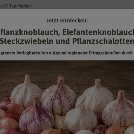
ls 60 Top-Marken
Jetzt entdecken:
Su
flanzknoblauch, Elefantenknoblauc
Steckzwiebeln und Pflanzschalotte
Gartenzubehör
Pflanzgut
Keimsprossen
❤ für Tiere
egrenzte Verfügbarkeiten aufgrund regionaler Ertragseinbußen durch 
Edelwicke Cuthbertson Danny
Einjährig, Ranker und Kletterer
Hersteller:
N.L. Chrestensen
Artikelnummer:
5625-ct
EAN:
4015557549496