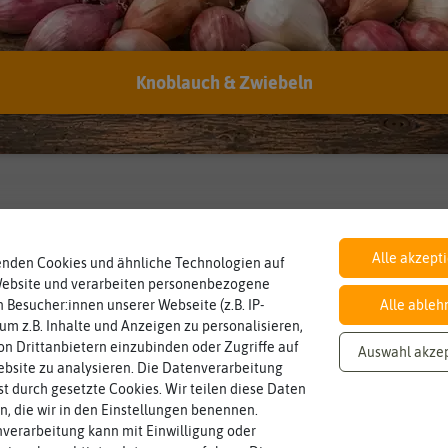
Knoblauch & Zwiebeln
Inhalt
Wie viel ist enthalten
reicht für ca. 40 Pflanzen
Alle akzept
enden Cookies und ähnliche Technologien auf
Website und verarbeiten personenbezogene
 Besucher:innen unserer Webseite (z.B. IP-
Alle ableh
 um z.B. Inhalte und Anzeigen zu personalisieren,
n Drittanbietern einzubinden oder Zugriffe auf
Auswahl akze
bsite zu analysieren. Die Datenverarbeitung
rst durch gesetzte Cookies. Wir teilen diese Daten
en, die wir in den Einstellungen benennen.
verarbeitung kann mit Einwilligung oder