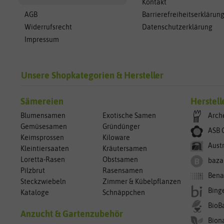
Kontakt
AGB
Barrierefreiheitserklärun
Widerrufsrecht
Datenschutzerklärung
Impressum
Unsere Shopkategorien & Hersteller
Sämereien
Herstell
Blumensamen
Exotische Samen
Arch
Gemüsesamen
Gründünger
ASB 
Keimsprossen
Kiloware
Aust
Kleintiersaaten
Kräutersamen
Loretta-Rasen
Obstsamen
baza
Pilzbrut
Rasensamen
Bena
Steckzwiebeln
Zimmer & Kübelpflanzen
Bing
Kataloge
Schnäppchen
BioB
Anzucht & Gartenzubehör
Bion