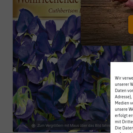
Wir verw
unserer 
Daten von
Adresse),
Medien vo
unsere We
erfolgt e
mit Dritt
Zum Vergrößern mit Maus über das Bild fahren
Die Daten