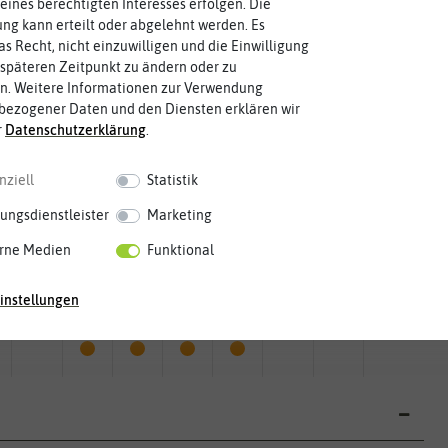
eines berechtigten Interesses erfolgen. Die
g kann erteilt oder abgelehnt werden. Es
as Recht, nicht einzuwilligen und die Einwilligung
späteren Zeitpunkt zu ändern oder zu
n. Weitere Informationen zur Verwendung
bezogener Daten und den Diensten erklären wir
r
Daten­schutz­erklärung
.
nziell
Statistik
ungsdienstleister
Marketing
rne Medien
Funktional
Mai
Jun.
Jul.
Aug.
Sep.
Okt.
Nov.
Dez.
instellungen