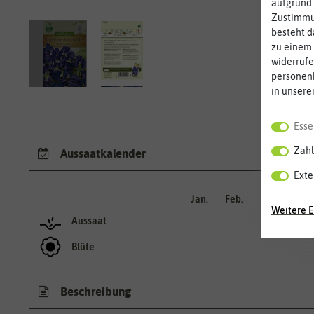
aufgrund 
Zustimmun
besteht d
zu einem 
widerrufe
personen
in unsere
Esse
Zahl
Aussaatkalender
Exte
Jan.
Feb.
Mär.
Apr.
Weitere E
Aussaat
Blüte
Beschreibung