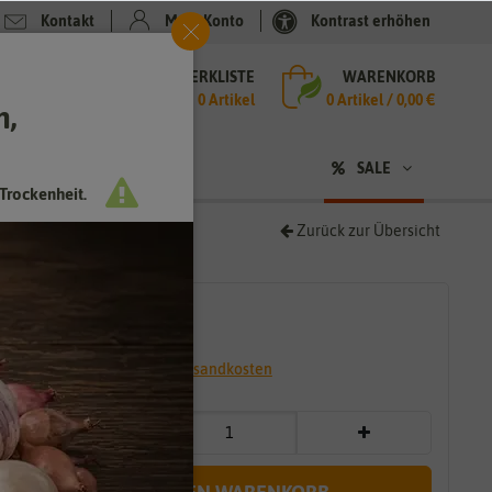
Kontakt
Mein Konto
Kontrast erhöhen
MERKLISTE
WARENKORB
che
0 Artikel
0
Artikel /
0,00 €
h,
n
SALE
Trockenheit.
Zurück zur Übersicht
1,29 €
*
* inkl. 7% MwSt. zzgl.
Versandkosten