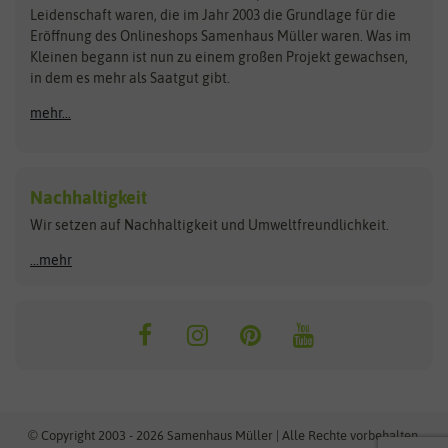
Kataloge
Leidenschaft waren, die im Jahr 2003 die Grundlage für die
Blumicorn
Fertil
Schnäppchen
Eröffnung des Onlineshops Samenhaus Müller waren. Was im
Kleinen begann ist nun zu einem großen Projekt gewachsen,
Bûten Birds
Flora Elite
Anzucht & Gartenzubehör
in dem es mehr als Saatgut gibt.
Bûten Home
Flora Elite Blumenzwiebeln
mehr...
Anzuchtschalen
Buzzy Seeds
Flora Fantastica
Anzuchttöpfe
Buzzy Gifts
Florex
Folien, Vliese und Netze
Growblocks, Erde & Dünger
Carl Pabst
Nachhaltigkeit
Heizmatte & Heizkabel
Wir setzen auf Nachhaltigkeit und Umweltfreundlichkeit.
Florissa
Hortitops
Kokos-Quelltabletten
Zimmergewächshaus
Flortis
Jansen Zaden
...mehr
FLORTUS
Jiffy
Gemüsesamen
Franchi Sementi
JUB Holland
Bohnen & Erbsen
Frankonia Samen
Kent & Stowe
Gurkensamen
Kohlsamen
Garland
Kiepenkerl
Kürbissamen
Gardissimo
kixx
Lauchsamen
© Copyright 2003 - 2026 Samenhaus Müller | Alle Rechte vorbehalten.
Maissamen