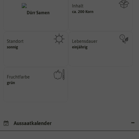
Inhalt
ca. 200 Korn
Wie viel ist enthalten
Standort
Lebensdauer
sonnig, vollsonnig)
mehrjährig.
sonnig
einjährig
Pflanze? (schattig, halbschattig,
einjährig, zweijährig oder
Wie viel Licht benötigt die
Pflanzen werden kategorisiert in:
Fruchtfarbe
hat.
grün
sie nach dem Reifungsprozess
Die Farbe der reifen Frucht, die
Aussaatkalender