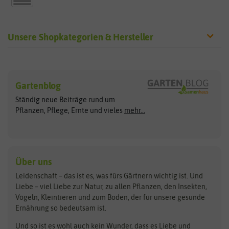
Unsere Shopkategorien & Hersteller
Sämereien
Hersteller
Blumensamen
Gartenblog
Exotische Samen
Arche Noah
Clever Pots
Ständig neue Beiträge rund um
Gemüsesamen
ASB Greenworld
COMPO
Pflanzen, Pflege, Ernte und vieles
mehr...
Gründünger
Keimsprossen
Austrosaat
Culinaris
Kiloware
baza
De Bolster Bio-Samen
Kleintiersaaten
Kräutersamen
Benary
Dobar
Über uns
Loretta-Rasen
Bingenheimer Saatgut
Dürr-Samen
Leidenschaft – das ist es, was fürs Gärtnern wichtig ist. Und
Obstsamen
Liebe – viel Liebe zur Natur, zu allen Pflanzen, den Insekten,
Pilzbrut
BioBalu
elho
Vögeln, Kleintieren und zum Boden, der für unsere gesunde
Rasensamen
Ernährung so bedeutsam ist.
Bionana
Eschenfelder
Steckzwiebeln
Zimmer & Kübelpflanzen
Und so ist es wohl auch kein Wunder, dass es Liebe und
BIOWOL
Feldsaaten Freudenberger