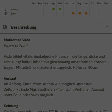
Jan.
Feb.
Mär.
Apr.
Mai
Jun.
Jul.
Aug.
Sep.
Okt.
Nov.
Dez.
Aussaat
Ernte
Beschreibung
Markerbse Vada
Pisum sativum
Vada bildet vitale, dunkelgrüne Pfl anzen, die lange, dicke und
sehr gut gefüllte Hülsen mit gleichmäßig ausgefärbten Körnern
tragen. Mittelfrüh und äußerst ertragreich. Höhe ca. 80cm.
Aussaat
Ab Anfang–Mitte März, so früh wie möglich, spätester
Zeitpunkt Ende Mai. Saattiefe 3–4cm. Zum Verfrühen Aussaat
unter Folie oder Vlies möglich.
Keimung
Die Keimung erfolgt ab ca. 6°C Bodentemperatur, optimal 20°C.