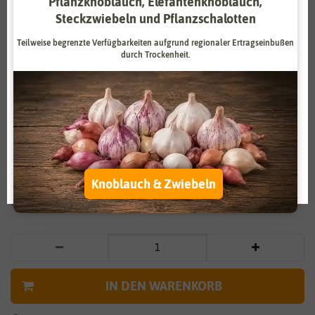
Pflanzknoblauch, Elefantenknoblauch,
Steckzwiebeln und Pflanzschalotten
Zahlungsdienstleister
Marketing
Externe Medien
Funktional
Teilweise begrenzte Verfügbarkeiten aufgrund regionaler Ertragseinbußen
durch Trockenheit.
Weitere Einstellungen
Vergrößern durch berühren
Alle akzeptieren
Markerbse Vada
Alle ablehnen
2,79 €
*
Auswahl akzeptieren
Knoblauch & Zwiebeln
* inkl. 7% MwSt. zzgl.
Versandkosten
IN DEN WARENKORB