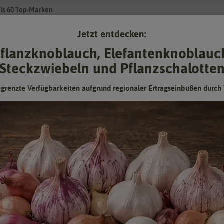
ls 60 Top-Marken
Jetzt entdecken:
Su
flanzknoblauch, Elefantenknoblauc
Steckzwiebeln und Pflanzschalotte
Gartenzubehör
Pflanzgut
Keimsprossen
❤ für Tiere
egrenzte Verfügbarkeiten aufgrund regionaler Ertragseinbußen durch 
Goldkiefer
Hersteller:
Saflax
Artikelnummer:
14947-sa
EAN:
4055473149479