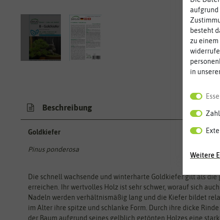
aufgrund 
Zustimmun
besteht d
zu einem 
widerrufe
personen
in unsere
Esse
Beschreibung
Zahl
Exte
Goldkiefer
Pinus ponderosa
Weitere E
Die schnell wachsende und winterharte Goldkiefer gilt als die 
erreichen. Ihr wertvolles Holz ist sehr schwer, worauf sich au
Nadeln werden verhältnismäßig lang und die Kiefer bildet rela
im Alter ihre spitze und schlanke Form. Durch ihre dicke Rinde
der Baum aufgrund seines gelblich getönten Holzes eine starke