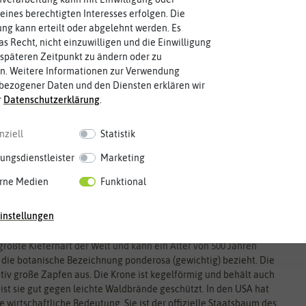
eines berechtigten Interesses erfolgen. Die
g kann erteilt oder abgelehnt werden. Es
as Recht, nicht einzuwilligen und die Einwilligung
späteren Zeitpunkt zu ändern oder zu
n. Weitere Informationen zur Verwendung
bezogener Daten und den Diensten erklären wir
r
Daten­schutz­erklärung
.
nziell
Statistik
ungsdienstleister
Marketing
rne Medien
Funktional
instellungen
größte Kiefernart der Welt und kann ein Alter von 500 Jahren
ch die botanische Bezeichnung ponderosa (gewichtig) bezieht. Die
tiv große Zapfen aus. Die Krone ist kegelförmig und behält auch
 ist sie gut gegen leichte Waldbrände geschützt. In den USA hat
 wirtschaftliche Bedeutung. Sie ist der offizielle Staatsbaum des