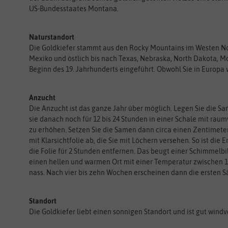
US-Bundesstaates Montana.
Naturstandort
Die Goldkiefer stammt aus den Rocky Mountains im Westen Nor
Mexiko und östlich bis nach Texas, Nebraska, North Dakota, Mo
Beginn des 19. Jahrhunderts eingeführt. Obwohl Sie in Europa wi
Anzucht
Die Anzucht ist das ganze Jahr über möglich. Legen Sie die S
sie danach noch für 12 bis 24 Stunden in einer Schale mit ra
zu erhöhen. Setzen Sie die Samen dann circa einen Zentimeter
mit Klarsichtfolie ab, die Sie mit Löchern versehen. So ist die 
die Folie für 2 Stunden entfernen. Das beugt einer Schimmelbi
einen hellen und warmen Ort mit einer Temperatur zwischen 17°
nass. Nach vier bis zehn Wochen erscheinen dann die ersten S
Standort
Die Goldkiefer liebt einen sonnigen Standort und ist gut windv