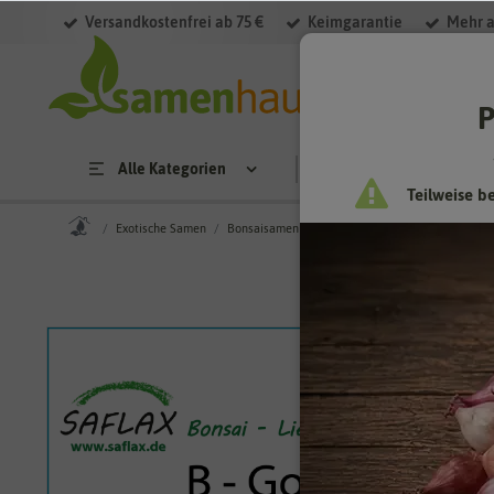
Versandkostenfrei ab 75 €
Keimgarantie
Mehr a
P
Alle Kategorien
Saatgut
Anzucht & 
Teilweise b
Exotische Samen
Bonsaisamen
Goldkiefer