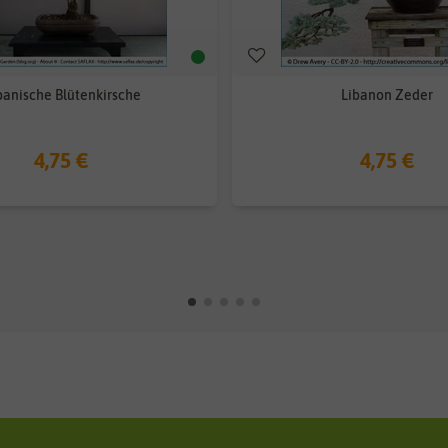
panische Blütenkirsche
Libanon Zeder
4,75 €
4,75 €