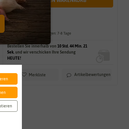
IN DEN WARENKORB
sofort lieferbar
gilt für
14
Stück
am Lager.
Lieferzeit für größere Mengen: 7-8 Tage
Bestellen Sie innerhalb von
10 Std. 44 Min. 19
Sek.
und wir verschicken Ihre Sendung
HEUTE!
Artikelbewertungen
Merkliste
ieren
nen
ptieren