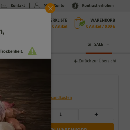
Kontakt
Mein Konto
Kontrast erhöhen
MERKLISTE
WARENKORB
che
0 Artikel
0
Artikel /
0,00 €
h,
n
SALE
Trockenheit.
Zurück zur Übersicht
4,75 €
*
* inkl. 7% MwSt. zzgl.
Versandkosten