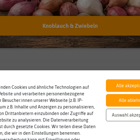
Inhalt
Knoblauch & Zwiebeln
Wie viel ist enthalten
20 Korn
Alle akzept
enden Cookies und ähnliche Technologien auf
Website und verarbeiten personenbezogene
 Besucher:innen unserer Webseite (z.B. IP-
Alle ableh
 um z.B. Inhalte und Anzeigen zu personalisieren,
n Drittanbietern einzubinden oder Zugriffe auf
Auswahl akze
bsite zu analysieren. Die Datenverarbeitung
rst durch gesetzte Cookies. Wir teilen diese Daten
en, die wir in den Einstellungen benennen.
verarbeitung kann mit Einwilligung oder