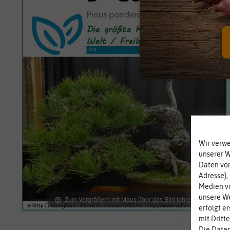
Wir verw
unserer 
Daten von
Adresse),
Medien vo
unsere We
Zum Vergrößern mit Maus über das Bild fahren
erfolgt e
mit Dritt
Die Daten