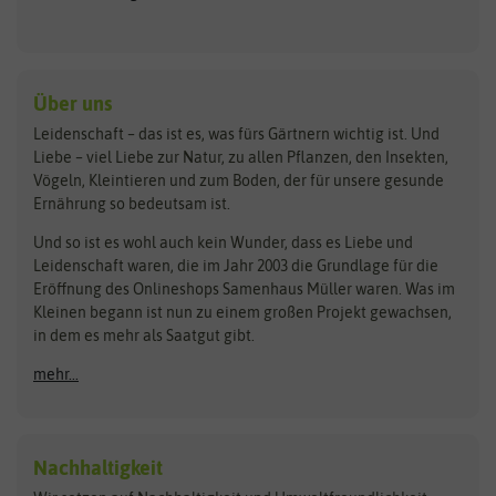
Keimsprossen
Austrosaat
Culinaris
Kiloware
baza
De Bolster Bio-Samen
Kleintiersaaten
Kräutersamen
Benary
Dobar
Über uns
Loretta-Rasen
Bingenheimer Saatgut
Dürr-Samen
Leidenschaft – das ist es, was fürs Gärtnern wichtig ist. Und
Obstsamen
Liebe – viel Liebe zur Natur, zu allen Pflanzen, den Insekten,
Pilzbrut
BioBalu
elho
Vögeln, Kleintieren und zum Boden, der für unsere gesunde
Rasensamen
Ernährung so bedeutsam ist.
Bionana
Eschenfelder
Steckzwiebeln
Zimmer & Kübelpflanzen
Und so ist es wohl auch kein Wunder, dass es Liebe und
BIOWOL
Feldsaaten Freudenberger
Kataloge
Leidenschaft waren, die im Jahr 2003 die Grundlage für die
Blumicorn
Fertil
Schnäppchen
Eröffnung des Onlineshops Samenhaus Müller waren. Was im
Kleinen begann ist nun zu einem großen Projekt gewachsen,
Bûten Birds
Flora Elite
Anzucht & Gartenzubehör
in dem es mehr als Saatgut gibt.
Bûten Home
Flora Elite Blumenzwiebeln
mehr...
Anzuchtschalen
Buzzy Seeds
Flora Fantastica
Anzuchttöpfe
Buzzy Gifts
Florex
Folien, Vliese und Netze
Growblocks, Erde & Dünger
Carl Pabst
Nachhaltigkeit
Heizmatte & Heizkabel