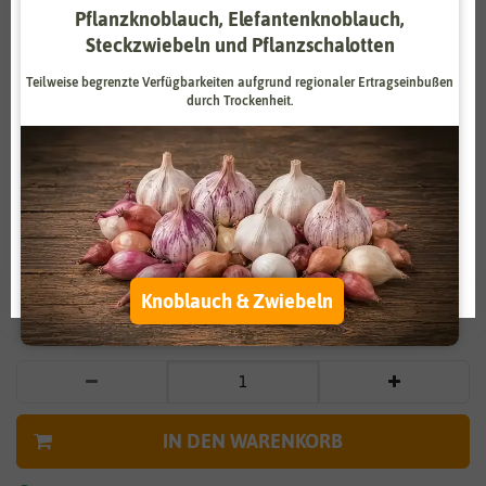
Pflanzknoblauch, Elefantenknoblauch,
Zahlungsdienstleister
Marketing
Steckzwiebeln und Pflanzschalotten
Externe Medien
Funktional
Teilweise begrenzte Verfügbarkeiten aufgrund regionaler Ertragseinbußen
durch Trockenheit.
Weitere Einstellungen
Vergrößern durch berühren
Alle akzeptieren
Liebesbaum / Herzbaum
Alle ablehnen
4,75 €
*
Auswahl akzeptieren
Knoblauch & Zwiebeln
* inkl. 7% MwSt. zzgl.
Versandkosten
IN DEN WARENKORB