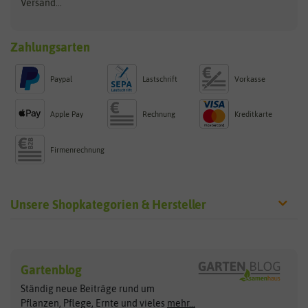
Versand...
Zahlungsarten
Paypal
Lastschrift
Vorkasse
Apple Pay
Rechnung
Kreditkarte
Firmenrechnung
Unsere Shopkategorien & Hersteller
Sämereien
Hersteller
Blumensamen
Gartenblog
Exotische Samen
Arche Noah
Clever Pots
Ständig neue Beiträge rund um
Gemüsesamen
ASB Greenworld
COMPO
Pflanzen, Pflege, Ernte und vieles
mehr...
Gründünger