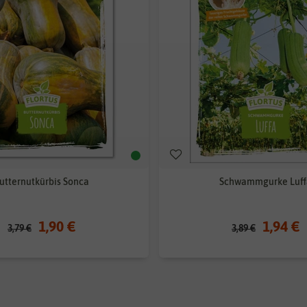
utternutkürbis Sonca
Schwammgurke Luff
1,90 €
1,94 €
3,79 €
3,89 €