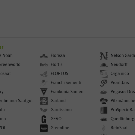
er
e Noah
Florissa
Nelson Gard
Greenworld
Flortis
Neudorff
rosaat
FLORTUS
Orga.nico
Franchi Sementi
Pearl Jars
ry
Frankonia Samen
Pegasus Dre
enheimer Saatgut
Garland
Pilzmännch
alu
Gardissimo
ProSpecieRa
ana
GEVO
Quedlinburg
WOL
Greenline
ReinSaat