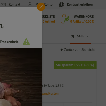
Kontakt
Mein Konto
Kontrast erhöhen
MERKLISTE
WARENKORB
che
0 Artikel
0
Artikel /
0,00 €
h,
n
sen
❤ für Tiere
SALE
Trockenheit.
Zurück zur Übersicht
Sie sparen:
1,95 €
(-
50
%)
3,89 €
1,95 €
*
Niedrigster Preis der letzten 30 Tage:
1,94 €
* inkl. 7% MwSt. zzgl.
Versandkosten