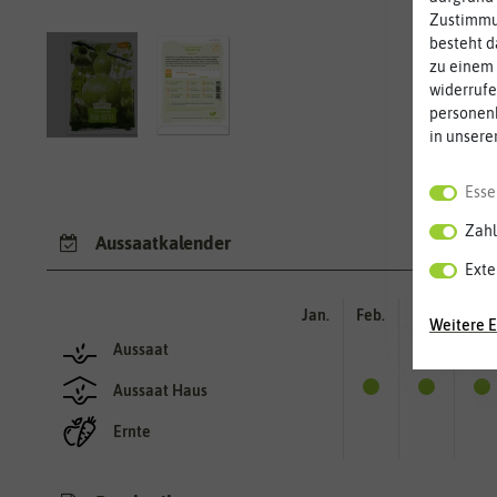
Zustimmun
besteht d
zu einem 
widerrufe
personen
in unsere
Esse
Zahl
Aussaatkalender
Exte
Jan.
Feb.
Mär.
Apr.
Weitere E
Aussaat
Aussaat Haus
Ernte