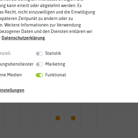
g kann erteilt oder abgelehnt werden. Es
as Recht, nicht einzuwilligen und die Einwilligung
späteren Zeitpunkt zu ändern oder zu
n. Weitere Informationen zur Verwendung
bezogener Daten und den Diensten erklären wir
r
Daten­schutz­erklärung
.
nziell
Statistik
ungsdienstleister
Marketing
rne Medien
Funktional
Mai
Jun.
Jul.
Aug.
Sep.
Okt.
Nov.
Dez.
instellungen