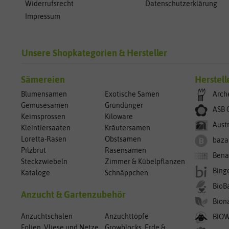
Widerrufsrecht
Datenschutzerklärung
Impressum
Unsere Shopkategorien & Hersteller
Sämereien
Herstell
Blumensamen
Exotische Samen
Arch
Gemüsesamen
Gründünger
ASB 
Keimsprossen
Kiloware
Aust
Kleintiersaaten
Kräutersamen
Loretta-Rasen
Obstsamen
baza
Pilzbrut
Rasensamen
Bena
Steckzwiebeln
Zimmer & Kübelpflanzen
Bing
Kataloge
Schnäppchen
BioB
Anzucht & Gartenzubehör
Bion
Anzuchtschalen
Anzuchttöpfe
BIO
Folien, Vliese und Netze
Growblocks, Erde &