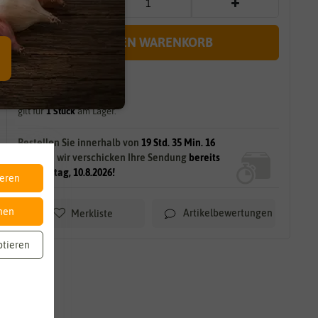
IN DEN WARENKORB
sofort lieferbar
gilt für
1
Stück
am Lager.
Bestellen Sie innerhalb von
19 Std. 35 Min. 15
Sek.
und wir verschicken Ihre Sendung
bereits
am Montag, 10.8.2026!
ieren
nen
Artikelbewertungen
Merkliste
ptieren