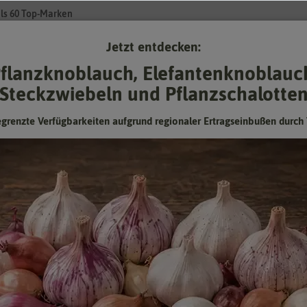
ls 60 Top-Marken
Jetzt entdecken:
Su
flanzknoblauch, Elefantenknoblauc
Steckzwiebeln und Pflanzschalotte
Gartenzubehör
Gründünger & -düngung
Pflanzgut
Keimspros
egrenzte Verfügbarkeiten aufgrund regionaler Ertragseinbußen durch 
ürbis Midi Bottle
Flaschenkürbis Midi Bottle
Hersteller:
FLORTUS
Artikelnummer:
2000-1191
EAN:
4251535429774