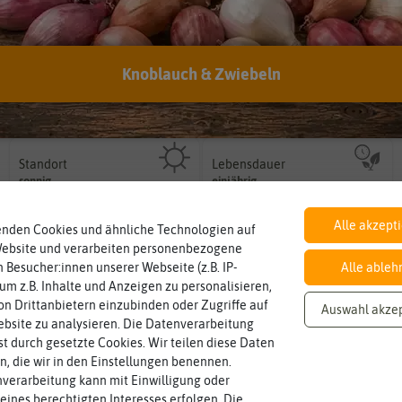
Knoblauch & Zwiebeln
Botanischer Name
Inhalt
Bestimmung der Pflanze.
Namen zur eindeutigen
Wie viel ist enthalten
Lagenaria
siceraria
10 Korn
Der botanische (lateinische)
Standort
Lebensdauer
sonnig, vollsonnig)
mehrjährig.
Pflanze? (schattig, halbschattig,
einjährig, zweijährig oder
sonnig
einjährig
Wie viel Licht benötigt die
Pflanzen werden kategorisiert in:
Alle akzept
enden Cookies und ähnliche Technologien auf
Website und verarbeiten personenbezogene
Winterhart
Keimtemperatur
am idealsten?
Probleme überwintern können.
 Besucher:innen unserer Webseite (z.B. IP-
Alle ableh
für die Keimung des Samenkorns
nein
min. 22 °C
Pflanzen, die im Freien ohne
Welcher Temperatur­bereich ist
 um z.B. Inhalte und Anzeigen zu personalisieren,
n Drittanbietern einzubinden oder Zugriffe auf
Auswahl akze
bsite zu analysieren. Die Datenverarbeitung
Wuchshöhe
Fruchtfarbe
rst durch gesetzte Cookies. Wir teilen diese Daten
Größe erreichen.
sie nach dem Reifungsprozess hat.
unter Idealumständen diese
40-60 cm
grün
en, die wir in den Einstellungen benennen.
Die Farbe der reifen Frucht, die
Die ausgewachsene Pflanze kann
verarbeitung kann mit Einwilligung oder
eines berechtigten Interesses erfolgen. Die