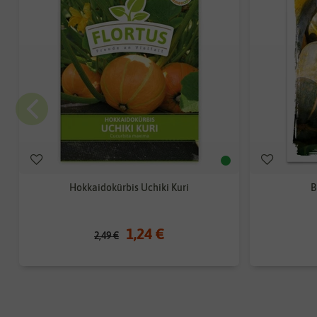
Hokkaidokürbis Uchiki Kuri
B
1,24 €
2,49 €