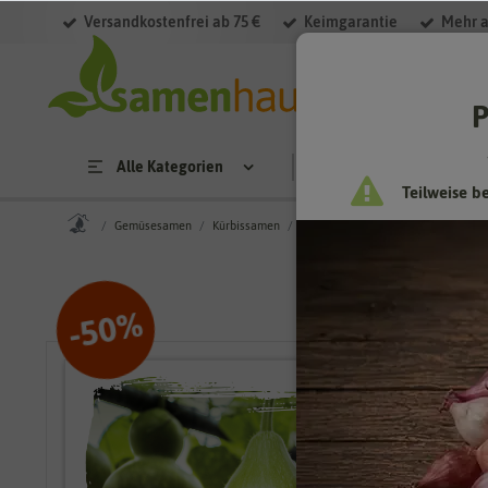
Versandkostenfrei ab 75 €
Keimgarantie
Mehr a
P
Alle Kategorien
Saatgut
Anzucht & 
Teilweise b
Gemüsesamen
Kürbissamen
Flaschenkürbissamen
Flaschenk
%
50
-