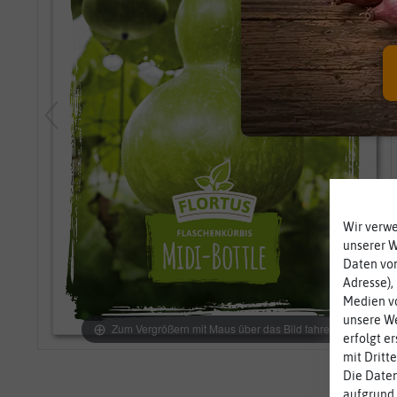
Wir verw
unserer 
Daten von
Adresse),
Medien vo
unsere We
Zum Vergrößern mit Maus über das Bild fahren
erfolgt e
mit Dritt
Die Daten
aufgrund 