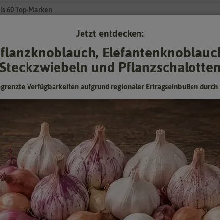
ls 60 Top-Marken
Jetzt entdecken:
Su
flanzknoblauch, Elefantenknoblauc
Steckzwiebeln und Pflanzschalotte
Gartenzubehör
Pflanzgut
Keimsprossen
❤ für Tiere
egrenzte Verfügbarkeiten aufgrund regionaler Ertragseinbußen durch 
htomate Pyros F1
Fleischtomate Pyros F1
Fleischtomate, tolerant gegen Braunfäule
Hersteller:
Quedlinburger Saatgut
Artikelnummer:
290423-qb
EAN:
4050422204230