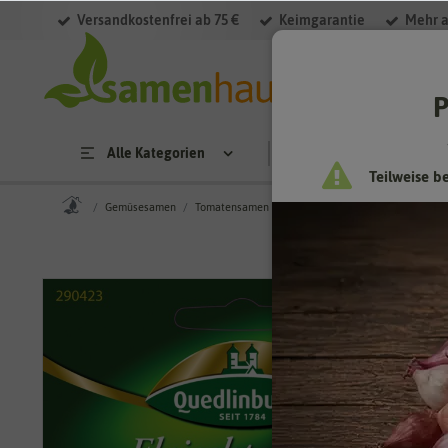
Versandkostenfrei ab 75 €
Keimgarantie
Mehr a
P
Alle Kategorien
Saatgut
Anzucht & 
Teilweise b
Gemüsesamen
Tomatensamen
Fleischtomatensamen
Fleisc