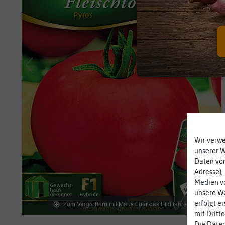
Wir verw
unserer 
Daten von
Adresse),
Medien vo
unsere We
Zum Vergrößern mit Maus über das Bild fahren
erfolgt e
mit Dritt
Die Daten