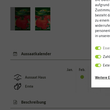
aufgrund 
Zustimmun
besteht d
zu einem 
widerrufe
personen
in unsere
Esse
Aussaatkalender
Zahl
Exte
Jan.
Feb.
Mär.
Apr.
Aussaat Haus
Weitere E
Ernte
Beschreibung