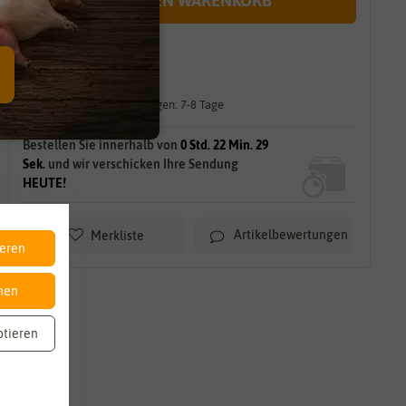
IN DEN WARENKORB
sofort lieferbar
gilt für
20
Stück
am Lager.
Lieferzeit für größere Mengen: 7-8 Tage
Bestellen Sie innerhalb von
0 Std. 22 Min. 28
Sek.
und wir verschicken Ihre Sendung
HEUTE!
Artikelbewertungen
Merkliste
ieren
nen
ptieren