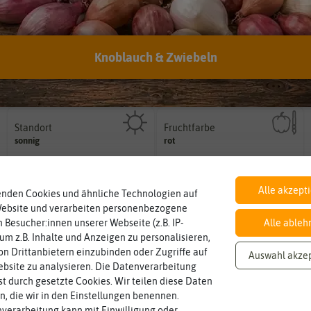
Knoblauch & Zwiebeln
Botanischer Name
Inhalt
Bestimmung der Pflanze.
Namen zur eindeutigen
Wie viel ist enthalten
Solanum
lycopersicum
10 Korn (reicht für ca. 8-9
Der botanische (lateinische)
Pflanzen)
Standort
Fruchtfarbe
sonnig, vollsonnig)
sie nach dem Reifungsprozess hat.
Pflanze? (schattig, halbschattig,
sonnig
rot
Die Farbe der reifen Frucht, die
Wie viel Licht benötigt die
Alle akzept
enden Cookies und ähnliche Technologien auf
Website und verarbeiten personenbezogene
 Besucher:innen unserer Webseite (z.B. IP-
Alle ableh
 um z.B. Inhalte und Anzeigen zu personalisieren,
n Drittanbietern einzubinden oder Zugriffe auf
Auswahl akze
bsite zu analysieren. Die Datenverarbeitung
rst durch gesetzte Cookies. Wir teilen diese Daten
en, die wir in den Einstellungen benennen.
verarbeitung kann mit Einwilligung oder