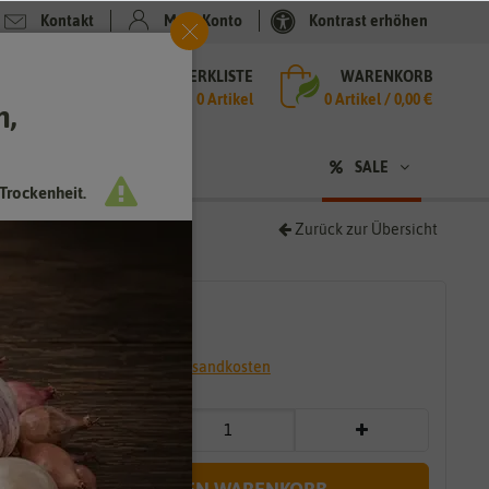
Kontakt
Mein Konto
Kontrast erhöhen
MERKLISTE
WARENKORB
che
0 Artikel
0
Artikel /
0,00 €
h,
n
SALE
Trockenheit.
Zurück zur Übersicht
4,59 €
*
* inkl. 7% MwSt. zzgl.
Versandkosten