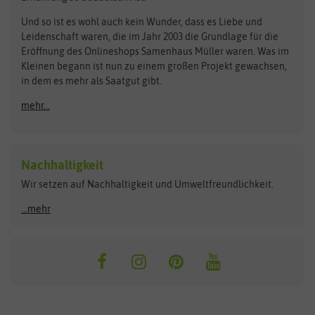
Steckzwiebeln
Zimmer & Kübelpflanzen
Und so ist es wohl auch kein Wunder, dass es Liebe und
BIOWOL
Feldsaaten Freudenberger
Kataloge
Leidenschaft waren, die im Jahr 2003 die Grundlage für die
Blumicorn
Fertil
Schnäppchen
Eröffnung des Onlineshops Samenhaus Müller waren. Was im
Kleinen begann ist nun zu einem großen Projekt gewachsen,
Bûten Birds
Flora Elite
Anzucht & Gartenzubehör
in dem es mehr als Saatgut gibt.
Bûten Home
Flora Elite Blumenzwiebeln
mehr...
Anzuchtschalen
Buzzy Seeds
Flora Fantastica
Anzuchttöpfe
Buzzy Gifts
Florex
Folien, Vliese und Netze
Growblocks, Erde & Dünger
Carl Pabst
Nachhaltigkeit
Heizmatte & Heizkabel
Wir setzen auf Nachhaltigkeit und Umweltfreundlichkeit.
Florissa
Hortitops
Kokos-Quelltabletten
Zimmergewächshaus
Flortis
Jansen Zaden
...mehr
FLORTUS
Jiffy
Gemüsesamen
Franchi Sementi
JUB Holland
Bohnen & Erbsen
Frankonia Samen
Kent & Stowe
Gurkensamen
Kohlsamen
Garland
Kiepenkerl
Kürbissamen