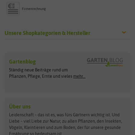
Firmenrechnung
Unsere Shopkategorien & Hersteller
Sämereien
Hersteller
Blumensamen
Gartenblog
Exotische Samen
Arche Noah
Clever Pots
Ständig neue Beiträge rund um
Gemüsesamen
ASB Greenworld
COMPO
Pflanzen, Pflege, Ernte und vieles
mehr...
Gründünger
Keimsprossen
Austrosaat
Culinaris
Kiloware
baza
De Bolster Bio-Samen
Kleintiersaaten
Kräutersamen
Benary
Dobar
Über uns
Loretta-Rasen
Bingenheimer Saatgut
Dürr-Samen
Leidenschaft – das ist es, was fürs Gärtnern wichtig ist. Und
Obstsamen
Liebe – viel Liebe zur Natur, zu allen Pflanzen, den Insekten,
Pilzbrut
BioBalu
elho
Vögeln, Kleintieren und zum Boden, der für unsere gesunde
Rasensamen
Ernährung so bedeutsam ist.
Bionana
Eschenfelder