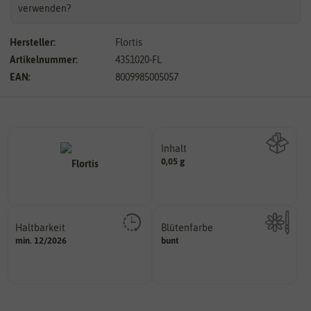
verwenden?
Hersteller:
Flortis
Artikelnummer:
4351020-FL
EAN:
8009985005057
Inhalt
0,05 g
Wie viel ist enthalten
Haltbarkeit
Blütenfarbe
sollte.
min. 12/2026
bunt
Kann auch mehrfarbig sein.
und Pflanzgut sehr gut keimen
Wie ist die Blüte eingefärbt?
Zeitpunkt, bis zu dem das Saat-