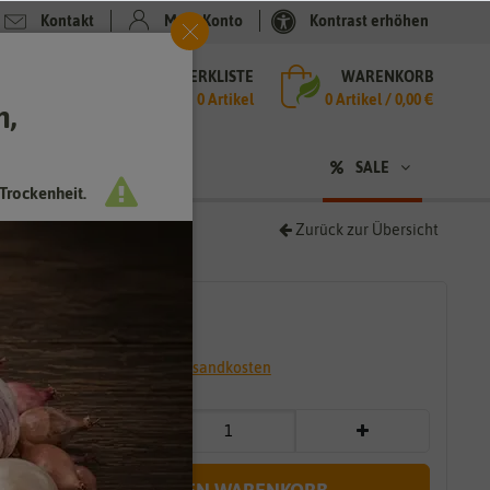
Kontakt
Mein Konto
Kontrast erhöhen
MERKLISTE
WARENKORB
che
0 Artikel
0
Artikel /
0,00 €
h,
n
SALE
Trockenheit.
Zurück zur Übersicht
g
2,79 €
*
* inkl. 7% MwSt. zzgl.
Versandkosten