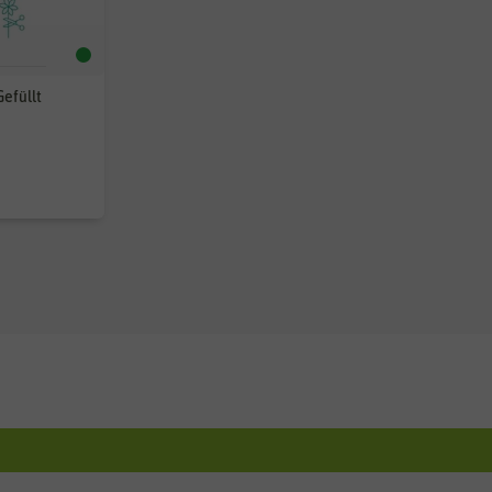
efüllt