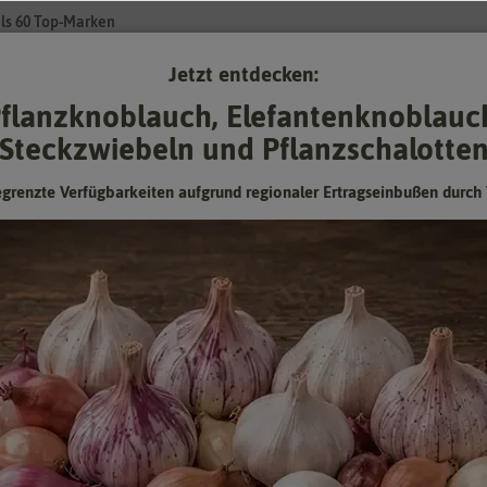
ls 60 Top-Marken
Jetzt entdecken:
Su
flanzknoblauch, Elefantenknoblauc
Steckzwiebeln und Pflanzschalotte
Gartenzubehör
Pflanzgut
Keimsprossen
❤ für Tiere
egrenzte Verfügbarkeiten aufgrund regionaler Ertragseinbußen durch 
te Mischung
Gänseblümchen Pomponette Mischun
Saatgut der italienischen Marke Flortis
Hersteller:
Flortis
Artikelnummer:
4351025-FL
EAN:
8009985004593