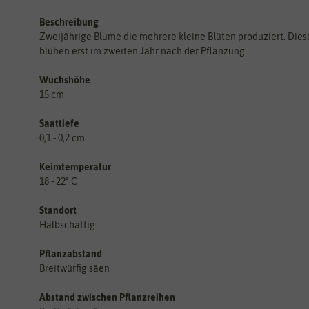
Beschreibung
Zweijährige Blume die mehrere kleine Blüten produziert. Dies
blühen erst im zweiten Jahr nach der Pflanzung.
Wuchshöhe
15 cm
Saattiefe
0,1 - 0,2 cm
Keimtemperatur
18 - 22° C
Standort
Halbschattig
Pflanzabstand
Breitwürfig säen
Abstand zwischen Pflanzreihen