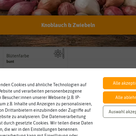
Knoblauch & Zwiebeln
Inhalt
Lebensdauer
mehrjährig.
Wie viel ist enthalten
einjährig, zweijährig oder
0,1 g
zweijährig
Pflanzen werden kategorisiert in:
Blütenfarbe
auch mehrfarbig sein.
bunt
Wie ist die Blüte eingefärbt? Kann
Alle akzept
enden Cookies und ähnliche Technologien auf
Website und verarbeiten personenbezogene
 Besucher:innen unserer Webseite (z.B. IP-
Alle ableh
 um z.B. Inhalte und Anzeigen zu personalisieren,
n Drittanbietern einzubinden oder Zugriffe auf
Auswahl akze
bsite zu analysieren. Die Datenverarbeitung
rst durch gesetzte Cookies. Wir teilen diese Daten
en, die wir in den Einstellungen benennen.
verarbeitung kann mit Einwilligung oder