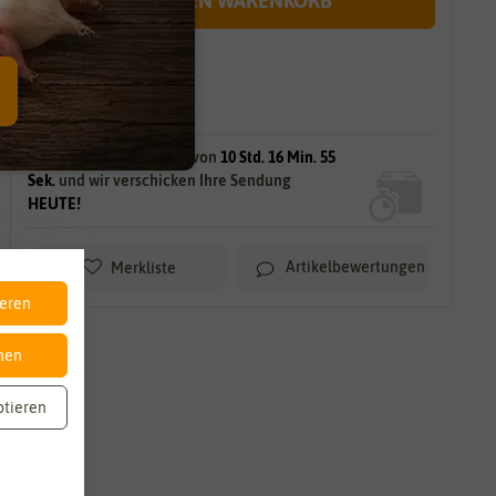
IN DEN WARENKORB
sofort lieferbar
gilt für
37
Stück
am Lager.
Bestellen Sie innerhalb von
10 Std. 16 Min. 53
Sek.
und wir verschicken Ihre Sendung
HEUTE!
Artikelbewertungen
Merkliste
ieren
nen
ptieren