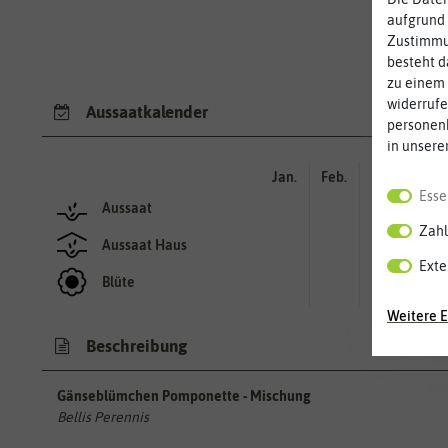
aufgrund 
Zustimmun
besteht d
zu einem 
widerrufe
Aussaatkalender
personen
in unsere
Jan.
Feb.
Mär.
Apr.
Esse
Aussaat
Zahl
Aussaat Haus
Exte
Blüte
Weitere E
Beschreibung
Gänseblümchen Pomponette - Mischung
Bellis Perennis