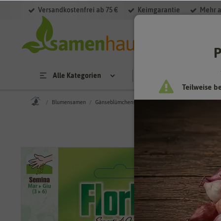
Versandkostenfrei ab 75 €
Keimgarantie
Mehr a
P
Alle Kategorien
Saatgut
Anzucht & 
Teilweise b
Blumensamen
Gänseblümchensamen
Gänseblümchen Pomponet