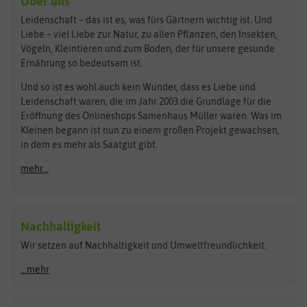
Über uns
Loretta-Rasen
Bingenheimer Saatgut
Dürr-Samen
Leidenschaft – das ist es, was fürs Gärtnern wichtig ist. Und
Obstsamen
Liebe – viel Liebe zur Natur, zu allen Pflanzen, den Insekten,
Pilzbrut
BioBalu
elho
Vögeln, Kleintieren und zum Boden, der für unsere gesunde
Rasensamen
Ernährung so bedeutsam ist.
Bionana
Eschenfelder
Steckzwiebeln
Zimmer & Kübelpflanzen
Und so ist es wohl auch kein Wunder, dass es Liebe und
BIOWOL
Feldsaaten Freudenberger
Kataloge
Leidenschaft waren, die im Jahr 2003 die Grundlage für die
Blumicorn
Fertil
Schnäppchen
Eröffnung des Onlineshops Samenhaus Müller waren. Was im
Kleinen begann ist nun zu einem großen Projekt gewachsen,
Bûten Birds
Flora Elite
Anzucht & Gartenzubehör
in dem es mehr als Saatgut gibt.
Bûten Home
Flora Elite Blumenzwiebeln
mehr...
Anzuchtschalen
Buzzy Seeds
Flora Fantastica
Anzuchttöpfe
Buzzy Gifts
Florex
Folien, Vliese und Netze
Growblocks, Erde & Dünger
Carl Pabst
Nachhaltigkeit
Heizmatte & Heizkabel
Wir setzen auf Nachhaltigkeit und Umweltfreundlichkeit.
Florissa
Hortitops
Kokos-Quelltabletten
Zimmergewächshaus
Flortis
Jansen Zaden
...mehr
FLORTUS
Jiffy
Gemüsesamen