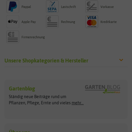
Paypal
Lastschrift
Vorkasse
Apple Pay
Rechnung
Kreditkarte
Firmenrechnung
Unsere Shopkategorien & Hersteller
Sämereien
Hersteller
Blumensamen
Gartenblog
Exotische Samen
Arche Noah
Clever Pots
Ständig neue Beiträge rund um
Gemüsesamen
ASB Greenworld
COMPO
Pflanzen, Pflege, Ernte und vieles
mehr...
Gründünger
Keimsprossen
Austrosaat
Culinaris
Kiloware
baza
De Bolster Bio-Samen
Kleintiersaaten
Kräutersamen
Benary
Dobar