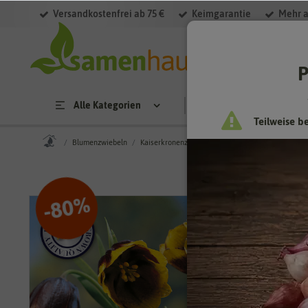
Versandkostenfrei ab 75 €
Keimgarantie
Mehr a
P
Alle Kategorien
Saatgut
Anzucht & 
Teilweise b
Blumenzwiebeln
Kaiserkronenzwiebeln
Fritillaria Uva Vulpis (1
%
80
-