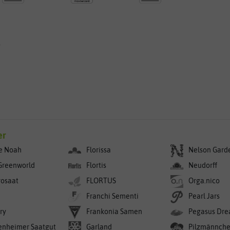
g
er
e Noah
Florissa
Nelson Gard
Greenworld
Flortis
Neudorff
rosaat
FLORTUS
Orga.nico
Franchi Sementi
Pearl Jars
ry
Frankonia Samen
Pegasus Dre
enheimer Saatgut
Garland
Pilzmännch