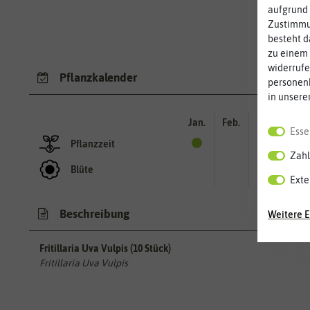
aufgrund 
Zustimmun
besteht d
zu einem 
widerrufe
Pflanzkalender
personen
in unsere
Jan.
Feb.
Mär.
Apr.
Esse
Pflanzzeit
Zahl
Blüte
Exte
Beschreibung
Weitere E
Fritillaria Uva Vulpis (10 Stück)
Fritillaria Uva Vulpis