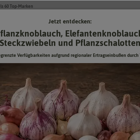
ls 60 Top-Marken
Jetzt entdecken:
Su
flanzknoblauch, Elefantenknoblauc
Steckzwiebeln und Pflanzschalotte
Gartenzubehör
Gründünger & -düngung
Pflanzgut
Keimspros
egrenzte Verfügbarkeiten aufgrund regionaler Ertragseinbußen durch 
0 Stück)
Fritillaria Uva Vulpis (10 Stück)
Hersteller:
Sam van Schooten
Herbstblumenzwiebeln (Bloembollen)
Artikelnummer:
84460-bl
EAN:
8719274543664