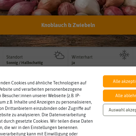
Knoblauch & Zwiebeln
Inhalt
Haltbarkeit
sollte.
Wie viel ist enthalten
und Pflanzgut sehr gut keimen
10 Stück
min. Saison 2025/2026
Zeitpunkt, bis zu dem das Saat-
Standort
Winterhart
sonnig, vollsonnig)
Probleme überwintern können.
Pflanze? (schattig, halbschattig,
Sonnig / Halbschattig
ja
Pflanzen, die im Freien ohne
Wie viel Licht benötigt die
Alle akzept
enden Cookies und ähnliche Technologien auf
variieren.
Zwiebelgröße
Blütenfarbe
Website und verarbeiten personenbezogene
ersten und zweiten Wert
auch mehrfarbig sein.
8/9
braun, gelb
Größen können zwischen dem
Wie ist die Blüte eingefärbt? Kann
 Besucher:innen unserer Webseite (z.B. IP-
Alle ableh
Umfang der Zwiebel in cm.
 um z.B. Inhalte und Anzeigen zu personalisieren,
n Drittanbietern einzubinden oder Zugriffe auf
Auswahl akze
bsite zu analysieren. Die Datenverarbeitung
rst durch gesetzte Cookies. Wir teilen diese Daten
en, die wir in den Einstellungen benennen.
verarbeitung kann mit Einwilligung oder