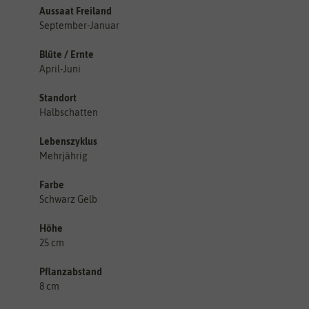
Aussaat Freiland
September-Januar
Blüte / Ernte
April-Juni
Standort
Halbschatten
Lebenszyklus
Mehrjährig
Farbe
Schwarz Gelb
Höhe
25 cm
Pflanzabstand
8 cm