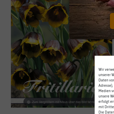
Wir verw
unserer 
Daten von
Adresse),
Medien vo
unsere We
erfolgt e
Zum Vergrößern mit Maus über das Bild fahren
mit Dritt
Die Daten