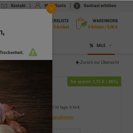
Kontakt
Mein Konto
Kontrast erhöhen
MERKLISTE
WARENKORB
che
0 Artikel
0
Artikel /
0,00 €
h,
n
sen
❤ für Tiere
SALE
Trockenheit.
Zurück zur Übersicht
Sie sparen:
3,75 €
(-
80
%)
4,69 €
0,94 €
*
Niedrigster Preis der letzten 30 Tage:
0,94 €
* inkl. 7% MwSt. zzgl.
Versandkosten