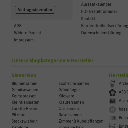
Aussaatkalender
Vertrag widerrufen
PDF Bestellformular
Kontakt
AGB
Barrierefreiheitserklärun
Widerrufsrecht
Datenschutzerklärung
Impressum
Unsere Shopkategorien & Hersteller
Sämereien
Herstell
Blumensamen
Exotische Samen
Arch
Gemüsesamen
Gründünger
ASB 
Keimsprossen
Kiloware
Aust
Kleintiersaaten
Kräutersamen
Loretta-Rasen
Obstsamen
baza
Pilzbrut
Rasensamen
Bena
Steckzwiebeln
Zimmer & Kübelpflanzen
Bing
Kataloge
Schnäppchen