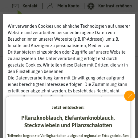
Kontakt
Mein Konto
Kontrast erhöhen
0
0
Wir verwenden Cookies und ähnliche Technologien auf unserer
Website und verarbeiten personenbezogene Daten von
Besucher:innen unserer Webseite (z.B. IP-Adresse), um z.B.
Inhalte und Anzeigen zu personalisieren, Medien von
Drittanbietern einzubinden oder Zugriffe auf unsere Website
zu analysieren. Die Datenverarbeitung erfolgt erst durch
gesetzte Cookies. Wir teilen diese Daten mit Dritten, die wir in
den Einstellungen benennen.
Die Datenverarbeitung kann mit Einwilligung oder aufgrund
eines berechtigten Interesses erfolgen. Die Zustimmung kann
erteilt oder abgelehnt werden. Es besteht das Recht, nicht
einzuwilligen und die Einwilligung zu einem späteren
Zeitpunkt zu ändern oder zu widerrufen. Weitere
Jetzt entdecken:
Informationen zur Verwendung personenbezogener Daten und
den Diensten erklären wir in unserer
Daten­schutz­erklärung
.
Pflanzknoblauch, Elefantenknoblauch,
Steckzwiebeln und Pflanzschalotten
Essenziell
Statistik
Teilweise begrenzte Verfügbarkeiten aufgrund regionaler Ertragseinbußen