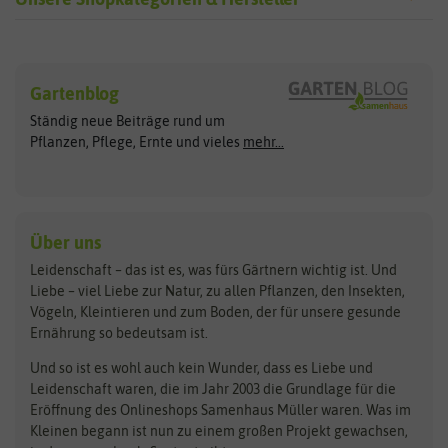
Sämereien
Hersteller
Blumensamen
Gartenblog
Exotische Samen
Arche Noah
Clever Pots
Ständig neue Beiträge rund um
Gemüsesamen
ASB Greenworld
COMPO
Pflanzen, Pflege, Ernte und vieles
mehr...
Gründünger
Keimsprossen
Austrosaat
Culinaris
Kiloware
baza
De Bolster Bio-Samen
Kleintiersaaten
Kräutersamen
Benary
Dobar
Über uns
Loretta-Rasen
Bingenheimer Saatgut
Dürr-Samen
Leidenschaft – das ist es, was fürs Gärtnern wichtig ist. Und
Obstsamen
Liebe – viel Liebe zur Natur, zu allen Pflanzen, den Insekten,
Pilzbrut
BioBalu
elho
Vögeln, Kleintieren und zum Boden, der für unsere gesunde
Rasensamen
Ernährung so bedeutsam ist.
Bionana
Eschenfelder
Steckzwiebeln
Zimmer & Kübelpflanzen
Und so ist es wohl auch kein Wunder, dass es Liebe und
BIOWOL
Feldsaaten Freudenberger
Kataloge
Leidenschaft waren, die im Jahr 2003 die Grundlage für die
Blumicorn
Fertil
Schnäppchen
Eröffnung des Onlineshops Samenhaus Müller waren. Was im
Kleinen begann ist nun zu einem großen Projekt gewachsen,
Bûten Birds
Flora Elite