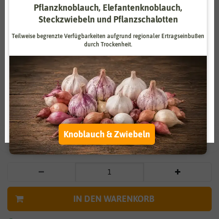
Pflanzknoblauch, Elefantenknoblauch,
Zahlungsdienstleister
Marketing
Steckzwiebeln und Pflanzschalotten
Externe Medien
Funktional
Teilweise begrenzte Verfügbarkeiten aufgrund regionaler Ertragseinbußen
durch Trockenheit.
Weitere Einstellungen
Vergrößern durch berühren
Alle akzeptieren
Gänseblümchen für Werbezwecke
Alle ablehnen
0,39 €
*
Auswahl akzeptieren
Knoblauch & Zwiebeln
* inkl. 7% MwSt. zzgl.
Versandkosten
IN DEN WARENKORB