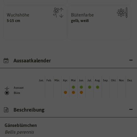
Wuchshöhe
Blütenfarbe
diese Größe erreichen.
5-15 cm
gelb, weiß
Kann auch mehrfarbig sein.
kann unter Idealumständen
Wie ist die Blüte eingefärbt?
Die ausgewachsene Pflanze
Aussaatkalender
Jan.
Feb.
Mär.
Apr.
Mai
Jun.
Jul.
Aug.
Sep.
Okt.
Nov.
Dez.
Aussaat
Blüte
Beschreibung
Gänseblümchen
Bellis perennis