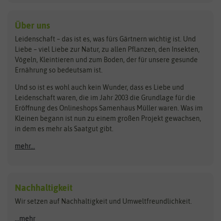
baza
De Bolster Bio-Samen
Kleintiersaaten
Kräutersamen
Benary
Dobar
Über uns
Loretta-Rasen
Bingenheimer Saatgut
Dürr-Samen
Leidenschaft – das ist es, was fürs Gärtnern wichtig ist. Und
Obstsamen
Liebe – viel Liebe zur Natur, zu allen Pflanzen, den Insekten,
Pilzbrut
BioBalu
elho
Vögeln, Kleintieren und zum Boden, der für unsere gesunde
Rasensamen
Ernährung so bedeutsam ist.
Bionana
Eschenfelder
Steckzwiebeln
Zimmer & Kübelpflanzen
Und so ist es wohl auch kein Wunder, dass es Liebe und
BIOWOL
Feldsaaten Freudenberger
Kataloge
Leidenschaft waren, die im Jahr 2003 die Grundlage für die
Blumicorn
Fertil
Schnäppchen
Eröffnung des Onlineshops Samenhaus Müller waren. Was im
Kleinen begann ist nun zu einem großen Projekt gewachsen,
Bûten Birds
Flora Elite
Anzucht & Gartenzubehör
in dem es mehr als Saatgut gibt.
Bûten Home
Flora Elite Blumenzwiebeln
mehr...
Anzuchtschalen
Buzzy Seeds
Flora Fantastica
Anzuchttöpfe
Buzzy Gifts
Florex
Folien, Vliese und Netze
Growblocks, Erde & Dünger
Carl Pabst
Nachhaltigkeit
Heizmatte & Heizkabel
Wir setzen auf Nachhaltigkeit und Umweltfreundlichkeit.
Florissa
Hortitops
Kokos-Quelltabletten
Zimmergewächshaus
Flortis
Jansen Zaden
...mehr