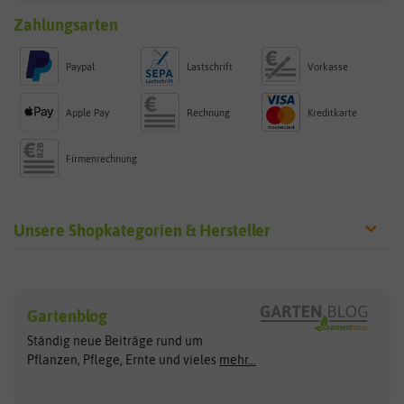
Zahlungsarten
Paypal
Lastschrift
Vorkasse
Apple Pay
Rechnung
Kreditkarte
Firmenrechnung
Unsere Shopkategorien & Hersteller
Sämereien
Hersteller
Blumensamen
Gartenblog
Exotische Samen
Arche Noah
Clever Pots
Ständig neue Beiträge rund um
Gemüsesamen
ASB Greenworld
COMPO
Pflanzen, Pflege, Ernte und vieles
mehr...
Gründünger
Keimsprossen
Austrosaat
Culinaris
Kiloware