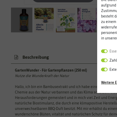
aufgrund 
Zustimmun
besteht d
zu einem 
widerrufe
personen
in unsere
Esse
Beschreibung
Zahl
Exte
GartenWunder - Für Gartenpflanzen (250 ml)
Nutze die Wunderkraft der Natur
Weitere E
Hallo, ich bin ein Bambusextrakt und ich habe eine Mission: 
Chemie aus der Natur verbannen und das Klima schützen. Clau
Herausforderungen gemeistert und in mich viel Zeit und Energie
natürliche Biostimulanz, die durch eine klimapositive Herste
unverwechselbaren BBQ-Duft besitzt. Mit mir erhältst du einen
wunderschöne Blüten, vitaltät und natürlichen Schutz für dei