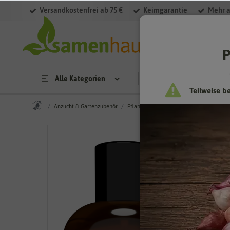
Versandkostenfrei ab 75 €
Keimgarantie
Mehr a
P
Alle Kategorien
Saatgut
Anzucht & 
Teilweise b
Anzucht & Gartenzubehör
Pflanzenschutz & -pflege
Pflanzenstä