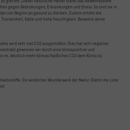
 zu greifen. Dieser natürliche Helfer stärkt das Abwehrsystem
ften gegen Bedrohungen, Erkrankungen und Stress. So sind sie in
- oder von Beginn an gesund zu bleiben. Zudem erhöht die
Trockenheit, Kälte und hohe Feuchtigkeit. Bewahre deine
kte wird sehr viel CO2 ausgestoßen. Dies hat sehr negative
sextrakt gewinnen wir durch eine klimapositive und
ir es, deutlich mehr klimaschädliches CO2 dem Klima zu
haltsstoffe. Ein wirkliches Wunderwerk der Natur. Damit die Liste
tet.