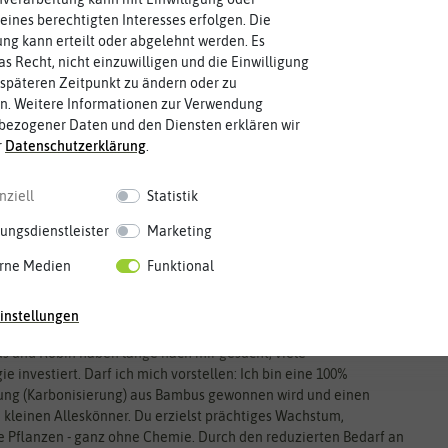
eines berechtigten Interesses erfolgen. Die
g kann erteilt oder abgelehnt werden. Es
as Recht, nicht einzuwilligen und die Einwilligung
späteren Zeitpunkt zu ändern oder zu
n. Weitere Informationen zur Verwendung
bezogener Daten und den Diensten erklären wir
r
Daten­schutz­erklärung
.
nziell
Statistik
ungsdienstleister
Marketing
rne Medien
Funktional
instellungen
Ich möchte deine Gartenpflanzen rundum glücklich machen, die
s und Robin haben lange nach mir gesucht, viele
 investiert. Darf ich mich vorstellen: Ich bin eine 100%
llung (Karbonisierung) aus Bambus gewonnen wird und einen
 kleinen Alleskönner. Du erzielst prächtiges Wachstum,
ne Pflanzen - ganz ohne Chemie. Durch den reduzierten Bedarf an