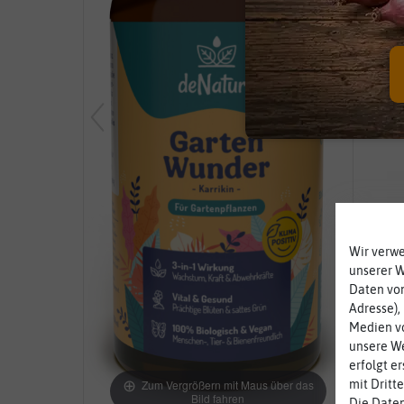
Wir verw
unserer 
Daten von
Adresse),
Medien vo
unsere We
erfolgt e
Zum Vergrößern mit Maus über das
mit Dritt
Bild fahren
Die Daten