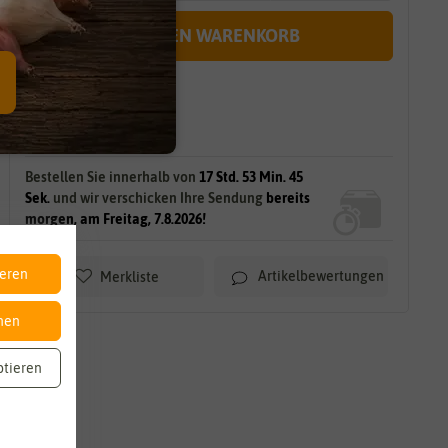
IN DEN WARENKORB
sofort lieferbar
gilt für
32
Stück
am Lager.
Bestellen Sie innerhalb von
17 Std. 53 Min. 44
Sek.
und wir verschicken Ihre Sendung
bereits
morgen, am Freitag, 7.8.2026!
ieren
Artikelbewertungen
Merkliste
nen
ptieren