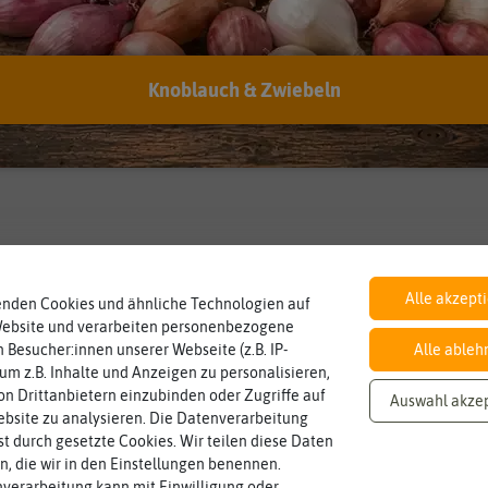
Knoblauch & Zwiebeln
Inhalt
Haltbarkeit
sollte.
Wie viel ist enthalten
und Pflanzgut sehr gut keimen
250 ml
min. 03/2026
Zeitpunkt, bis zu dem das Saat-
Alle akzept
enden Cookies und ähnliche Technologien auf
Website und verarbeiten personenbezogene
 Besucher:innen unserer Webseite (z.B. IP-
Alle ableh
 um z.B. Inhalte und Anzeigen zu personalisieren,
n Drittanbietern einzubinden oder Zugriffe auf
Auswahl akze
bsite zu analysieren. Die Datenverarbeitung
rst durch gesetzte Cookies. Wir teilen diese Daten
en, die wir in den Einstellungen benennen.
verarbeitung kann mit Einwilligung oder