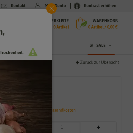
Kontakt
Mein Konto
Kontrast erhöhen
MERKLISTE
WARENKORB
che
0 Artikel
0
Artikel /
0,00 €
h,
n
SALE
Trockenheit.
Zurück zur Übersicht
9,99 €
*
39,98 € / l
* inkl. 19% MwSt. zzgl.
Versandkosten