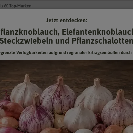
ls 60 Top-Marken
Jetzt entdecken:
Su
flanzknoblauch, Elefantenknoblauc
Steckzwiebeln und Pflanzschalotte
Gartenzubehör
Pflanzgut
Keimsprossen
❤ für Tiere
egrenzte Verfügbarkeiten aufgrund regionaler Ertragseinbußen durch 
rkungsmittel
GartenWunder - Für Gartenpflanzen (250 ml) [MHD 03/2026]
GartenWunder - Für Gartenpflanzen
(250 ml) [MHD 03/2026]
Hersteller:
deNatura
Artikelnummer:
DN-1010
EAN:
745240428657