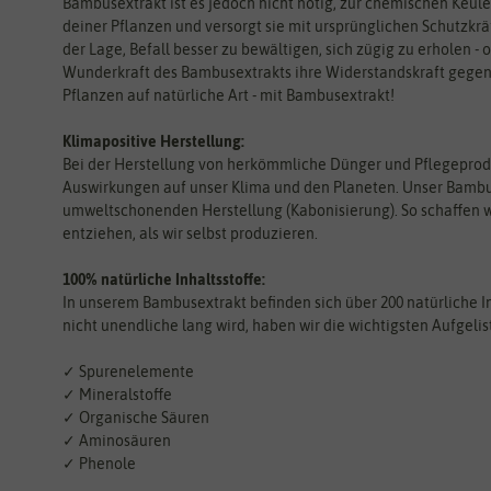
Bambusextrakt ist es jedoch nicht nötig, zur chemischen Keule
deiner Pflanzen und versorgt sie mit ursprünglichen Schutzkrä
der Lage, Befall besser zu bewältigen, sich zügig zu erholen 
Wunderkraft des Bambusextrakts ihre Widerstandskraft gegen 
Pflanzen auf natürliche Art - mit Bambusextrakt!
Klimapositive Herstellung:
Bei der Herstellung von herkömmliche Dünger und Pflegeprodu
Auswirkungen auf unser Klima und den Planeten. Unser Bambu
umweltschonenden Herstellung (Kabonisierung). So schaffen w
entziehen, als wir selbst produzieren.
100% natürliche Inhaltsstoffe:
In unserem Bambusextrakt befinden sich über 200 natürliche In
nicht unendliche lang wird, haben wir die wichtigsten Aufgelis
✓ Spurenelemente
✓ Mineralstoffe
✓ Organische Säuren
✓ Aminosäuren
✓ Phenole