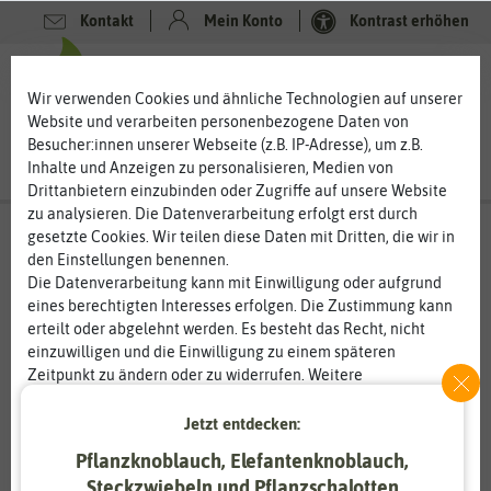
Kontakt
Mein Konto
Kontrast erhöhen
0
0
Wir verwenden Cookies und ähnliche Technologien auf unserer
Website und verarbeiten personenbezogene Daten von
Besucher:innen unserer Webseite (z.B. IP-Adresse), um z.B.
Inhalte und Anzeigen zu personalisieren, Medien von
Drittanbietern einzubinden oder Zugriffe auf unsere Website
zu analysieren. Die Datenverarbeitung erfolgt erst durch
gesetzte Cookies. Wir teilen diese Daten mit Dritten, die wir in
den Einstellungen benennen.
%
50
-
Die Datenverarbeitung kann mit Einwilligung oder aufgrund
eines berechtigten Interesses erfolgen. Die Zustimmung kann
erteilt oder abgelehnt werden. Es besteht das Recht, nicht
einzuwilligen und die Einwilligung zu einem späteren
Zeitpunkt zu ändern oder zu widerrufen. Weitere
Informationen zur Verwendung personenbezogener Daten und
den Diensten erklären wir in unserer
Daten­schutz­erklärung
.
Jetzt entdecken:
Pflanzknoblauch, Elefantenknoblauch,
Essenziell
Statistik
Steckzwiebeln und Pflanzschalotten