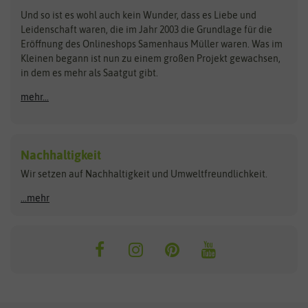
Zimmer & Kübelpflanzen
Und so ist es wohl auch kein Wunder, dass es Liebe und
BIOWOL
Feldsaaten Freudenberger
Kataloge
Leidenschaft waren, die im Jahr 2003 die Grundlage für die
Blumicorn
Fertil
Schnäppchen
Eröffnung des Onlineshops Samenhaus Müller waren. Was im
Kleinen begann ist nun zu einem großen Projekt gewachsen,
Bûten Birds
Flora Elite
Anzucht & Gartenzubehör
in dem es mehr als Saatgut gibt.
Bûten Home
Flora Elite Blumenzwiebeln
mehr...
Anzuchtschalen
Buzzy Seeds
Flora Fantastica
Anzuchttöpfe
Buzzy Gifts
Florex
Folien, Vliese und Netze
Growblocks, Erde & Dünger
Carl Pabst
Nachhaltigkeit
Heizmatte & Heizkabel
Wir setzen auf Nachhaltigkeit und Umweltfreundlichkeit.
Florissa
Hortitops
Kokos-Quelltabletten
Zimmergewächshaus
Flortis
Jansen Zaden
...mehr
FLORTUS
Jiffy
Gemüsesamen
Franchi Sementi
JUB Holland
Bohnen & Erbsen
Frankonia Samen
Kent & Stowe
Gurkensamen
Kohlsamen
Garland
Kiepenkerl
Kürbissamen