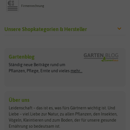
Firmenrechnung
Unsere Shopkategorien & Hersteller
Sämereien
Hersteller
Blumensamen
Gartenblog
Exotische Samen
Arche Noah
Clever Pots
Ständig neue Beiträge rund um
Gemüsesamen
ASB Greenworld
COMPO
Pflanzen, Pflege, Ernte und vieles
mehr...
Gründünger
Keimsprossen
Austrosaat
Culinaris
Kiloware
baza
De Bolster Bio-Samen
Kleintiersaaten
Kräutersamen
Benary
Dobar
Über uns
Loretta-Rasen
Bingenheimer Saatgut
Dürr-Samen
Leidenschaft – das ist es, was fürs Gärtnern wichtig ist. Und
Obstsamen
Liebe – viel Liebe zur Natur, zu allen Pflanzen, den Insekten,
Pilzbrut
BioBalu
elho
Vögeln, Kleintieren und zum Boden, der für unsere gesunde
Rasensamen
Ernährung so bedeutsam ist.
Bionana
Eschenfelder
Steckzwiebeln