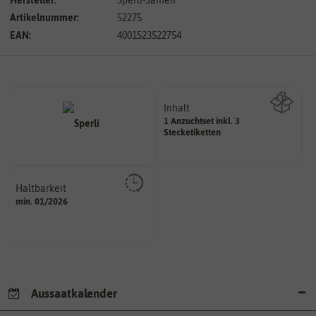
Artikelnummer:
52275
EAN:
4001523522754
Inhalt
1 Anzuchtset inkl. 3
Wie viel ist enthalten
Stecketiketten
Haltbarkeit
sollte.
min. 01/2026
und Pflanzgut sehr gut keimen
Zeitpunkt, bis zu dem das Saat-
Aussaatkalender