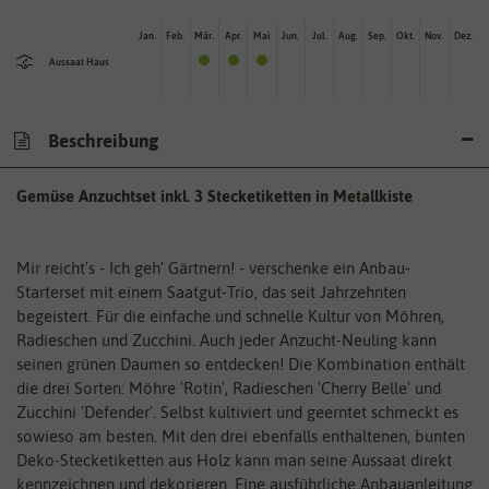
Jan.
Feb.
Mär.
Apr.
Mai
Jun.
Jul.
Aug.
Sep.
Okt.
Nov.
Dez.
Aussaat Haus
Beschreibung
Gemüse Anzuchtset inkl. 3 Stecketiketten in Metallkiste
Mir reicht's - Ich geh' Gärtnern! - verschenke ein Anbau-
Starterset mit einem Saatgut-Trio, das seit Jahrzehnten
begeistert. Für die einfache und schnelle Kultur von Möhren,
Radieschen und Zucchini. Auch jeder Anzucht-Neuling kann
seinen grünen Daumen so entdecken! Die Kombination enthält
die drei Sorten: Möhre 'Rotin', Radieschen 'Cherry Belle' und
Zucchini 'Defender'. Selbst kultiviert und geerntet schmeckt es
sowieso am besten. Mit den drei ebenfalls enthaltenen, bunten
Deko-Stecketiketten aus Holz kann man seine Aussaat direkt
kennzeichnen und dekorieren. Eine ausführliche Anbauanleitung