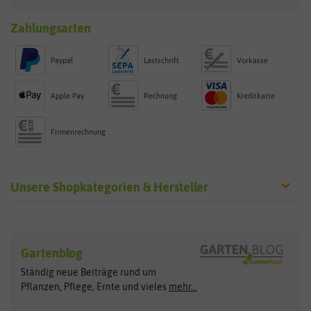
Zahlungsarten
Paypal
Lastschrift
Vorkasse
Apple Pay
Rechnung
Kreditkarte
Firmenrechnung
Unsere Shopkategorien & Hersteller
Sämereien
Hersteller
Blumensamen
Gartenblog
Exotische Samen
Arche Noah
Clever Pots
Ständig neue Beiträge rund um
Gemüsesamen
ASB Greenworld
COMPO
Pflanzen, Pflege, Ernte und vieles
mehr...
Gründünger
Keimsprossen
Austrosaat
Culinaris