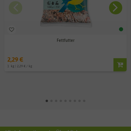
Fettfutter
2,29 €
1
kg
| 2,29 € / kg