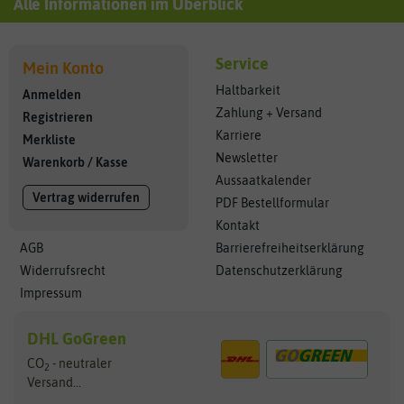
Alle Informationen im Überblick
Service
Mein Konto
Haltbarkeit
Anmelden
Zahlung + Versand
Registrieren
Karriere
Merkliste
Newsletter
Warenkorb
/
Kasse
Aussaatkalender
Vertrag widerrufen
PDF Bestellformular
Kontakt
AGB
Barrierefreiheitserklärung
Widerrufsrecht
Datenschutzerklärung
Impressum
DHL GoGreen
CO
- neutraler
2
Versand...