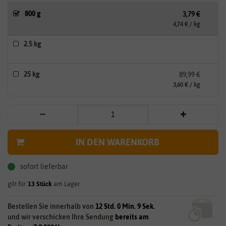
800 g
3,79 €
4,74 € / kg
2.5 kg
25 kg
89,99 €
3,60 € / kg
IN DEN WARENKORB
sofort lieferbar
gilt für
13
Stück
am Lager.
Bestellen Sie innerhalb von
12 Std. 0 Min. 9 Sek.
und wir verschicken Ihre Sendung
bereits am