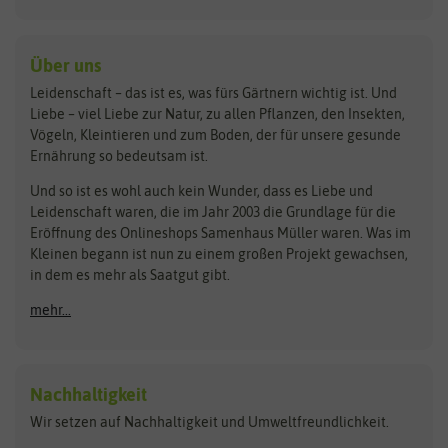
Kiloware
baza
De Bolster Bio-Samen
Kleintiersaaten
Kräutersamen
Benary
Dobar
Über uns
Loretta-Rasen
Bingenheimer Saatgut
Dürr-Samen
Leidenschaft – das ist es, was fürs Gärtnern wichtig ist. Und
Obstsamen
Liebe – viel Liebe zur Natur, zu allen Pflanzen, den Insekten,
Pilzbrut
BioBalu
elho
Vögeln, Kleintieren und zum Boden, der für unsere gesunde
Rasensamen
Ernährung so bedeutsam ist.
Bionana
Eschenfelder
Steckzwiebeln
Zimmer & Kübelpflanzen
Und so ist es wohl auch kein Wunder, dass es Liebe und
BIOWOL
Feldsaaten Freudenberger
Kataloge
Leidenschaft waren, die im Jahr 2003 die Grundlage für die
Blumicorn
Fertil
Schnäppchen
Eröffnung des Onlineshops Samenhaus Müller waren. Was im
Kleinen begann ist nun zu einem großen Projekt gewachsen,
Bûten Birds
Flora Elite
Anzucht & Gartenzubehör
in dem es mehr als Saatgut gibt.
Bûten Home
Flora Elite Blumenzwiebeln
mehr...
Anzuchtschalen
Buzzy Seeds
Flora Fantastica
Anzuchttöpfe
Buzzy Gifts
Florex
Folien, Vliese und Netze
Growblocks, Erde & Dünger
Carl Pabst
Nachhaltigkeit
Heizmatte & Heizkabel
Wir setzen auf Nachhaltigkeit und Umweltfreundlichkeit.
Florissa
Hortitops
Kokos-Quelltabletten