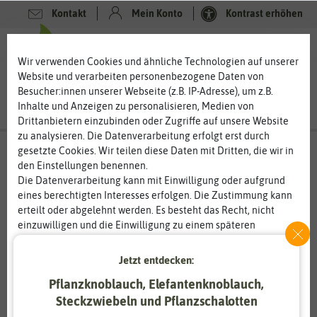
Kontakt
Mein Konto
Kontrast erhöhen
0
0
Wir verwenden Cookies und ähnliche Technologien auf unserer
Website und verarbeiten personenbezogene Daten von
Besucher:innen unserer Webseite (z.B. IP-Adresse), um z.B.
Inhalte und Anzeigen zu personalisieren, Medien von
Drittanbietern einzubinden oder Zugriffe auf unsere Website
zu analysieren. Die Datenverarbeitung erfolgt erst durch
gesetzte Cookies. Wir teilen diese Daten mit Dritten, die wir in
den Einstellungen benennen.
Die Datenverarbeitung kann mit Einwilligung oder aufgrund
eines berechtigten Interesses erfolgen. Die Zustimmung kann
erteilt oder abgelehnt werden. Es besteht das Recht, nicht
einzuwilligen und die Einwilligung zu einem späteren
Zeitpunkt zu ändern oder zu widerrufen. Weitere
Informationen zur Verwendung personenbezogener Daten und
Jetzt entdecken:
den Diensten erklären wir in unserer
Daten­schutz­erklärung
.
Pflanzknoblauch, Elefantenknoblauch,
Steckzwiebeln und Pflanzschalotten
Essenziell
Statistik