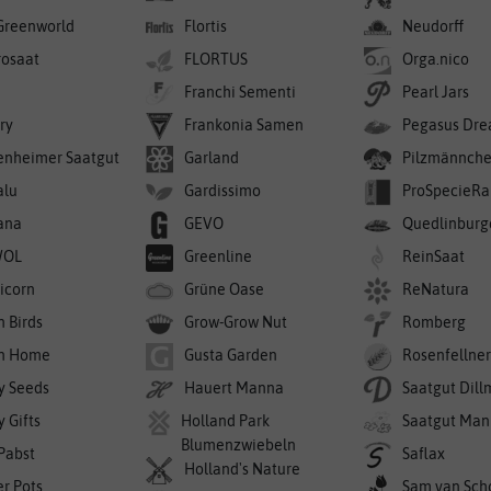
Greenworld
Flortis
Neudorff
rosaat
FLORTUS
Orga.nico
Franchi Sementi
Pearl Jars
ry
Frankonia Samen
Pegasus Dre
enheimer Saatgut
Garland
Pilzmännch
alu
Gardissimo
ProSpecieRa
ana
GEVO
Quedlinburg
WOL
Greenline
ReinSaat
icorn
Grüne Oase
ReNatura
n Birds
Grow-Grow Nut
Romberg
n Home
Gusta Garden
Rosenfellne
y Seeds
Hauert Manna
Saatgut Dil
 Gifts
Holland Park
Saatgut Man
Blumenzwiebeln
 Pabst
Saflax
Holland's Nature
er Pots
Sam van Sch