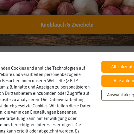
Inhalt
Knoblauch & Zwiebeln
Wie viel ist enthalten
1 Stück
Alle akzept
enden Cookies und ähnliche Technologien auf
Website und verarbeiten personenbezogene
 Besucher:innen unserer Webseite (z.B. IP-
Alle ableh
 um z.B. Inhalte und Anzeigen zu personalisieren,
n Drittanbietern einzubinden oder Zugriffe auf
Auswahl akze
bsite zu analysieren. Die Datenverarbeitung
rst durch gesetzte Cookies. Wir teilen diese Daten
en, die wir in den Einstellungen benennen.
verarbeitung kann mit Einwilligung oder
eines berechtigten Interesses erfolgen. Die
g kann erteilt oder abgelehnt werden. Es