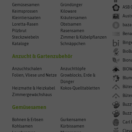
Gemüsesamen
Gründünger
ASB 
Keimsprossen
Kiloware
Aust
Kleintiersaaten
Kräutersamen
Loretta-Rasen
Obstsamen
baza
Pilzbrut
Rasensamen
Bena
Steckzwiebeln
Zimmer & Kübelpflanzen
Bing
Kataloge
Schnäppchen
BioB
Anzucht & Gartenzubehör
Bion
Anzuchtschalen
Anzuchttöpfe
BIO
Folien, Vliese und Netze
Growblocks, Erde &
Blum
Dünger
Bûte
Heizmatte & Heizkabel
Kokos-Quelltabletten
Zimmergewächshaus
Bûte
Buzz
Gemüsesamen
Buzzy
Bohnen & Erbsen
Gurkensamen
Carl
Kohlsamen
Kürbissamen
Clev