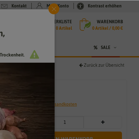
Kontakt
Mein Konto
Kontrast erhöhen
MERKLISTE
WARENKORB
che
0 Artikel
0
Artikel /
0,00 €
h,
n
SALE
Trockenheit.
Zurück zur Übersicht
2,65 €
*
* inkl. 7% MwSt. zzgl.
Versandkosten