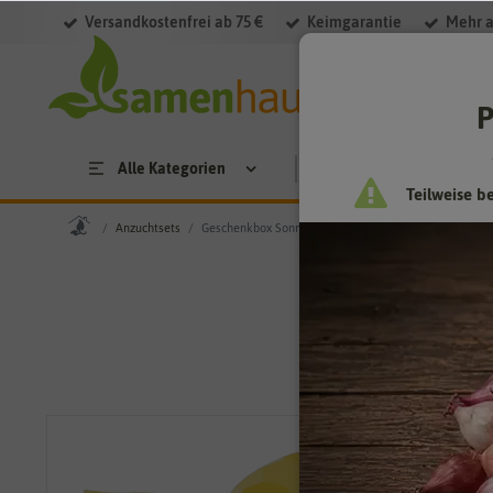
Versandkostenfrei ab 75 €
Keimgarantie
Mehr a
P
Alle Kategorien
Saatgut
Anzucht & 
Teilweise b
Anzuchtsets
Geschenkbox Sonnenblume