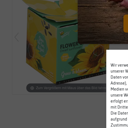
Wir verw
unserer 
Daten von
Adresse),
Zum Vergrößern mit Maus über das Bild fahren
Medien vo
unsere We
erfolgt e
mit Dritt
Die Daten
aufgrund 
Zustimmun