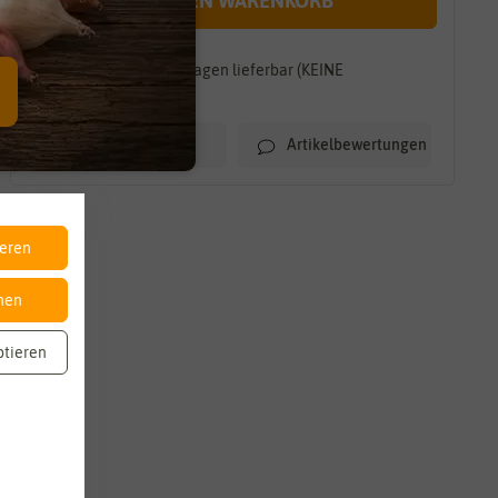
IN DEN WARENKORB
Innerhalb von 7-10 Tagen lieferbar (KEINE
TEILLIEFERUNG)
Artikelbewertungen
Merkliste
ieren
nen
ptieren