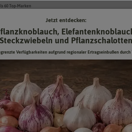
ls 60 Top-Marken
Jetzt entdecken:
Su
flanzknoblauch, Elefantenknoblauc
Steckzwiebeln und Pflanzschalotte
Gartenzubehör
Pflanzgut
Keimsprossen
❤ für Tiere
egrenzte Verfügbarkeiten aufgrund regionaler Ertragseinbußen durch 
Geschenkbox Sonnenblume
Hersteller:
Buzzy Gifts
Artikelnummer:
085191-bg
EAN:
8711117851912