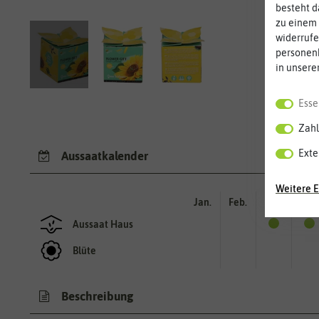
besteht d
zu einem 
widerrufe
personen
in unsere
Esse
Zahl
Exte
Aussaatkalender
Weitere E
Jan.
Feb.
Mär.
Apr.
Aussaat Haus
Blüte
Beschreibung