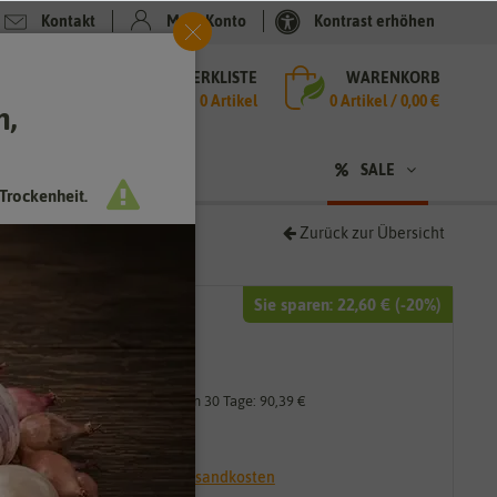
Kontakt
Mein Konto
Kontrast erhöhen
MERKLISTE
WARENKORB
che
0 Artikel
0
Artikel /
0,00 €
h,
n
sen
❤ für Tiere
SALE
Trockenheit.
Zurück zur Übersicht
Sie sparen:
22,60 €
(-
20
%)
112,99 €
90,39 €
*
Niedrigster Preis der letzten 30 Tage:
90,39 €
9,04 € / kg
* inkl. 7% MwSt. zzgl.
Versandkosten