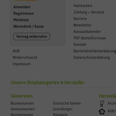
Haltbarkeit
Anmelden
Zahlung + Versand
Registrieren
Karriere
Merkliste
Newsletter
Warenkorb
/
Kasse
Aussaatkalender
Vertrag widerrufen
PDF Bestellformular
Kontakt
AGB
Barrierefreiheitserklärun
Widerrufsrecht
Datenschutzerklärung
Impressum
Unsere Shopkategorien & Hersteller
Sämereien
Herstell
Blumensamen
Exotische Samen
Arch
Gemüsesamen
Gründünger
ASB 
Keimsprossen
Kiloware