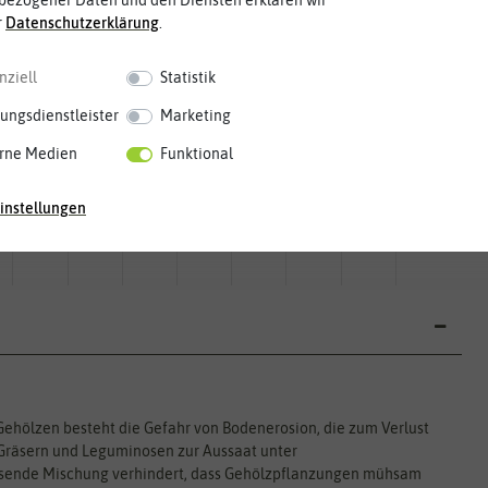
bezogener Daten und den Diensten erklären wir
r
Daten­schutz­erklärung
.
nziell
Statistik
ungsdienstleister
Marketing
rne Medien
Funktional
Mai
Jun.
Jul.
Aug.
Sep.
Okt.
Nov.
Dez.
instellungen
ehölzen besteht die Gefahr von Bodenerosion, die zum Verlust
 Gräsern und Leguminosen zur Aussaat unter
hsende Mischung verhindert, dass Gehölzpflanzungen mühsam