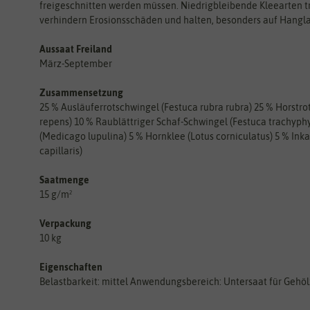
freigeschnitten werden müssen. Niedrigbleibende Kleearten tr
verhindern Erosionsschäden und halten, besonders auf Hangl
Aussaat Freiland
März-September
Zusammensetzung
25 % Ausläuferrotschwingel (Festuca rubra rubra) 25 % Horstr
repens) 10 % Raublättriger Schaf-Schwingel (Festuca trachyphy
(Medicago lupulina) 5 % Hornklee (Lotus corniculatus) 5 % Inka
capillaris)
Saatmenge
15 g/m²
Verpackung
10 kg
Eigenschaften
Belastbarkeit: mittel Anwendungsbereich: Untersaat für Gehöl