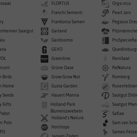
rosaat
FLORTUS
Orga.nico
Franchi Sementi
Pearl Jars
ry
Frankonia Samen
Pegasus Dre
enheimer Saatgut
Garland
Pilzmännch
alu
Gardissimo
ProSpecieRa
ana
GEVO
Quedlinburg
WOL
Greenline
ReinSaat
icorn
Grüne Oase
ReNatura
n Birds
Grow-Grow Nut
Romberg
n Home
Gusta Garden
Rosenfellne
y Seeds
Hauert Manna
Saatgut Dil
 Gifts
Holland Park
Saatgut Man
Blumenzwiebeln
 Pabst
Saflax
Holland's Nature
er Pots
Sam van Sch
Hortitops
PO
Samen Fetze
Jansen Zaden