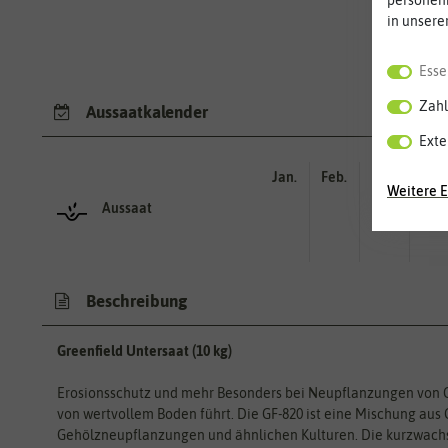
personen
in unsere
Esse
Zahl
Aussaatkalender
Exte
Jan.
Feb.
Mär.
Apr.
Weitere E
Aussaat
Beschreibung
Greenfield Untersaat (10 kg)
Erosionsschutz und mehr Besonders bei Neupflanzungen von G
von wertvollem Boden führt. Die GF-820 ist eine Mischung aus
Gehölzneupflanzungen und ähnlichen Kulturen. Die kurzwac