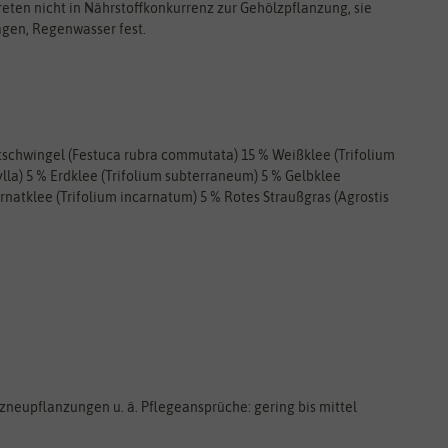
eten nicht in Nährstoffkonkurrenz zur Gehölzpflanzung, sie
agen, Regenwasser fest.
otschwingel (Festuca rubra commutata) 15 % Weißklee (Trifolium
lla) 5 % Erdklee (Trifolium subterraneum) 5 % Gelbklee
rnatklee (Trifolium incarnatum) 5 % Rotes Straußgras (Agrostis
zneupflanzungen u. ä. Pflegeansprüche: gering bis mittel