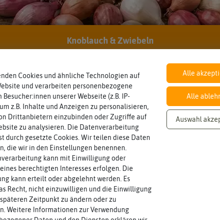
Kann man abgelaufenes Saatgut trotzdem noch
verwenden?
Hersteller:
Feldsaaten Freudenberger
Knoblauch & Zwiebeln
Artikelnummer:
69820-ff
EAN:
4011239184108
Alle akzept
enden Cookies und ähnliche Technologien auf
Website und verarbeiten personenbezogene
 Besucher:innen unserer Webseite (z.B. IP-
Alle ableh
 um z.B. Inhalte und Anzeigen zu personalisieren,
Inhalt
Haltbarkeit
sollte.
n Drittanbietern einzubinden oder Zugriffe auf
Auswahl akze
Wie viel ist enthalten
und Pflanzgut sehr gut keimen
10,0 kg
min. 12/2026
bsite zu analysieren. Die Datenverarbeitung
Zeitpunkt, bis zu dem das Saat-
rst durch gesetzte Cookies. Wir teilen diese Daten
en, die wir in den Einstellungen benennen.
verarbeitung kann mit Einwilligung oder
eines berechtigten Interesses erfolgen. Die
g kann erteilt oder abgelehnt werden. Es
as Recht, nicht einzuwilligen und die Einwilligung
späteren Zeitpunkt zu ändern oder zu
n. Weitere Informationen zur Verwendung