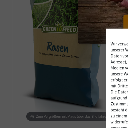
Wir verw
unserer 
Daten von
Adresse),
Medien vo
unsere We
erfolgt e
mit Dritt
Die Daten
aufgrund 
Zustimmun
besteht d
Zum Vergrößern mit Maus über das Bild fahren
zu einem 
widerrufe