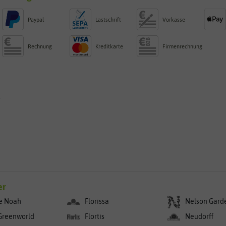
Paypal
Lastschrift
Vorkasse
Rechnung
Kreditkarte
Firmenrechnung
g
er
e Noah
Florissa
Nelson Gard
Greenworld
Flortis
Neudorff