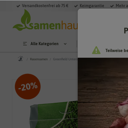
Versandkostenfrei ab 75 €
Keimgarantie
Mehr a
P
Alle Kategorien
Saatgut
Anzucht & 
Teilweise b
Rasensamen
Greenfield Untersaat (10 kg) [MHD 12/2026]
%
20
-