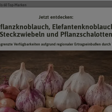
ls 60 Top-Marken
Jetzt entdecken:
Su
flanzknoblauch, Elefantenknoblauc
Steckzwiebeln und Pflanzschalotte
Gartenzubehör
Gründünger & -düngung
Pflanzgut
Keimspros
egrenzte Verfügbarkeiten aufgrund regionaler Ertragseinbußen durch 
Greenfield Untersaat (10 kg) [MHD
12/2026]
Mindesthaltbarkeitsdatum (MHD) überschritten oder
fast erreicht: