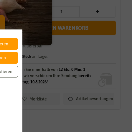
IN DEN WARENKORB
ieren
sofort lieferbar
gilt für
1
Stück
am Lager.
nen
Bestellen Sie innerhalb von
11 Std. 59 Min. 59
ptieren
Sek.
und wir verschicken Ihre Sendung
bereits
am Montag, 10.8.2026!
Artikelbewertungen
Merkliste