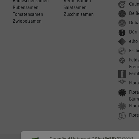
Radieschensamen
Rettichsamen
Culin
Rübensamen
Salatsamen
De B
Tomatensamen
Zucchinisamen
Zwiebelsamen
Doba
Dürr
elho
Esch
Feld
Freu
Ferti
Flora
Flora
Blum
Flor
Flor