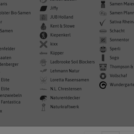
aris
Samen Maie
Jiffy
olster Bio-Samen
Samen Pfan
JUB Holland
r
Sativa Rhei
Kent & Stowe
-Samen
Schacht
Kiepenkerl
Sonnentor
kixx
enfelder
Sperli
Küpper
saaten
Sogo
Ladbrooke Soil Blockers
denberger
Thompson &
l
Lehmann Natur
Vollschaf
 Elite
Loretta Rasensamen
Wundergart
 Elite
N.L. Chrestensen
enzwiebeln
Naturentdecker
a Fantastica
Naturkraftwerk
ex