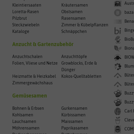
Aust
Kleintiersaaten
Kräutersamen
Loretta-Rasen
Obstsamen
baza
Pilzbrut
Rasensamen
Bena
Steckzwiebeln
Zimmer & Kübelpflanzen
Bing
Kataloge
Schnäppchen
BioB
Anzucht & Gartenzubehör
Bion
Anzuchtschalen
Anzuchttöpfe
BIO
Folien, Vliese und Netze
Growblocks, Erde &
Blum
Dünger
Bûte
Heizmatte & Heizkabel
Kokos-Quelltabletten
Zimmergewächshaus
Bûte
Buzz
Gemüsesamen
Buzzy
Bohnen & Erbsen
Gurkensamen
Carl
Kohlsamen
Kürbissamen
Clev
Lauchsamen
Maissamen
Möhrensamen
Paprikasamen
COM