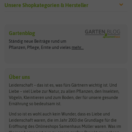
Unsere Shopkategorien & Hersteller
Sämereien
Hersteller
Blumensamen
Gartenblog
Exotische Samen
Arche Noah
Clever Pots
Ständig neue Beiträge rund um
Gemüsesamen
ASB Greenworld
COMPO
Pflanzen, Pflege, Ernte und vieles
mehr...
Gründünger
Keimsprossen
Austrosaat
Culinaris
Kiloware
baza
De Bolster Bio-Samen
Kleintiersaaten
Kräutersamen
Benary
Dobar
Über uns
Loretta-Rasen
Bingenheimer Saatgut
Dürr-Samen
Leidenschaft – das ist es, was fürs Gärtnern wichtig ist. Und
Obstsamen
Liebe – viel Liebe zur Natur, zu allen Pflanzen, den Insekten,
Pilzbrut
BioBalu
elho
Vögeln, Kleintieren und zum Boden, der für unsere gesunde
Rasensamen
Ernährung so bedeutsam ist.
Bionana
Eschenfelder
Steckzwiebeln
Zimmer & Kübelpflanzen
Und so ist es wohl auch kein Wunder, dass es Liebe und
BIOWOL
Feldsaaten Freudenberger
Kataloge
Leidenschaft waren, die im Jahr 2003 die Grundlage für die
Blumicorn
Fertil
Schnäppchen
Eröffnung des Onlineshops Samenhaus Müller waren. Was im