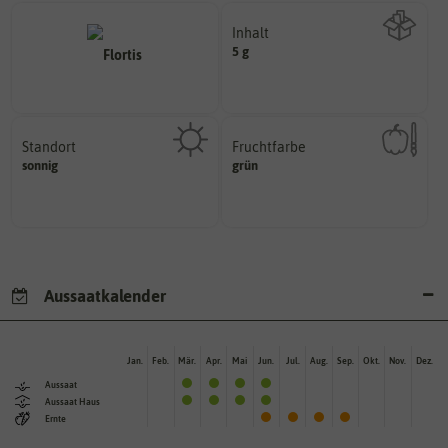
Inhalt
5 g
Wie viel ist enthalten
Standort
Fruchtfarbe
sonnig, vollsonnig)
hat.
sonnig
grün
Pflanze? (schattig, halbschattig,
sie nach dem Reifungsprozess
Wie viel Licht benötigt die
Die Farbe der reifen Frucht, die
Aussaatkalender
Jan.
Feb.
Mär.
Apr.
Mai
Jun.
Jul.
Aug.
Sep.
Okt.
Nov.
Dez.
Aussaat
Aussaat Haus
Ernte