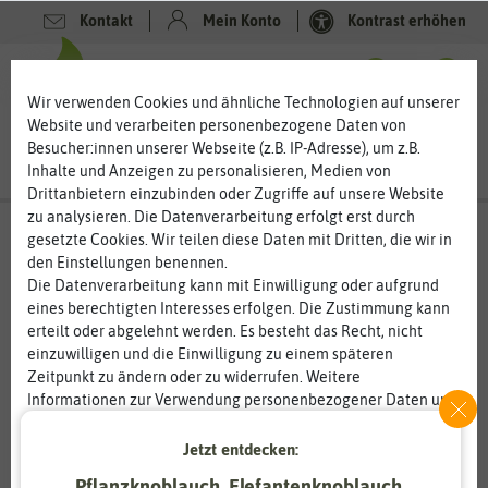
Kontakt
Mein Konto
Kontrast erhöhen
0
0
Wir verwenden Cookies und ähnliche Technologien auf unserer
Website und verarbeiten personenbezogene Daten von
Besucher:innen unserer Webseite (z.B. IP-Adresse), um z.B.
Inhalte und Anzeigen zu personalisieren, Medien von
Drittanbietern einzubinden oder Zugriffe auf unsere Website
zu analysieren. Die Datenverarbeitung erfolgt erst durch
gesetzte Cookies. Wir teilen diese Daten mit Dritten, die wir in
den Einstellungen benennen.
Die Datenverarbeitung kann mit Einwilligung oder aufgrund
eines berechtigten Interesses erfolgen. Die Zustimmung kann
erteilt oder abgelehnt werden. Es besteht das Recht, nicht
einzuwilligen und die Einwilligung zu einem späteren
Zeitpunkt zu ändern oder zu widerrufen. Weitere
Informationen zur Verwendung personenbezogener Daten und
den Diensten erklären wir in unserer
Daten­schutz­erklärung
.
Jetzt entdecken:
Essenziell
Statistik
Pflanzknoblauch, Elefantenknoblauch,