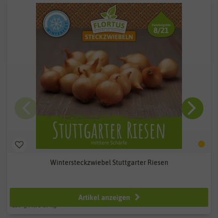
Wintersteckzwiebel Stuttgarter Riesen
ab 2,49 €
Artikel anzeigen
250
g
| 9,96 € / kg