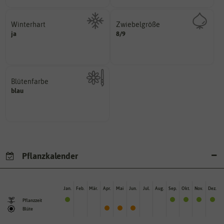
Winterhart
Zwiebelgröße
variieren.
ja
Probleme überwintern können.
8/9
ersten und zweiten Wert
Pflanzen, die im Freien ohne
Größen können zwischen dem
Umfang der Zwiebel in cm.
Blütenfarbe
blau
Kann auch mehrfarbig sein.
Wie ist die Blüte eingefärbt?
Pflanzkalender
Jan.
Feb.
Mär.
Apr.
Mai
Jun.
Jul.
Aug.
Sep.
Okt.
Nov.
Dez.
Pflanzzeit
Blüte