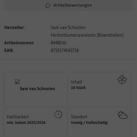
Artikelbewertungen
Hersteller:
Sam van Schooten
Herbstblumenzwiebeln (Bloembollen)
Artikelnummer:
84480-bl
EAN:
8719274543718
Inhalt
10 Stück
Wie viel ist enthalten
Haltbarkeit
Standort
sollte.
sonnig, vollsonnig)
min. Saison 2025/2026
Sonnig / Halbschattig
und Pflanzgut sehr gut keimen
Pflanze? (schattig, halbschattig,
Zeitpunkt, bis zu dem das Saat-
Wie viel Licht benötigt die