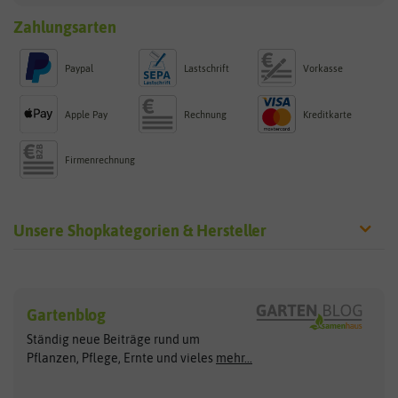
Zahlungsarten
Paypal
Lastschrift
Vorkasse
Apple Pay
Rechnung
Kreditkarte
Firmenrechnung
Unsere Shopkategorien & Hersteller
Sämereien
Hersteller
Blumensamen
Gartenblog
Exotische Samen
Arche Noah
Clever Pots
Ständig neue Beiträge rund um
Gemüsesamen
ASB Greenworld
COMPO
Pflanzen, Pflege, Ernte und vieles
mehr...
Gründünger
Keimsprossen
Austrosaat
Culinaris