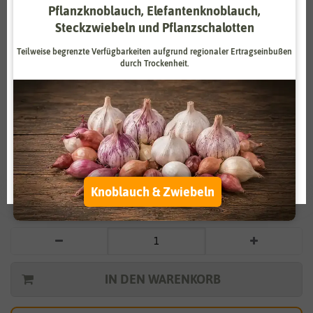
Pflanzknoblauch, Elefantenknoblauch,
Zahlungsdienstleister
Marketing
Steckzwiebeln und Pflanzschalotten
Externe Medien
Funktional
Teilweise begrenzte Verfügbarkeiten aufgrund regionaler Ertragseinbußen
durch Trockenheit.
Weitere Einstellungen
Vergrößern durch berühren
Alle akzeptieren
Hasenglöckchen blau (10 Stück)
Alle ablehnen
1,26 €
*
Auswahl akzeptieren
Knoblauch & Zwiebeln
* inkl. 7% MwSt. zzgl.
Versandkosten
IN DEN WARENKORB