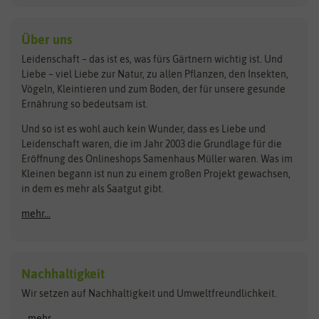
Kiloware
baza
De Bolster Bio-Samen
Kleintiersaaten
Kräutersamen
Benary
Dobar
Über uns
Loretta-Rasen
Bingenheimer Saatgut
Dürr-Samen
Leidenschaft – das ist es, was fürs Gärtnern wichtig ist. Und
Obstsamen
Liebe – viel Liebe zur Natur, zu allen Pflanzen, den Insekten,
Pilzbrut
BioBalu
elho
Vögeln, Kleintieren und zum Boden, der für unsere gesunde
Rasensamen
Ernährung so bedeutsam ist.
Bionana
Eschenfelder
Steckzwiebeln
Zimmer & Kübelpflanzen
Und so ist es wohl auch kein Wunder, dass es Liebe und
BIOWOL
Feldsaaten Freudenberger
Kataloge
Leidenschaft waren, die im Jahr 2003 die Grundlage für die
Blumicorn
Fertil
Schnäppchen
Eröffnung des Onlineshops Samenhaus Müller waren. Was im
Kleinen begann ist nun zu einem großen Projekt gewachsen,
Bûten Birds
Flora Elite
Anzucht & Gartenzubehör
in dem es mehr als Saatgut gibt.
Bûten Home
Flora Elite Blumenzwiebeln
mehr...
Anzuchtschalen
Buzzy Seeds
Flora Fantastica
Anzuchttöpfe
Buzzy Gifts
Florex
Folien, Vliese und Netze
Growblocks, Erde & Dünger
Carl Pabst
Nachhaltigkeit
Heizmatte & Heizkabel
Wir setzen auf Nachhaltigkeit und Umweltfreundlichkeit.
Florissa
Hortitops
Kokos-Quelltabletten
Zimmergewächshaus
Flortis
Jansen Zaden
...mehr