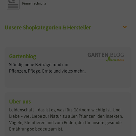
Firmenrechnung
Unsere Shopkategorien & Hersteller
Sämereien
Hersteller
Blumensamen
Gartenblog
Exotische Samen
Arche Noah
Clever Pots
Ständig neue Beiträge rund um
Gemüsesamen
ASB Greenworld
COMPO
Pflanzen, Pflege, Ernte und vieles
mehr...
Gründünger
Keimsprossen
Austrosaat
Culinaris
Kiloware
baza
De Bolster Bio-Samen
Kleintiersaaten
Kräutersamen
Benary
Dobar
Über uns
Loretta-Rasen
Bingenheimer Saatgut
Dürr-Samen
Leidenschaft – das ist es, was fürs Gärtnern wichtig ist. Und
Obstsamen
Liebe – viel Liebe zur Natur, zu allen Pflanzen, den Insekten,
Pilzbrut
BioBalu
elho
Vögeln, Kleintieren und zum Boden, der für unsere gesunde
Rasensamen
Ernährung so bedeutsam ist.
Bionana
Eschenfelder
Steckzwiebeln