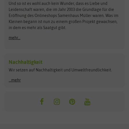
Zimmer & Kübelpflanzen
Und so ist es wohl auch kein Wunder, dass es Liebe und
BIOWOL
Feldsaaten Freudenberger
Kataloge
Leidenschaft waren, die im Jahr 2003 die Grundlage für die
Blumicorn
Fertil
Schnäppchen
Eröffnung des Onlineshops Samenhaus Müller waren. Was im
Kleinen begann ist nun zu einem großen Projekt gewachsen,
Bûten Birds
Flora Elite
Anzucht & Gartenzubehör
in dem es mehr als Saatgut gibt.
Bûten Home
Flora Elite Blumenzwiebeln
mehr...
Anzuchtschalen
Buzzy Seeds
Flora Fantastica
Anzuchttöpfe
Buzzy Gifts
Florex
Folien, Vliese und Netze
Growblocks, Erde & Dünger
Carl Pabst
Nachhaltigkeit
Heizmatte & Heizkabel
Wir setzen auf Nachhaltigkeit und Umweltfreundlichkeit.
Florissa
Hortitops
Kokos-Quelltabletten
Zimmergewächshaus
Flortis
Jansen Zaden
...mehr
FLORTUS
Jiffy
Gemüsesamen
Franchi Sementi
JUB Holland
Bohnen & Erbsen
Frankonia Samen
Kent & Stowe
Gurkensamen
Kohlsamen
Garland
Kiepenkerl
Kürbissamen
Gardissimo
kixx
Lauchsamen