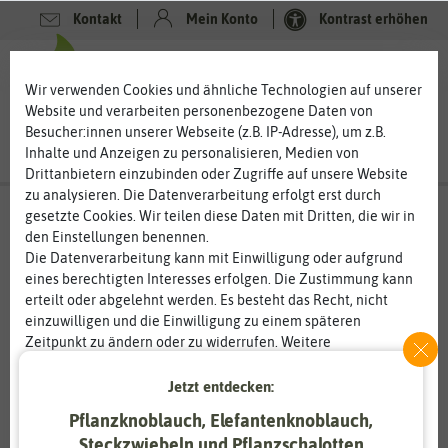
Kontakt
Mein Konto
Kontrast erhöhen
0
0
Wir verwenden Cookies und ähnliche Technologien auf unserer
Website und verarbeiten personenbezogene Daten von
Besucher:innen unserer Webseite (z.B. IP-Adresse), um z.B.
Inhalte und Anzeigen zu personalisieren, Medien von
Drittanbietern einzubinden oder Zugriffe auf unsere Website
zu analysieren. Die Datenverarbeitung erfolgt erst durch
gesetzte Cookies. Wir teilen diese Daten mit Dritten, die wir in
den Einstellungen benennen.
%
80
-
Die Datenverarbeitung kann mit Einwilligung oder aufgrund
eines berechtigten Interesses erfolgen. Die Zustimmung kann
erteilt oder abgelehnt werden. Es besteht das Recht, nicht
einzuwilligen und die Einwilligung zu einem späteren
Zeitpunkt zu ändern oder zu widerrufen. Weitere
Informationen zur Verwendung personenbezogener Daten und
den Diensten erklären wir in unserer
Daten­schutz­erklärung
.
Jetzt entdecken:
Pflanzknoblauch, Elefantenknoblauch,
Essenziell
Statistik
Steckzwiebeln und Pflanzschalotten