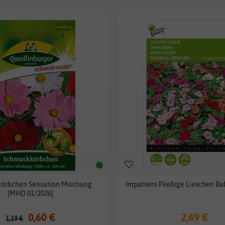
örbchen Sensation Mischung
Impatiens Fließige Lieschen B
[MHD 01/2026]
0,60 €
2,69 €
1,19 €