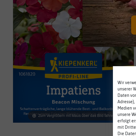
Wir verw
unserer 
Daten von
Adresse),
Medien vo
unsere We
Zum Vergrößern mit Maus über das Bild fahren
erfolgt e
mit Dritt
Die Daten