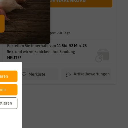
IN DEN WARENKORB
sofort lieferbar
gilt für
25
Stück
am Lager.
Lieferzeit für größere Mengen: 7-8 Tage
Bestellen Sie innerhalb von
11 Std. 52 Min. 23
Sek.
und wir verschicken Ihre Sendung
HEUTE!
Artikelbewertungen
Merkliste
ieren
nen
ptieren