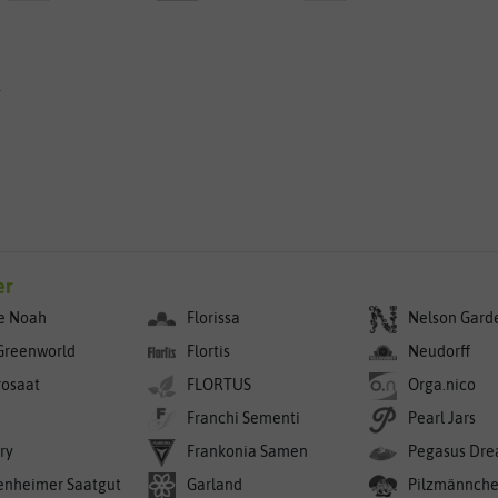
g
er
e Noah
Florissa
Nelson Gard
Greenworld
Flortis
Neudorff
rosaat
FLORTUS
Orga.nico
Franchi Sementi
Pearl Jars
ry
Frankonia Samen
Pegasus Dre
enheimer Saatgut
Garland
Pilzmännch