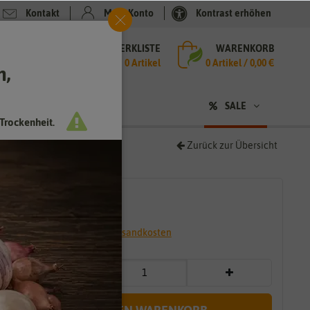
Kontakt
Mein Konto
Kontrast erhöhen
MERKLISTE
WARENKORB
che
0 Artikel
0
Artikel /
0,00 €
h,
n
SALE
Trockenheit.
Zurück zur Übersicht
3,99 €
*
* inkl. 7% MwSt. zzgl.
Versandkosten