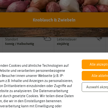
Botanischer Name
Inhalt
Bestimmung der Pflanze.
Knoblauch & Zwiebeln
Namen zur eindeutigen
Wie viel ist enthalten
Impatiens
walleriana
ausreichend für ca. 20 Pflanzen
Der botanische (lateinische)
Standort
Lebensdauer
sonnig, vollsonnig)
mehrjährig.
Pflanze? (schattig, halbschattig,
einjährig, zweijährig oder
Sonnig / Halbschattig
einjährig
Wie viel Licht benötigt die
Pflanzen werden kategorisiert in:
Winterhart
Pflanzabstand
Alle akzept
enden Cookies und ähnliche Technologien auf
Probleme überwintern können.
Pflanzen voneinander haben?
nein
30 cm
Pflanzen, die im Freien ohne
Welchen Abstand sollten die
Website und verarbeiten personenbezogene
 Besucher:innen unserer Webseite (z.B. IP-
Alle ableh
 um z.B. Inhalte und Anzeigen zu personalisieren,
n Drittanbietern einzubinden oder Zugriffe auf
Auswahl akze
Blütenfarbe
auch mehrfarbig sein.
bsite zu analysieren. Die Datenverarbeitung
bunt
Wie ist die Blüte eingefärbt? Kann
rst durch gesetzte Cookies. Wir teilen diese Daten
en, die wir in den Einstellungen benennen.
verarbeitung kann mit Einwilligung oder