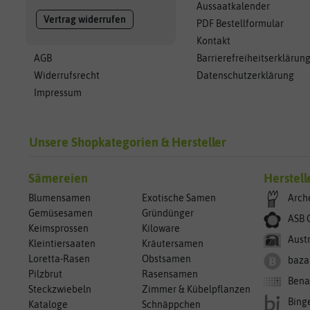
Aussaatkalender
Vertrag widerrufen
PDF Bestellformular
Kontakt
AGB
Barrierefreiheitserklärun
Widerrufsrecht
Datenschutzerklärung
Impressum
Unsere Shopkategorien & Hersteller
Sämereien
Herstell
Blumensamen
Exotische Samen
Arch
Gemüsesamen
Gründünger
ASB 
Keimsprossen
Kiloware
Aust
Kleintiersaaten
Kräutersamen
Loretta-Rasen
Obstsamen
baza
Pilzbrut
Rasensamen
Bena
Steckzwiebeln
Zimmer & Kübelpflanzen
Bing
Kataloge
Schnäppchen