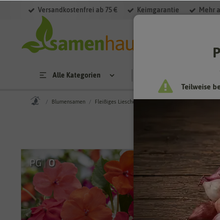
Versandkostenfrei ab 75 €
Keimgarantie
Mehr a
P
Alle Kategorien
Saatgut
Anzucht & 
Teilweise b
Blumensamen
Fleißiges Lieschen Samen
Impatiens Beacon Mis