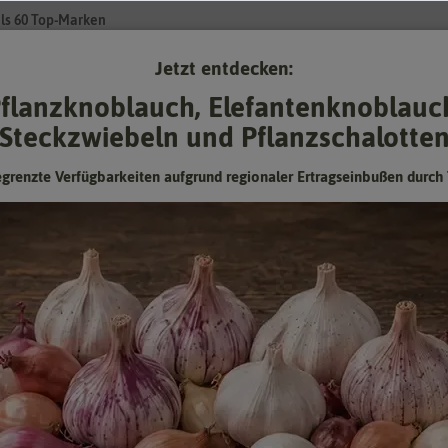
ls 60 Top-Marken
Jetzt entdecken:
Su
flanzknoblauch, Elefantenknoblauc
Steckzwiebeln und Pflanzschalotte
Gartenzubehör
Pflanzgut
Keimsprossen
❤ für Tiere
egrenzte Verfügbarkeiten aufgrund regionaler Ertragseinbußen durch 
chung F1
Impatiens Beacon Mischung F1
Hersteller:
Kiepenkerl
Artikelnummer:
1061820
EAN:
4099682618203