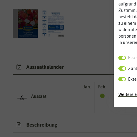
aufgrund 
Zustimmun
besteht d
zu einem 
widerrufe
personen
in unsere
Esse
Aussaatkalender
Zahl
Exte
Jan.
Feb.
Mär.
Apr.
Weitere E
Aussaat
Beschreibung