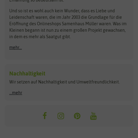
Bionana
Eschenfelder
Steckzwiebeln
Zimmer & Kübelpflanzen
Und so ist es wohl auch kein Wunder, dass es Liebe und
BIOWOL
Feldsaaten Freudenberger
Kataloge
Leidenschaft waren, die im Jahr 2003 die Grundlage für die
Blumicorn
Fertil
Schnäppchen
Eröffnung des Onlineshops Samenhaus Müller waren. Was im
Kleinen begann ist nun zu einem großen Projekt gewachsen,
Bûten Birds
Flora Elite
Anzucht & Gartenzubehör
in dem es mehr als Saatgut gibt.
Bûten Home
Flora Elite Blumenzwiebeln
mehr...
Anzuchtschalen
Buzzy Seeds
Flora Fantastica
Anzuchttöpfe
Buzzy Gifts
Florex
Folien, Vliese und Netze
Growblocks, Erde & Dünger
Carl Pabst
Nachhaltigkeit
Heizmatte & Heizkabel
Wir setzen auf Nachhaltigkeit und Umweltfreundlichkeit.
Florissa
Hortitops
Kokos-Quelltabletten
Zimmergewächshaus
Flortis
Jansen Zaden
...mehr
FLORTUS
Jiffy
Gemüsesamen
Franchi Sementi
JUB Holland
Bohnen & Erbsen
Frankonia Samen
Kent & Stowe
Gurkensamen
Kohlsamen
Garland
Kiepenkerl
Kürbissamen