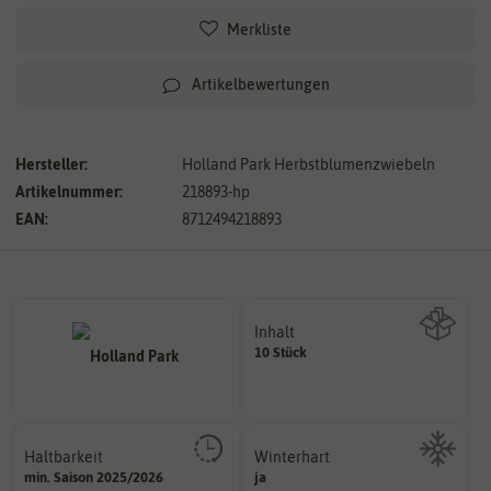
Merkliste
Artikelbewertungen
Hersteller:
Holland Park Herbstblumenzwiebeln
Artikelnummer:
218893-hp
EAN:
8712494218893
Inhalt
10 Stück
Wie viel ist enthalten
Haltbarkeit
Winterhart
sollte.
min. Saison 2025/2026
ja
Probleme überwintern können.
und Pflanzgut sehr gut keimen