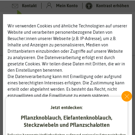
Kontakt
Mein Konto
Kontrast erhöhen
0
0
Wir verwenden Cookies und ähnliche Technologien auf unserer
Website und verarbeiten personenbezogene Daten von
Besucher:innen unserer Webseite (z.B. IP-Adresse), um z.B.
Inhalte und Anzeigen zu personalisieren, Medien von
Drittanbietern einzubinden oder Zugriffe auf unsere Website
zu analysieren. Die Datenverarbeitung erfolgt erst durch
gesetzte Cookies. Wir teilen diese Daten mit Dritten, die wir in
den Einstellungen benennen.
%
80
-
Die Datenverarbeitung kann mit Einwilligung oder aufgrund
eines berechtigten Interesses erfolgen. Die Zustimmung kann
erteilt oder abgelehnt werden. Es besteht das Recht, nicht
einzuwilligen und die Einwilligung zu einem späteren
Zeitpunkt zu ändern oder zu widerrufen. Weitere
Jetzt entdecken:
Informationen zur Verwendung personenbezogener Daten und
den Diensten erklären wir in unserer
Daten­schutz­erklärung
.
Pflanzknoblauch, Elefantenknoblauch,
Steckzwiebeln und Pflanzschalotten
Essenziell
Statistik