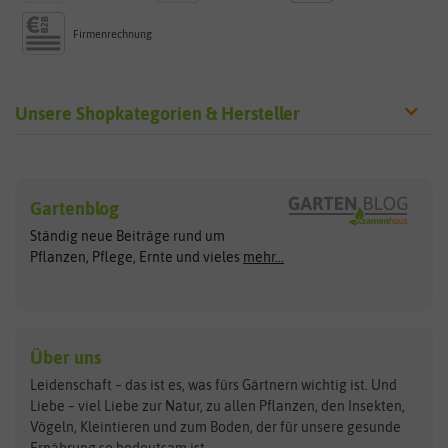
Firmenrechnung
Unsere Shopkategorien & Hersteller
Sämereien
Hersteller
Blumensamen
Gartenblog
Exotische Samen
Arche Noah
Clever Pots
Ständig neue Beiträge rund um
Gemüsesamen
ASB Greenworld
COMPO
Pflanzen, Pflege, Ernte und vieles
mehr...
Gründünger
Keimsprossen
Austrosaat
Culinaris
Kiloware
baza
De Bolster Bio-Samen
Kleintiersaaten
Kräutersamen
Benary
Dobar
Über uns
Loretta-Rasen
Bingenheimer Saatgut
Dürr-Samen
Leidenschaft – das ist es, was fürs Gärtnern wichtig ist. Und
Obstsamen
Liebe – viel Liebe zur Natur, zu allen Pflanzen, den Insekten,
Pilzbrut
BioBalu
elho
Vögeln, Kleintieren und zum Boden, der für unsere gesunde
Rasensamen
Ernährung so bedeutsam ist.