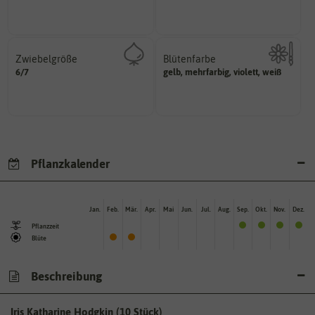
Pflanzen, die im Freien ohne
Zeitpunkt, bis zu dem das Saat-
Zwiebelgröße
Blütenfarbe
variieren.
6/7
ersten und zweiten Wert
gelb, mehrfarbig, violett, weiß
Kann auch mehrfarbig sein.
Größen können zwischen dem
Wie ist die Blüte eingefärbt?
Umfang der Zwiebel in cm.
Pflanzkalender
Jan.
Feb.
Mär.
Apr.
Mai
Jun.
Jul.
Aug.
Sep.
Okt.
Nov.
Dez.
Pflanzzeit
Blüte
Beschreibung
Iris Katharine Hodgkin (10 Stück)