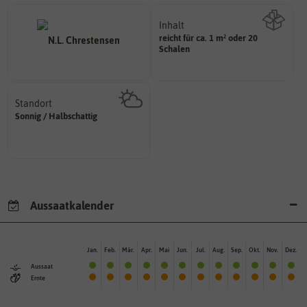
Inhalt
reicht für ca. 1 m² oder 20
Wie viel ist enthalten
Schalen
Standort
sonnig, vollsonnig)
Sonnig / Halbschattig
Pflanze? (schattig, halbschattig,
Wie viel Licht benötigt die
Aussaatkalender
Jan.
Feb.
Mär.
Apr.
Mai
Jun.
Jul.
Aug.
Sep.
Okt.
Nov.
Dez.
Aussaat
Ernte