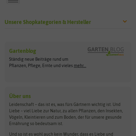
Unsere Shopkategorien & Hersteller
Sämereien
Hersteller
Blumensamen
Gartenblog
Exotische Samen
Arche Noah
Clever Pots
Ständig neue Beiträge rund um
Gemüsesamen
ASB Greenworld
COMPO
Pflanzen, Pflege, Ernte und vieles
mehr...
Gründünger
Keimsprossen
Austrosaat
Culinaris
Kiloware
baza
De Bolster Bio-Samen
Kleintiersaaten
Kräutersamen
Benary
Dobar
Über uns
Loretta-Rasen
Bingenheimer Saatgut
Dürr-Samen
Leidenschaft – das ist es, was fürs Gärtnern wichtig ist. Und
Obstsamen
Liebe – viel Liebe zur Natur, zu allen Pflanzen, den Insekten,
Pilzbrut
BioBalu
elho
Vögeln, Kleintieren und zum Boden, der für unsere gesunde
Rasensamen
Ernährung so bedeutsam ist.
Bionana
Eschenfelder
Steckzwiebeln
Zimmer & Kübelpflanzen
Und so ist es wohl auch kein Wunder, dass es Liebe und
BIOWOL
Feldsaaten Freudenberger