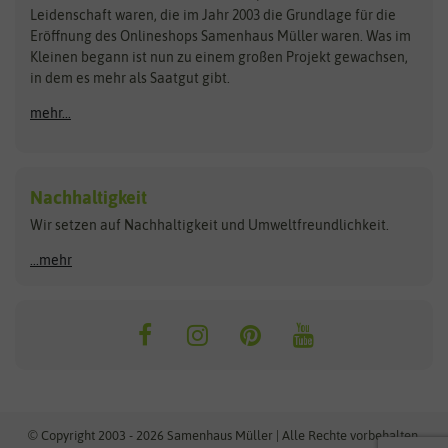
Kataloge
Leidenschaft waren, die im Jahr 2003 die Grundlage für die
Blumicorn
Fertil
Schnäppchen
Eröffnung des Onlineshops Samenhaus Müller waren. Was im
Kleinen begann ist nun zu einem großen Projekt gewachsen,
Bûten Birds
Flora Elite
Anzucht & Gartenzubehör
in dem es mehr als Saatgut gibt.
Bûten Home
Flora Elite Blumenzwiebeln
mehr...
Anzuchtschalen
Buzzy Seeds
Flora Fantastica
Anzuchttöpfe
Buzzy Gifts
Florex
Folien, Vliese und Netze
Growblocks, Erde & Dünger
Carl Pabst
Nachhaltigkeit
Heizmatte & Heizkabel
Wir setzen auf Nachhaltigkeit und Umweltfreundlichkeit.
Florissa
Hortitops
Kokos-Quelltabletten
Zimmergewächshaus
Flortis
Jansen Zaden
...mehr
FLORTUS
Jiffy
Gemüsesamen
Franchi Sementi
JUB Holland
Bohnen & Erbsen
Frankonia Samen
Kent & Stowe
Gurkensamen
Kohlsamen
Garland
Kiepenkerl
Kürbissamen
Gardissimo
kixx
Lauchsamen
© Copyright 2003 - 2026 Samenhaus Müller | Alle Rechte vorbehalten.
Maissamen