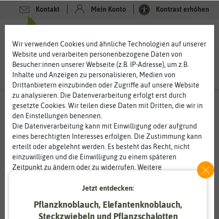
Kontakt
Mein Konto
Kontrast erhöhen
0
0
Wir verwenden Cookies und ähnliche Technologien auf unserer
Website und verarbeiten personenbezogene Daten von
Besucher:innen unserer Webseite (z.B. IP-Adresse), um z.B.
Inhalte und Anzeigen zu personalisieren, Medien von
Drittanbietern einzubinden oder Zugriffe auf unsere Website
zu analysieren. Die Datenverarbeitung erfolgt erst durch
gesetzte Cookies. Wir teilen diese Daten mit Dritten, die wir in
den Einstellungen benennen.
Die Datenverarbeitung kann mit Einwilligung oder aufgrund
eines berechtigten Interesses erfolgen. Die Zustimmung kann
erteilt oder abgelehnt werden. Es besteht das Recht, nicht
einzuwilligen und die Einwilligung zu einem späteren
Zeitpunkt zu ändern oder zu widerrufen. Weitere
Informationen zur Verwendung personenbezogener Daten und
den Diensten erklären wir in unserer
Daten­schutz­erklärung
.
Jetzt entdecken:
Pflanzknoblauch, Elefantenknoblauch,
Essenziell
Statistik
Steckzwiebeln und Pflanzschalotten